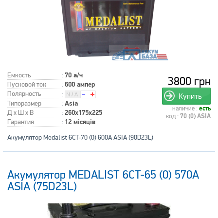
Емкость
:
70 а/ч
3800 грн
Пусковой ток
:
600 ампер
Полярность
:
Купить
Типоразмер
:
Asia
наличие :
есть
Д x Ш x В
:
260x175x225
код :
70 (0) ASIA
Гарантия
:
12 місяців
Акумулятор Medalist 6CT-70 (0) 600А ASIA (90D23L)
Акумулятор MEDALIST 6CT-65 (0) 570А
ASIA (75D23L)