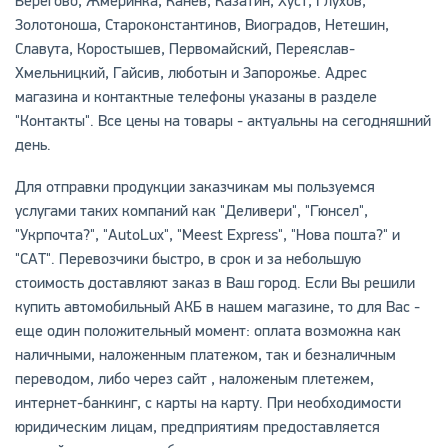
Берегово, Жмеринка, Канев, Казатин, Хуст, Глухов,
Золотоноша, Староконстантинов, Виоградов, Нетешин,
Славута, Коростышев, Первомайский, Переяслав-
Хмельницкий, Гайсив, люботын и Запорожье. Адрес
магазина и контактные телефоны указаны в разделе
"Контакты". Все цены на товары - актуальны на сегодняшний
день.
Для отправки продукции заказчикам мы пользуемся
услугами таких компаний как "Деливери", "Гюнсел",
"Укрпочта?", "AutoLux", "Meest Express", "Нова пошта?" и
"САТ". Перевозчики быстро, в срок и за небольшую
стоимость доставляют заказ в Ваш город. Если Вы решили
купить автомобильный АКБ в нашем магазине, то для Вас -
еще один положительный момент: оплата возможна как
наличными, наложенным платежом, так и безналичным
переводом, либо через сайт , наложеным плетежем,
интернет-банкинг, с карты на карту. При необходимости
юридическим лицам, предприятиям предоставляется