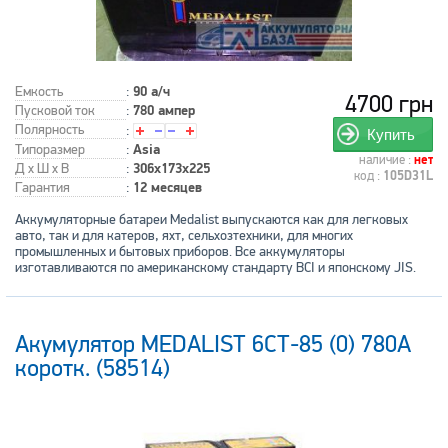
Емкость
:
90 а/ч
4700 грн
Пусковой ток
:
780 ампер
Полярность
:
Купить
Типоразмер
:
Asia
наличие :
нет
Д x Ш x В
:
306x173x225
код :
105D31L
Гарантия
:
12 месяцев
Аккумуляторные батареи Medalist выпускаются как для легковых
авто, так и для катеров, яхт, сельхозтехники, для многих
промышленных и бытовых приборов. Все аккумуляторы
изготавливаются по американскому стандарту BCI и японскому JIS.
Акумулятор MEDALIST 6СТ-85 (0) 780A
коротк. (58514)