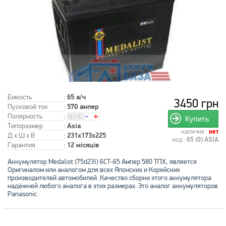
Емкость
:
65 а/ч
3450 грн
Пусковой ток
:
570 ампер
Полярность
:
Купить
Типоразмер
:
Asia
наличие :
нет
Д x Ш x В
:
231x173x225
код :
65 (0) ASIA
Гарантия
:
12 місяців
Аккумулятор Medalist (75d23l) 6СТ-65 Ампер 580 ТПХ, является
Оригиналом или аналогом для всех Японских и Корейских
производителей автомобилей. Качество сборки этого аккумулятора
надёжней любого аналога в этих размерах. Это аналог аккумуляторов
Panasonic.