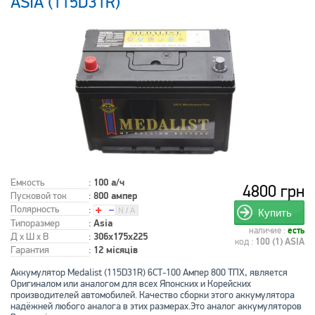
ASIA (115D31R)
Емкость
:
100 а/ч
4800 грн
Пусковой ток
:
800 ампер
Полярность
:
Купить
Типоразмер
:
Asia
наличие :
есть
Д x Ш x В
:
306x175x225
код :
100 (1) ASIA
Гарантия
:
12 місяців
Аккумулятор Medalist (115D31R) 6СТ-100 Ампер 800 ТПХ, является
Оригиналом или аналогом для всех Японских и Корейских
производителей автомобилей. Качество сборки этого аккумулятора
надёжней любого аналога в этих размерах.Это аналог аккумуляторов