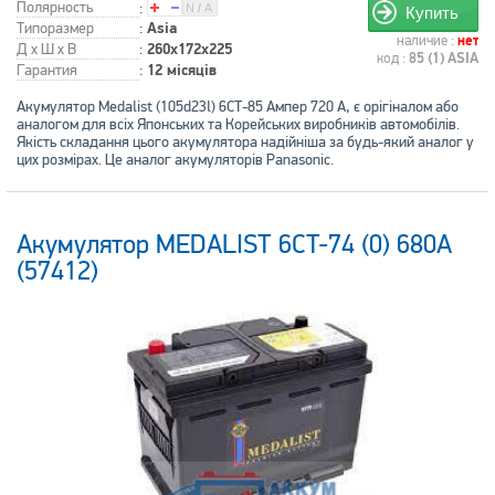
Полярность
:
Купить
Типоразмер
:
Asia
наличие :
нет
Д x Ш x В
:
260x172x225
код :
85 (1) ASIA
Гарантия
:
12 місяців
Акумулятор Medalist (105d23l) 6СТ-85 Ампер 720 А, є орігіналом або
аналогом для всіх Японських та Корейських виробників автомобілів.
Якість складання цього акумулятора надійніша за будь-який аналог у
цих розмірах. Це аналог акумуляторів Panasonic.
Акумулятор MEDALIST 6CT-74 (0) 680А
(57412)