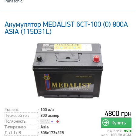
Panasonic.
Акумулятор MEDALIST 6CT-100 (0) 800А
ASIA (115D31L)
Емкость
:
100 а/ч
4800 грн
Пусковой ток
:
800 ампер
Полярность
:
Купить
Типоразмер
:
Asia
наличие :
есть
Д x Ш x В
:
306x173x225
код :
100 (0) ASIA