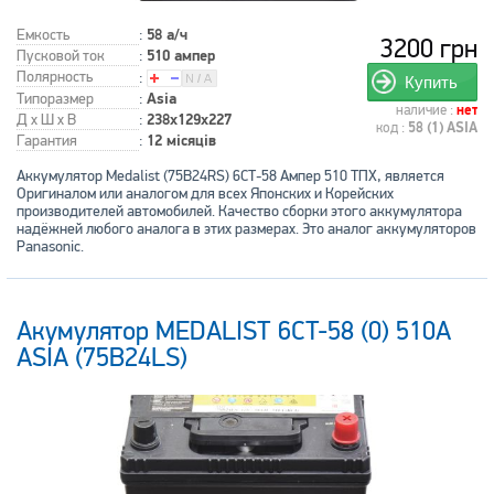
Емкость
:
58 а/ч
3200 грн
Пусковой ток
:
510 ампер
Полярность
:
Купить
Типоразмер
:
Asia
наличие :
нет
Д x Ш x В
:
238x129x227
код :
58 (1) ASIA
Гарантия
:
12 місяців
Аккумулятор Medalist (75B24RS) 6СТ-58 Ампер 510 ТПХ, является
Оригиналом или аналогом для всех Японских и Корейских
производителей автомобилей. Качество сборки этого аккумулятора
надёжней любого аналога в этих размерах. Это аналог аккумуляторов
Panasonic.
Акумулятор MEDALIST 6CT-58 (0) 510А
ASIA (75B24LS)