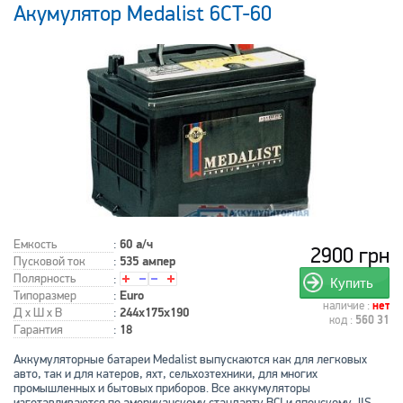
Акумулятор Medalist 6CT-60
Емкость
:
60 а/ч
2900 грн
Пусковой ток
:
535 ампер
Полярность
:
Купить
Типоразмер
:
Euro
наличие :
нет
Д x Ш x В
:
244x175x190
код :
560 31
Гарантия
:
18
Аккумуляторные батареи Medalist выпускаются как для легковых
авто, так и для катеров, яхт, сельхозтехники, для многих
промышленных и бытовых приборов. Все аккумуляторы
изготавливаются по американскому стандарту BCI и японскому JIS.