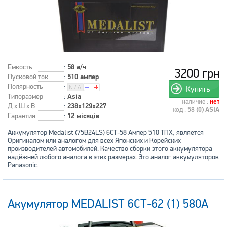
Емкость
:
58 а/ч
3200 грн
Пусковой ток
:
510 ампер
Полярность
:
Купить
Типоразмер
:
Asia
наличие :
нет
Д x Ш x В
:
238x129x227
код :
58 (0) ASIA
Гарантия
:
12 місяців
Аккумулятор Medalist (75B24LS) 6СТ-58 Ампер 510 ТПХ, является
Оригиналом или аналогом для всех Японских и Корейских
производителей автомобилей. Качество сборки этого аккумулятора
надёжней любого аналога в этих размерах. Это аналог аккумуляторов
Panasonic.
Акумулятор MEDALIST 6СТ-62 (1) 580А