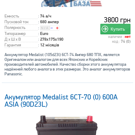
Емкость
:
74 а/ч
3800 грн
Пусковой ток
:
680 ампер
Полярность
:
Купить
Типоразмер
:
Euro
наличие :
нет
Д x Ш x В
:
278x175x190
код :
74 (0)
Гарантия
:
12 місяців
Аккумулятор Medalist (105d23l) 6СТ-74 Ампер 680 ТПХ, является
Оригиналом или аналогом для всех Японских и Корейских
производителей автомобилей. Качество сборки этого аккумулятора
надёжней любого аналога в этих размерах. Это аналог аккумуляторов
Panasonic.
Акумулятор Medalist 6CT-70 (0) 600А
ASIA (90D23L)