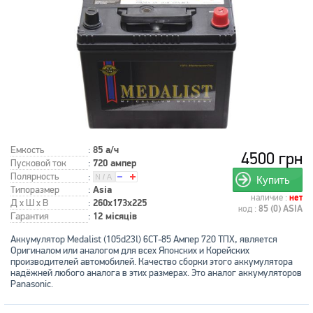
Емкость
:
85 а/ч
4500 грн
Пусковой ток
:
720 ампер
Полярность
:
Купить
Типоразмер
:
Asia
наличие :
нет
Д x Ш x В
:
260x173x225
код :
85 (0) ASIA
Гарантия
:
12 місяців
Аккумулятор Medalist (105d23l) 6СТ-85 Ампер 720 ТПХ, является
Оригиналом или аналогом для всех Японских и Корейских
производителей автомобилей. Качество сборки этого аккумулятора
надёжней любого аналога в этих размерах. Это аналог аккумуляторов
Panasonic.