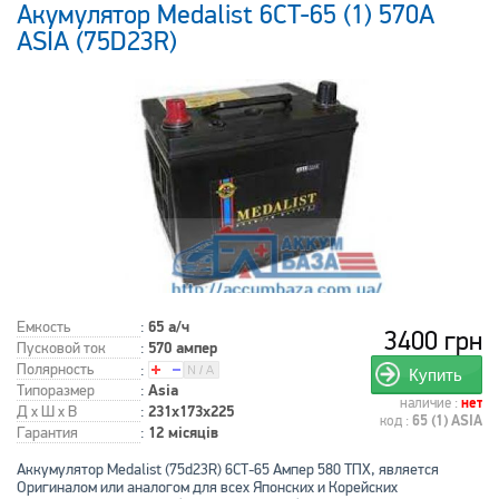
Акумулятор Medalist 6CT-65 (1) 570A
ASIA (75D23R)
Емкость
:
65 а/ч
3400 грн
Пусковой ток
:
570 ампер
Полярность
:
Купить
Типоразмер
:
Asia
наличие :
нет
Д x Ш x В
:
231x173x225
код :
65 (1) ASIA
Гарантия
:
12 місяців
Аккумулятор Medalist (75d23R) 6СТ-65 Ампер 580 ТПХ, является
Оригиналом или аналогом для всех Японских и Корейских