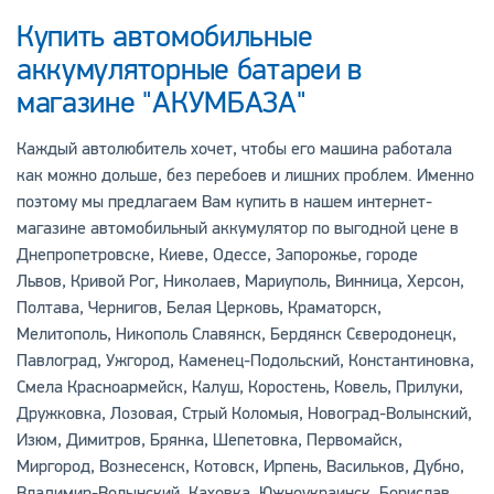
Купить автомобильные
аккумуляторные батареи в
магазине "АКУМБАЗА"
Каждый автолюбитель хочет, чтобы его машина работала
как можно дольше, без перебоев и лишних проблем. Именно
поэтому мы предлагаем Вам купить в нашем интернет-
магазине автомобильный аккумулятор по выгодной цене в
Днепропетровске, Киеве, Одессе, Запорожье, городе
Львов, Кривой Рог, Николаев, Мариуполь, Винница, Херсон,
Полтава, Чернигов, Белая Церковь, Краматорск,
Мелитополь, Никополь Славянск, Бердянск Сєверодонецк,
Павлоград, Ужгород, Каменец-Подольский, Константиновка,
Смела Красноармейск, Калуш, Коростень, Ковель, Прилуки,
Дружковка, Лозовая, Стрый Коломыя, Новоград-Волынский,
Изюм, Димитров, Брянка, Шепетовка, Первомайск,
Миргород, Вознесенск, Котовск, Ирпень, Васильков, Дубно,
Владимир-Волынский, Каховка, Южноукраинск, Борислав,