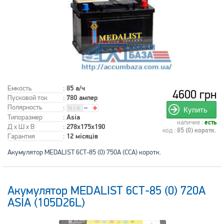
Емкость
:
85 а/ч
4600 грн
Пусковой ток
:
780 ампер
Полярность
:
Купить
Типоразмер
:
Asia
наличие :
есть
Д x Ш x В
:
278x175x190
код :
85 (0) коротк.
Гарантия
:
12 місяців
Акумулятор MEDALIST 6СТ-85 (0) 750A (CCA) коротк.
Акумулятор MEDALIST 6СТ-85 (0) 720А
ASIA (105D26L)