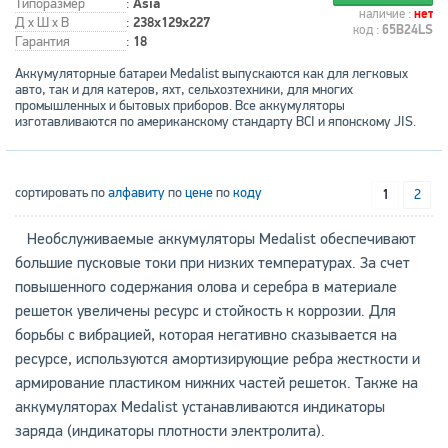
Типоразмер
:
Asia
наличие :
нет
Д x Ш x В
:
238x129x227
код :
65B24LS
Гарантия
:
18
Аккумуляторные батареи Medalist выпускаются как для легковых
авто, так и для катеров, яхт, сельхозтехники, для многих
промышленных и бытовых приборов. Все аккумуляторы
изготавливаются по американскому стандарту BCI и японскому JIS.
сортировать по
алфавиту
по
цене
по
коду
1
2
Необслуживаемые аккумуляторы Medalist обеспечивают
большие пусковые токи при низких температурах. За счет
повышенного содержания олова и серебра в материале
решеток увеличены ресурс и стойкость к коррозии. Для
борьбы с вибрацией, которая негативно сказывается на
ресурсе, используются амортизирующие ребра жесткости и
армирование пластиком нижних частей решеток. Также на
аккумуляторах Medalist устанавливаются индикаторы
заряда (индикаторы плотности электролита).