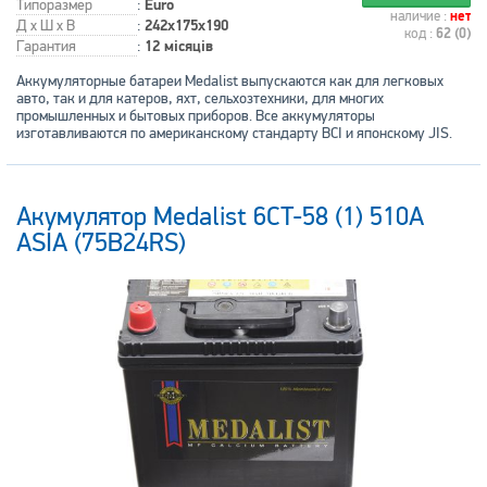
Типоразмер
:
Euro
наличие :
нет
Д x Ш x В
:
242x175x190
код :
62 (0)
Гарантия
:
12 місяців
Аккумуляторные батареи Medalist выпускаются как для легковых
авто, так и для катеров, яхт, сельхозтехники, для многих
промышленных и бытовых приборов. Все аккумуляторы
изготавливаются по американскому стандарту BCI и японскому JIS.
Акумулятор Medalist 6CT-58 (1) 510А
ASIA (75B24RS)