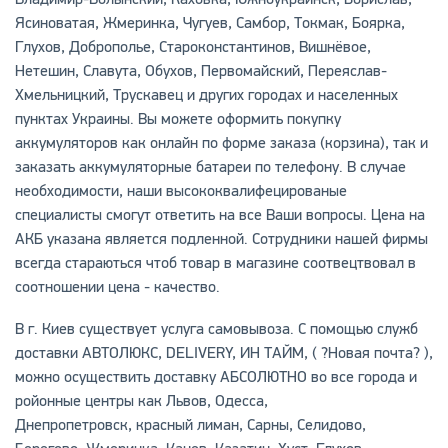
Ясиноватая, Жмеринка, Чугуев, Самбор, Токмак, Боярка,
Глухов, Доброполье, Староконстантинов, Вишнёвое,
Нетешин, Славута, Обухов, Первомайский, Переяслав-
Хмельницкий, Трускавец и других городах и населенных
пунктах Украины. Вы можете оформить покупку
аккумуляторов как онлайн по форме заказа (корзина), так и
заказать аккумуляторные батареи по телефону. В случае
необходимости, наши высококвалифецированые
специалисты смогут ответить на все Ваши вопросы. Цена на
АКБ указана является подленной. Сотрудники нашей фирмы
всегда стараються чтоб товар в магазине соотвецтвовал в
соотношении цена - качество.
В г. Киев существует услуга самовывоза. С помощью служб
доставки АВТОЛЮКС, DELIVERY, ИН ТАЙМ, ( ?Новая почта? ),
можно осуществить доставку АБСОЛЮТНО во все города и
ройонные центры как Львов, Одесса,
Днепропетровск, красный лиман, Сарны, Селидово,