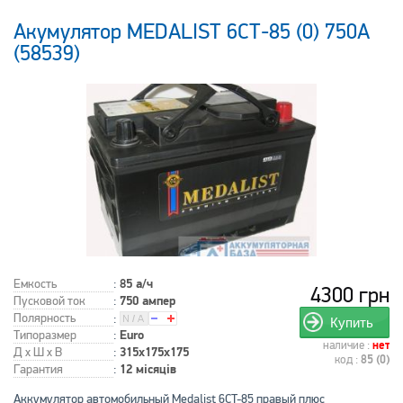
Акумулятор MEDALIST 6СТ-85 (0) 750A
(58539)
Емкость
:
85 а/ч
4300 грн
Пусковой ток
:
750 ампер
Полярность
:
Купить
Типоразмер
:
Euro
наличие :
нет
Д x Ш x В
:
315x175x175
код :
85 (0)
Гарантия
:
12 місяців
Аккумулятор автомобильный Medalist 6CT-85 правый плюс