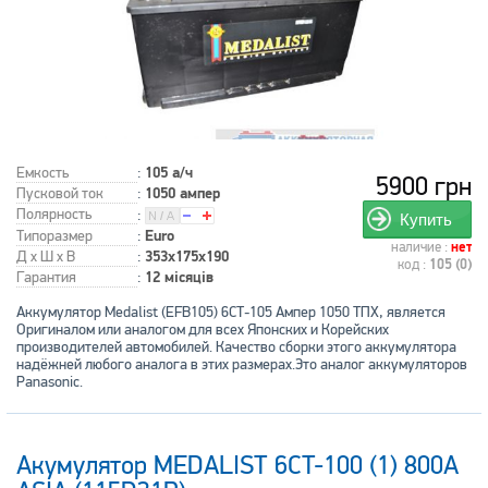
Емкость
:
105 а/ч
5900 грн
Пусковой ток
:
1050 ампер
Полярность
:
Купить
Типоразмер
:
Euro
наличие :
нет
Д x Ш x В
:
353x175x190
код :
105 (0)
Гарантия
:
12 місяців
Аккумулятор Medalist (EFB105) 6СТ-105 Ампер 1050 ТПХ, является
Оригиналом или аналогом для всех Японских и Корейских
производителей автомобилей. Качество сборки этого аккумулятора
надёжней любого аналога в этих размерах.Это аналог аккумуляторов
Panasonic.
Акумулятор MEDALIST 6CT-100 (1) 800А