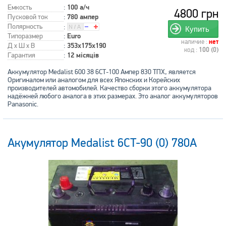
Емкость
:
100 а/ч
4800 грн
Пусковой ток
:
780 ампер
Полярность
:
Купить
Типоразмер
:
Euro
наличие :
нет
Д x Ш x В
:
353x175x190
код :
100 (0)
Гарантия
:
12 місяців
Аккумулятор Medalist 600 38 6СТ-100 Ампер 830 ТПХ, является
Оригиналом или аналогом для всех Японских и Корейских
производителей автомобилей. Качество сборки этого аккумулятора
надёжней любого аналога в этих размерах. Это аналог аккумуляторов
Panasonic.
Акумулятор Medalist 6CT-90 (0) 780А