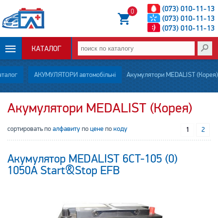
(073) 010-11-13
0
(073) 010-11-13
(073) 010-11-13
КАТАЛОГ
ОПЛАТА И
аталог
АКУМУЛЯТОРИ автомобільні
Акумулятори MEDALIST (Корея)
ДОСТАВКА
Акумулятори MEDALIST (Корея)
НОВОСТИ
сортировать по
алфавиту
по
цене
по
коду
1
2
СТАТЬИ
Акумулятор MEDALIST 6CT-105 (0)
О НАС
1050А Start&Stop EFB
КОНТАКТЫ