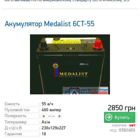
Акумулятор Medalist 6CT-55
Емкость
:
55 а/ч
2850 грн
Пусковой ток
:
480 ампер
Полярность
:
Купить
Типоразмер
:
Asia
наличие :
нет
Д x Ш x В
:
238x129x227
код :
65B24RS
Гарантия
:
18