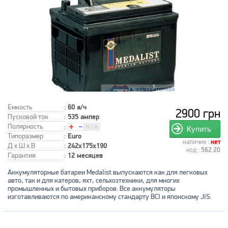
Емкость
:
60 а/ч
2900 грн
Пусковой ток
:
535 ампер
Полярность
:
Купить
Типоразмер
:
Euro
наличие :
нет
Д x Ш x В
:
242x175x190
код :
562 20
Гарантия
:
12 месяцев
Аккумуляторные батареи Medalist выпускаются как для легковых
авто, так и для катеров, яхт, сельхозтехники, для многих
промышленных и бытовых приборов. Все аккумуляторы
изготавливаются по американскому стандарту BCI и японскому JIS.