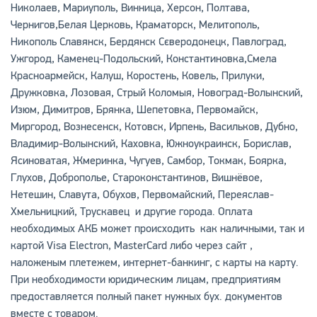
Николаев, Мариуполь, Винница, Херсон, Полтава,
Чернигов,Белая Церковь, Краматорск, Мелитополь,
Никополь Славянск, Бердянск Сєверодонецк, Павлоград,
Ужгород, Каменец-Подольский, Константиновка,Смела
Красноармейск, Калуш, Коростень, Ковель, Прилуки,
Дружковка, Лозовая, Стрый Коломыя, Новоград-Волынский,
Изюм, Димитров, Брянка, Шепетовка, Первомайск,
Миргород, Вознесенск, Котовск, Ирпень, Васильков, Дубно,
Владимир-Волынский, Каховка, Южноукраинск, Борислав,
Ясиноватая, Жмеринка, Чугуев, Самбор, Токмак, Боярка,
Глухов, Доброполье, Староконстантинов, Вишнёвое,
Нетешин, Славута, Обухов, Первомайский, Переяслав-
Хмельницкий, Трускавец и другие города. Оплата
необходимых АКБ может происходить как наличными, так и
картой Visa Electron, MasterCard либо через сайт ,
наложеным плетежем, интернет-банкинг, с карты на карту.
При необходимости юридическим лицам, предприятиям
предоставляется полный пакет нужных бух. документов
вместе с товаром.