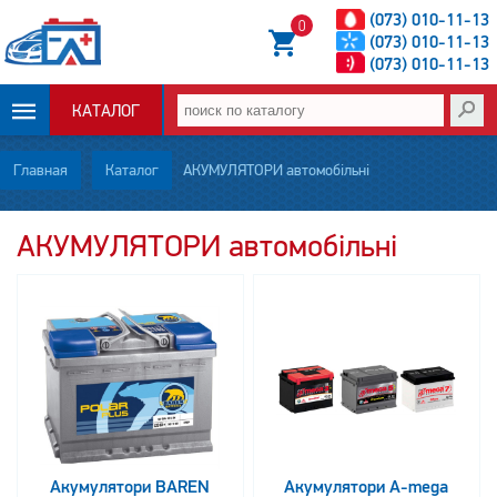
(073) 010-11-13
0
(073) 010-11-13
(073) 010-11-13
КАТАЛОГ
ОПЛАТА И
Главная
Каталог
АКУМУЛЯТОРИ автомобільні
ДОСТАВКА
АКУМУЛЯТОРИ автомобільні
НОВОСТИ
СТАТЬИ
О НАС
КОНТАКТЫ
Акумулятори BAREN
Акумулятори A-mega