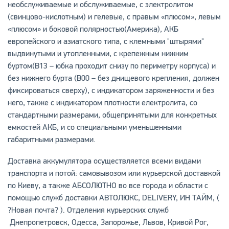
необслуживаемые и обслуживаемые, с электролитом
(свинцово-кислотным) и гелевые, с правым «плюсом», левым
«плюсом» и боковой полярностью(Америка), АКБ
европейского и азиатского типа, с клемными "штырями"
выдвинутыми и утопленными, с крепежным нижним
буртом(В13 – юбка проходит снизу по периметру корпуса) и
без нижнего бурта (В00 – без днищевого крепления, должен
фиксироваться сверху), с индикатором заряженности и без
него, также с индикатором плотности електролита, со
стандартными размерами, общепринятыми для конкретных
емкостей АКБ, и со специальными уменьшенными
габаритными размерами.
Доставка аккумулятора осуществляется всеми видами
транспорта и потой: самовывозом или курьерской доставкой
по Киеву, а также АБСОЛЮТНО во все города и области с
помощью служб доставки АВТОЛЮКС, DELIVERY, ИН ТАЙМ, (
?Новая почта? ). Отделения курьерских служб
Днепропетровск, Одесса, Запорожье, Львов, Кривой Рог,