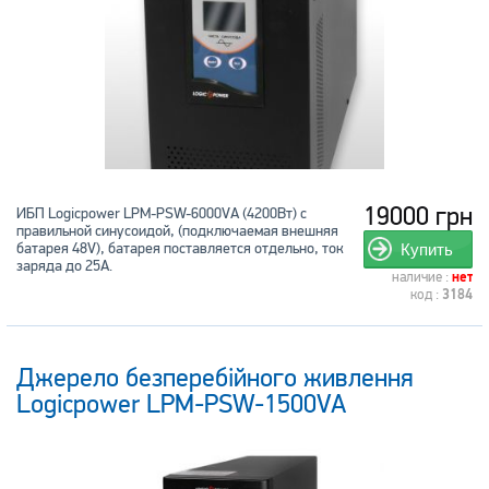
19000 грн
ИБП Logicpower LPM-PSW-6000VA (4200Вт) с
правильной синусоидой, (подключаемая внешняя
батарея 48V), батарея поставляется отдельно, ток
Купить
заряда до 25А.
наличие :
нет
код :
3184
Джерело безперебійного живлення
Logicpower LPM-PSW-1500VA