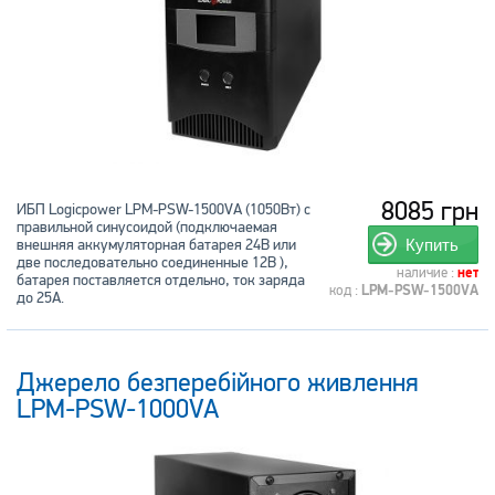
8085 грн
ИБП Logicpower LPM-PSW-1500VA (1050Вт) с
правильной синусоидой (подключаемая
внешняя аккумуляторная батарея 24В или
Купить
две последовательно соединенные 12В ),
наличие :
нет
батарея поставляется отдельно, ток заряда
код :
LPM-PSW-1500VA
до 25А.
Джерело безперебійного живлення
LPM-PSW-1000VA