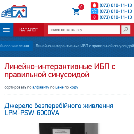
(073) 010-11-13
0
(073) 010-11-13
(073) 010-11-13
КАТАЛОГ
ОПЛАТА И
ійного живлення
Линейно-интерактивные ИБП с правильной синусоидой
ДОСТАВКА
Линейно-интерактивные ИБП с
правильной синусоидой
НОВОСТИ
сортировать по
алфавиту
по
цене
по
коду
СТАТЬИ
О НАС
Джерело безперебійного живлення
LPM-PSW-6000VA
КОНТАКТЫ