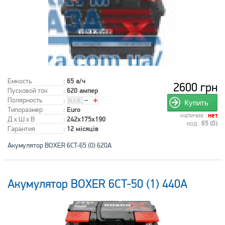
Емкость
:
65 а/ч
2600 грн
Пусковой ток
:
620 ампер
Полярность
:
Купить
Типоразмер
:
Euro
наличие :
нет
Д x Ш x В
:
242x175x190
код :
65 (0)
Гарантия
:
12 місяців
Акумулятор BOXER 6CT-65 (0) 620A
Акумулятор BOXER 6CT-50 (1) 440A