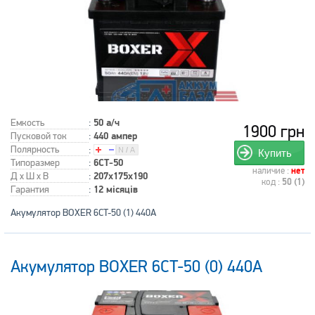
Емкость
:
50 а/ч
1900 грн
Пусковой ток
:
440 ампер
Полярность
:
Купить
Типоразмер
:
6СТ-50
наличие :
нет
Д x Ш x В
:
207x175x190
код :
50 (1)
Гарантия
:
12 місяців
Акумулятор BOXER 6CT-50 (1) 440A
Акумулятор BOXER 6CT-50 (0) 440A