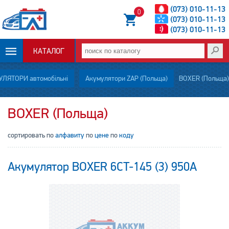
(073) 010-11-13
0
(073) 010-11-13
(073) 010-11-13
КАТАЛОГ
ОПЛАТА И
ЛЯТОРИ автомобільні
Акумулятори ZAP (Польща)
BOXER (Польща)
ДОСТАВКА
BOXER (Польща)
НОВОСТИ
сортировать по
алфавиту
по
цене
по
коду
СТАТЬИ
Акумулятор BOXER 6CT-145 (3) 950A
О НАС
КОНТАКТЫ