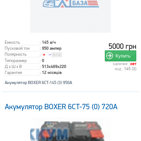
Емкость
:
145 а/ч
5000 грн
Пусковой ток
:
950 ампер
Полярность
:
Купить
Типоразмер
:
0
наличие :
нет
Д x Ш x В
:
513x489x220
код :
145 (3)
Гарантия
:
12 місяців
Акумулятор BOXER 6CT-145 (3) 950A
Акумулятор BOXER 6CT-75 (0) 720A