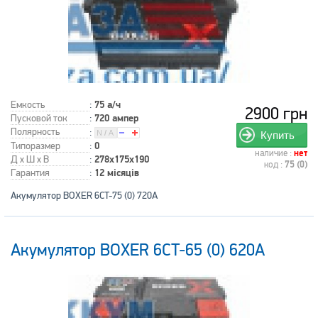
Емкость
:
75 а/ч
2900 грн
Пусковой ток
:
720 ампер
Полярность
:
Купить
Типоразмер
:
0
наличие :
нет
Д x Ш x В
:
278x175x190
код :
75 (0)
Гарантия
:
12 місяців
Акумулятор BOXER 6CT-75 (0) 720A
Акумулятор BOXER 6CT-65 (0) 620A