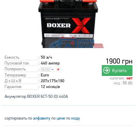
Емкость
:
50 а/ч
1900 грн
Пусковой ток
:
440 ампер
Полярность
:
Купить
Типоразмер
:
Euro
наличие :
нет
Д x Ш x В
:
207x175x190
код :
50 (0)
Гарантия
:
12 місяців
Акумулятор BOXER 6CT-50 (0) 440A
сортировать по
алфавиту
по
цене
по
коду