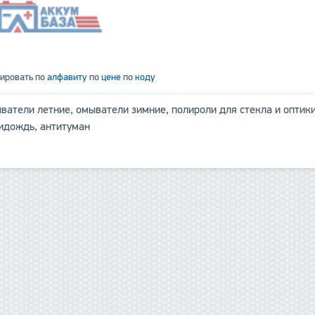
тировать по
алфавиту
по
цене
по
коду
ватели летние, омыватели зимние, полироли для стекла и оптики
идождь, антитуман