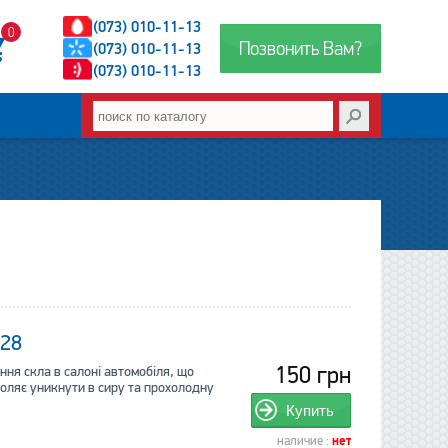
(073) 010-11-13
0
Позвонить Вам?
(073) 010-11-13
(073) 010-11-13
028
150 грн
ання скла в салоні автомобіля, що
воляє уникнути в сиру та прохолодну
Купить
наличие :
нет