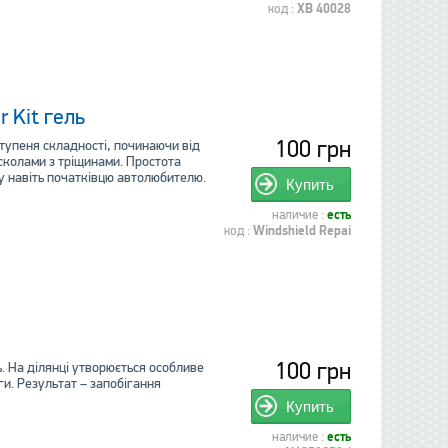
код :
XB 40028
 Kit гель
100 грн
тупеня складності, починаючи від
сколами з тріщинами. Простота
у навіть початківцю автолюбителю.
Купить
наличие :
есть
код :
Windshield Repai
100 грн
. На ділянці утворюється особливе
ги. Результат – запобігання
Купить
наличие :
есть