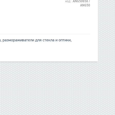
код :
ANG50658 /
ANG50
, размораживатели для стекла и оптики,