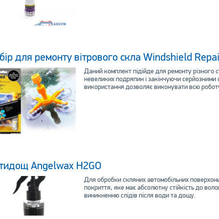
бір для ремонту вітрового скла Windshield Repair
Даний комплект підійде для ремонту різного с
невеликих подряпин і закінчуючи серйозними 
використання дозволяє виконувати всю робот
тидощ Angelwax H2GO
Для обробки скляних автомобільних поверхонь
покриття, яке має абсолютну стійкість до воло
виникненню слідів після води та дощу.