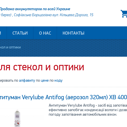
Продажа аккумуляторов по всей Украине
й берег) , Софіївська Борщагівка вул. Кільцева Дорога, 15
И
СТАТЬИ
О НАС
КОНТАКТЫ
кол и оптики
ля стекол и оптики
тировать по
алфавиту
по
цене
по
коду
титуман Verylube Antifog (аерозол 320мл) XB 40
Антитуман Verylube Antifog - засіб від запотів
ефективно запобігає конденсації вологи і доз
погоду запотівання автомобільних вікон.