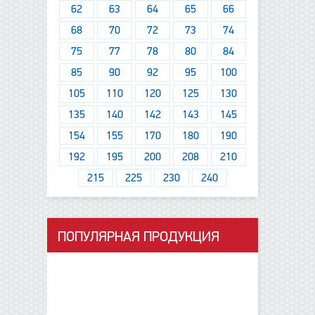
62
63
64
65
66
68
70
72
73
74
75
77
78
80
84
85
90
92
95
100
105
110
120
125
130
135
140
142
143
145
154
155
170
180
190
192
195
200
208
210
215
225
230
240
ПОПУЛЯРНАЯ ПРОДУКЦИЯ
данные отсутствуют