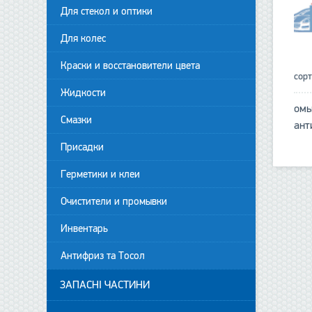
Для стекол и оптики
Для колес
Краски и восстановители цвета
сор
Жидкости
омы
Смазки
ант
Присадки
Герметики и клеи
Очистители и промывки
Инвентарь
Антифриз та Тосол
ЗАПАСНІ ЧАСТИНИ