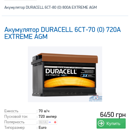
Акумулятор DURACELL 6СТ-80 (0) 800А EXTREME AGM
Акумулятор DURACELL 6СТ-70 (0) 720А
EXTREME AGM
Емкость
:
70 а/ч
6450 грн
Пусковой ток
:
720 ампер
Полярность
:
Купить
Типоразмер
:
Euro