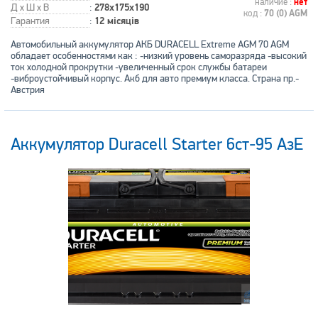
наличие :
нет
Д x Ш x В
:
278x175x190
код :
70 (0) AGM
Гарантия
:
12 місяців
Автомобильный аккумулятор АКБ DURACELL Extreme AGM 70 AGM
обладает особенностями как : -низкий уровень саморазряда -высокий
ток холодной прокрутки -увеличенный срок службы батареи
-виброустойчивый корпус. Акб для авто премиум класса. Страна пр.-
Австрия
Аккумулятор Duracell Starter 6ст-95 АзЕ