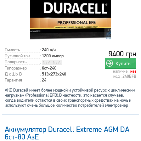
Емкость
:
240 а/ч
9400 грн
Пусковой ток
:
1200 ампер
Полярность
:
Купить
Типоразмер
:
6ст-240
наличие :
нет
Д x Ш x В
:
513x273x240
код :
240EFB
Гарантия
:
24
АКБ Duracell имеет более мощной и устойчивой ресурс к циклическим
нагрузкам (Professional EFB).В частности, это касается случаев,
когда водители остаются в своих транспортных средствах на ночь и
используют очень большое количество потребителей электроэнер
Аккумулятор Duracell Extreme AGM DA
6ст-80 АзЕ