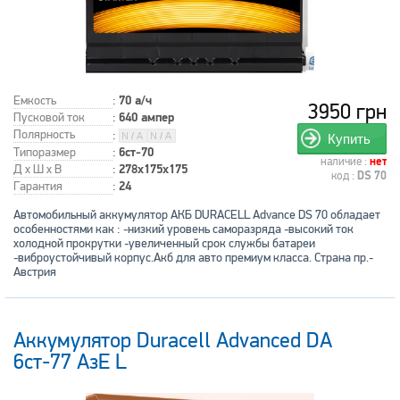
Емкость
:
70 а/ч
3950 грн
Пусковой ток
:
640 ампер
Полярность
:
Купить
Типоразмер
:
6ст-70
наличие :
нет
Д x Ш x В
:
278x175x175
код :
DS 70
Гарантия
:
24
Автомобильный аккумулятор АКБ DURACELL Advance DS 70 обладает
особенностями как : -низкий уровень саморазряда -высокий ток
холодной прокрутки -увеличенный срок службы батареи
-виброустойчивый корпус.Акб для авто премиум класса. Страна пр.-
Австрия
Аккумулятор Duracell Advanced DA
6ст-77 АзЕ L