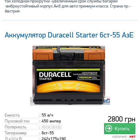
ток холодной прокрутки -увеличенный срок службы батареи
-виброустойчивый корпус.Акб для авто премиум класса. Страна пр.-
Австрия
Аккумулятор Duracell Starter 6ст-55 АзЕ
Емкость
:
55 а/ч
2800 грн
Пусковой ток
:
450 ампер
Полярность
:
Купить
Типоразмер
:
6ст-55
наличие :
нет
Д x Ш x В
:
242x175x190