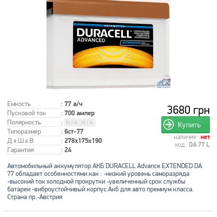
Емкость
:
77 а/ч
3680 грн
Пусковой ток
:
700 ампер
Полярность
:
Купить
Типоразмер
:
6ст-77
наличие :
нет
Д x Ш x В
:
278x175x190
код :
DA 77 L
Гарантия
:
24
Автомобильный аккумулятор АКБ DURACELL Advance EXTENDED DA
77 обладает особенностями как : -низкий уровень саморазряда
-высокий ток холодной прокрутки -увеличенный срок службы
батареи -виброустойчивый корпус.Акб для авто премиум класса.
Страна пр.-Австрия