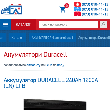
(073) 010-11-13
0
(073) 010-11-13
(073) 010-11-13
КАТАЛОГ
ОПЛАТА И
ая
Каталог
АКУМУЛЯТОРИ автомобільні
Акумулятори Duracell
ДОСТАВКА
Акумулятори Duracell
НОВОСТИ
сортировать по
алфавиту
по
цене
по
коду
СТАТЬИ
Аккумулятор DURACELL 240Ah 1200A
О НАС
(EN) EFB
КОНТАКТЫ