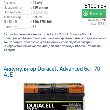
Емкость
:
95 а/ч
5100 грн
Пусковой ток
:
720 ампер
Полярность
:
Купить
Типоразмер
:
6ст-95
наличие :
нет
Д x Ш x В
:
350x175x190
код :
DS 95
Гарантия
:
24
Автомобильный аккумулятор АКБ DURACELL Advance DS 95H
обладает особенностями как : -низкий уровень саморазряда -высокий
ток холодной прокрутки -увеличенный срок службы батареи
-виброустойчивый корпус.Акб для авто премиум класса. Страна пр.-
Австрия
Аккумулятор Duracell Advanced 6ст-70
АзЕ