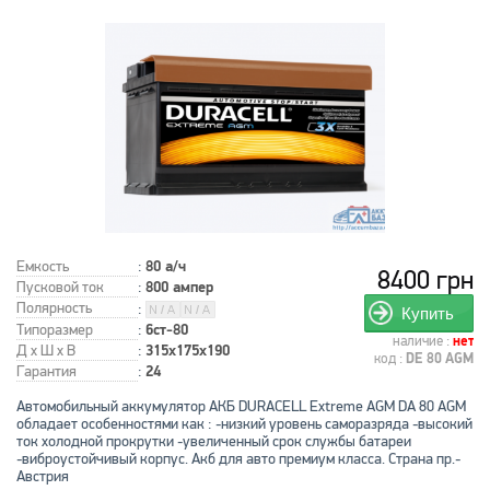
Емкость
:
80 а/ч
8400 грн
Пусковой ток
:
800 ампер
Полярность
:
Купить
Типоразмер
:
6ст-80
наличие :
нет
Д x Ш x В
:
315x175x190
код :
DE 80 AGM
Гарантия
:
24
Автомобильный аккумулятор АКБ DURACELL Extreme AGM DA 80 AGM
обладает особенностями как : -низкий уровень саморазряда -высокий
ток холодной прокрутки -увеличенный срок службы батареи
-виброустойчивый корпус. Акб для авто премиум класса. Страна пр.-
Австрия