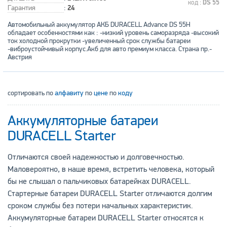
код :
DS 55
Гарантия
:
24
Автомобильный аккумулятор АКБ DURACELL Advance DS 55H
обладает особенностями как : -низкий уровень саморазряда -высокий
ток холодной прокрутки -увеличенный срок службы батареи
-виброустойчивый корпус.Акб для авто премиум класса. Страна пр.-
Австрия
сортировать по
алфавиту
по
цене
по
коду
Аккумуляторные батареи
DURACELL Starter
Отличаются своей надежностью и долговечностью.
Маловероятно, в наше время, встретить человека, который
бы не слышал о пальчиковых батарейках DURACELL.
Стартерные батареи DURACELL Starter отличаются долгим
сроком службы без потери начальных характеристик.
Аккумуляторные батареи DURACELL Starter относятся к