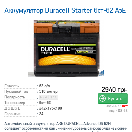
Аккумулятор Duracell Starter 6ст-62 АзЕ
Емкость
:
62 а/ч
2940 грн
Пусковой ток
:
510 ампер
Полярность
:
Купить
Типоразмер
:
6ст-62
наличие :
нет
Д x Ш x В
:
242x175x190
код :
DS 62
Гарантия
:
24
Автомобильный аккумулятор АКБ DURACELL Advance DS 62H
обладает особенностями как : -низкий уровень саморазряда -высокий