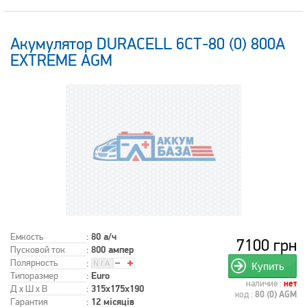
Акумулятор DURACELL 6СТ-80 (0) 800А
EXTREME AGM
Емкость
:
80 а/ч
7100 грн
Пусковой ток
:
800 ампер
Полярность
:
Купить
Типоразмер
:
Euro
наличие :
нет
Д x Ш x В
:
315x175x190
код :
80 (0) AGM
Гарантия
:
12 місяців