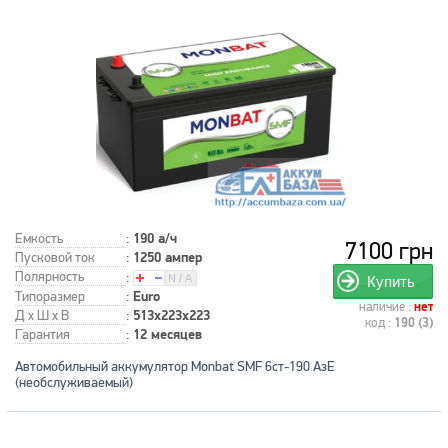
Емкость
:
190 а/ч
7100 грн
Пусковой ток
:
1250 ампер
Полярность
:
Купить
Типоразмер
:
Euro
наличие :
нет
Д x Ш x В
:
513x223x223
код :
190 (3)
Гарантия
:
12 месяцев
Автомобильный аккумулятор Monbat SMF 6ст-190 АзЕ
(необслуживаемый)