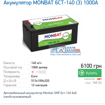
Акумулятор MONBAT 6СТ-140 (3) 1000А
Емкость
:
140 а/ч
6100 грн
Пусковой ток
:
1000 ампер
Полярность
:
Купить
Типоразмер
:
Euro
наличие :
нет
Д x Ш x В
:
513x189x220
код :
140 (3)
Гарантия
:
12 месяцев
Автомобильный акумулятор Monbat SMF 6ст-140 АзЕ
(необслуживаемый)