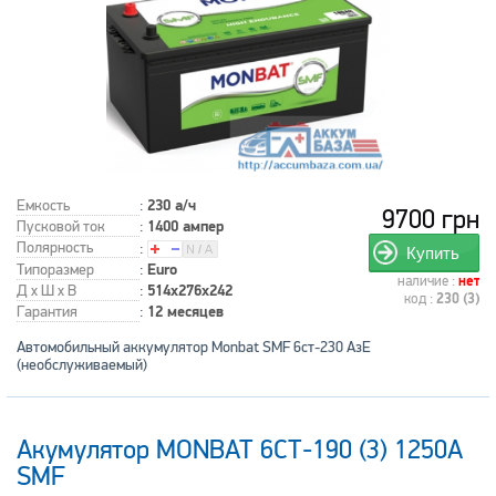
Емкость
:
230 а/ч
9700 грн
Пусковой ток
:
1400 ампер
Полярность
:
Купить
Типоразмер
:
Euro
наличие :
нет
Д x Ш x В
:
514x276x242
код :
230 (3)
Гарантия
:
12 месяцев
Автомобильный аккумулятор Monbat SMF 6ст-230 АзЕ
(необслуживаемый)
Акумулятор MONBAT 6СТ-190 (3) 1250А
SMF