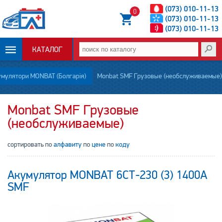
(073) 010-11-13
0
(073) 010-11-13
(073) 010-11-13
КАТАЛОГ
ОПЛАТА И
умулятори MONBAT (Болгарія)
Monbat SMF Грузовые (необслуживаемые)
ДОСТАВКА
Monbat SMF Грузовые
(необслуживаемые)
НОВОСТИ
сортировать по
алфавиту
по
цене
по
коду
СТАТЬИ
О НАС
Акумулятор MONBAT 6СТ-230 (3) 1400А
SMF
КОНТАКТЫ