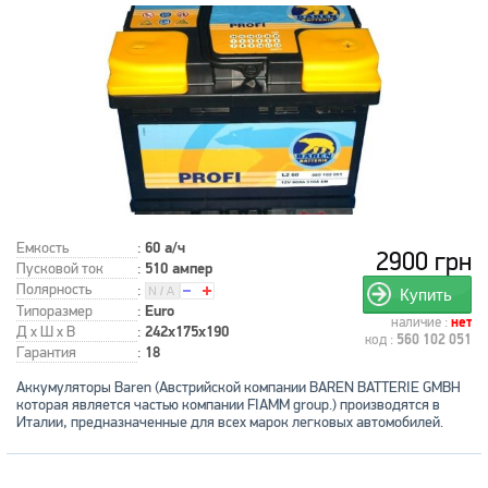
Емкость
:
60 а/ч
2900 грн
Пусковой ток
:
510 ампер
Полярность
:
Купить
Типоразмер
:
Euro
наличие :
нет
Д x Ш x В
:
242x175x190
код :
560 102 051
Гарантия
:
18
Аккумуляторы Baren (Австрийской компании BAREN BATTERIE GMBH
которая является частью компании FIAMM group.) производятся в
Италии, предназначенные для всех марок легковых автомобилей.