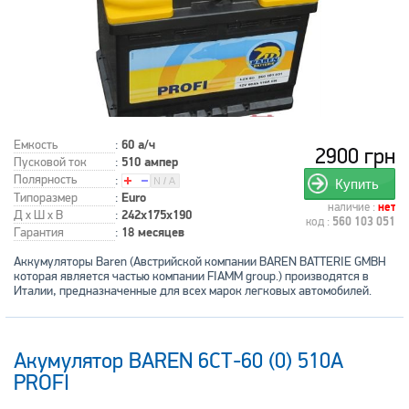
Емкость
:
60 а/ч
2900 грн
Пусковой ток
:
510 ампер
Полярность
:
Купить
Типоразмер
:
Euro
наличие :
нет
Д x Ш x В
:
242x175x190
код :
560 103 051
Гарантия
:
18 месяцев
Аккумуляторы Baren (Австрийской компании BAREN BATTERIE GMBH
которая является частью компании FIAMM group.) производятся в
Италии, предназначенные для всех марок легковых автомобилей.
Акумулятор BAREN 6СТ-60 (0) 510A
PROFI