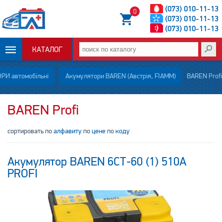
(073) 010-11-13
0
(073) 010-11-13
(073) 010-11-13
КАТАЛОГ
ОПЛАТА И
И автомобільні
Акумулятори BAREN (Австрія, FIAMM)
BAREN Profi
ДОСТАВКА
BAREN Profi
НОВОСТИ
сортировать по
алфавиту
по
цене
по
коду
СТАТЬИ
Акумулятор BAREN 6СТ-60 (1) 510A
О НАС
PROFI
КОНТАКТЫ