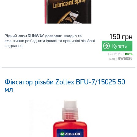
150 грн
Рідкий ключ RUNWAY дозволяє швидко та
ефективно роз'єднати іржаві та прикипілі різьбові
з'єднання.
Купить
наличие :
есть
код :
RW6086
Фіксатор різьби Zollex BFU-7/15025 50
мл