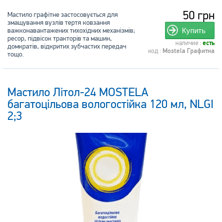
50 грн
Мастило графітне застосовується для
змащування вузлів тертя ковзання
важконавантажених тихохідних механізмів;
Купить
ресор, підвісок тракторів та машин,
наличие :
есть
домкратів, відкритих зубчастих передач
код :
Mostela Графитна
тощо.
Мастило Літол-24 MOSTELA
багатоцільова вологостійка 120 мл, NLGI
2;3