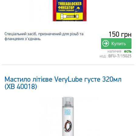
150 грн
Спеціальний засіб, призначений для різьб та
фланцевих з'єднань.
Купить
наличие :
есть
код :
BFU-7/15025
Мастило літієве VeryLube густе 320мл
(XB 40018)