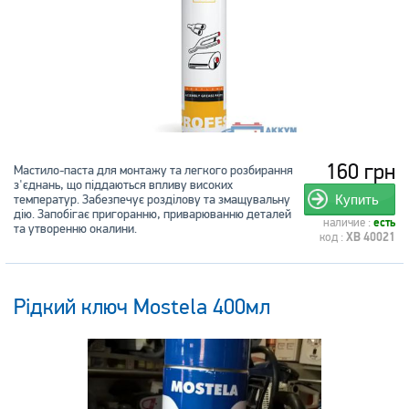
160 грн
Мастило-паста для монтажу та легкого розбирання
з'єднань, що піддаються впливу високих
температур. Забезпечує розділову та змащувальну
Купить
дію. Запобігає пригоранню, приварюванню деталей
наличие :
есть
та утворенню окалини.
код :
XB 40021
Рідкий ключ Mostela 400мл