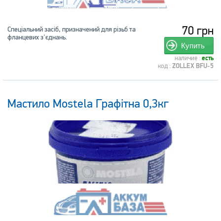
70 грн
Спеціальний засіб, призначений для різьб та
фланцевих з'єднань.
Купить
наличие :
есть
код :
ZOLLEX BFU-5
Мастило Mostela Графітна 0,3кг