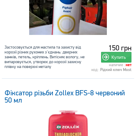
150 грн
Застосовується для мастила та захисту від
корозії різних рухомих з'єднань: дверних
замків, петель, кріплень. Витісняє вологу, не
Купить
випаровується, утворює до корозії захисну
наличие :
нет
плівку на поверхні металу
код :
Рідкий ключ Most
Фіксатор різьби Zollex BFS-8 червоний
50 мл