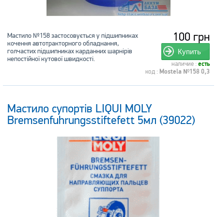
100 грн
Мастило №158 застосовується у підшипниках
кочення автотракторного обладнання,
голчастих підшипниках карданних шарнірів
Купить
непостійної кутової швидкості.
наличие :
есть
код :
Mostela №158 0,3
Мастило супортів LIQUI MOLY
Bremsenfuhrungsstiftefett 5мл (39022)