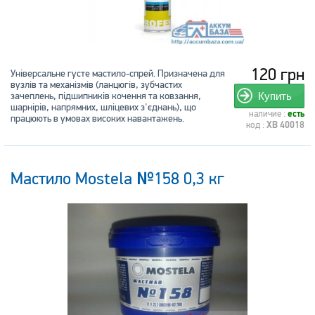
120 грн
Універсальне густе мастило-спрей. Призначена для
вузлів та механізмів (ланцюгів, зубчастих
зачеплень, підшипників кочення та ковзання,
Купить
шарнірів, напрямних, шліцевих з'єднань), що
наличие :
есть
працюють в умовах високих навантажень.
код :
XB 40018
Мастило Mostela №158 0,3 кг