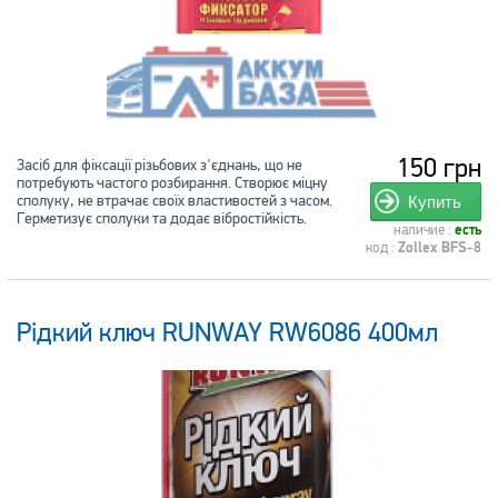
150 грн
Засіб для фіксації різьбових з'єднань, що не
потребують частого розбирання. Створює міцну
сполуку, не втрачає своїх властивостей з часом.
Купить
Герметизує сполуки та додає вібростійкість.
наличие :
есть
код :
Zollex BFS-8
Рідкий ключ RUNWAY RW6086 400мл