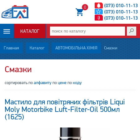
(073) 010-11-13
0
(073) 010-11-13
(073) 010-11-13
КАТАЛОГ
ОПЛАТА И
Главная
Каталог
АВТОМОБІЛЬНА ХІМІЯ
Смазки
ДОСТАВКА
Смазки
НОВОСТИ
сортировать по
алфавиту
по
цене
по
коду
СТАТЬИ
Мастило для повітряних фільтрів Liqui
О НАС
Moly Motorbike Luft-Filter-Oil 500мл
(1625)
КОНТАКТЫ