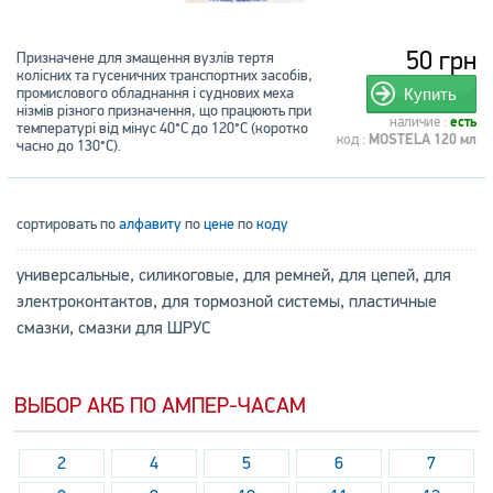
50 грн
Призначене для змащення вузлів тертя
колісних та гусеничних транспортних засобів,
промислового обладнання і суднових меха
Купить
нізмів різного призначення, що працюють при
наличие :
есть
температурі від мінус 40°C до 120°С (коротко
код :
MOSTELA 120 мл
часно до 130°С).
сортировать по
алфавиту
по
цене
по
коду
универсальные, силикоговые, для ремней, для цепей, для
электроконтактов, для тормозной системы, пластичные
смазки, смазки для ШРУС
ВЫБОР АКБ ПО АМПЕР-ЧАСАМ
2
4
5
6
7