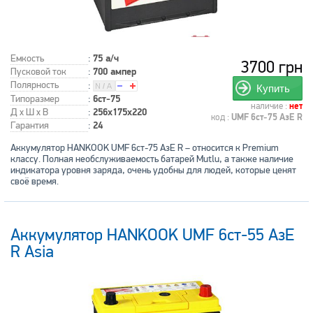
Емкость
:
75 а/ч
3700 грн
Пусковой ток
:
700 ампер
Полярность
:
Купить
Типоразмер
:
6ст-75
наличие :
нет
Д x Ш x В
:
256x175x220
код :
UMF 6ст-75 АзЕ R
Гарантия
:
24
Аккумулятор HANKOOK UMF 6ст-75 АзЕ R – относится к Premium
классу. Полная необслуживаемость батарей Mutlu, а также наличие
индикатора уровня заряда, очень удобны для людей, которые ценят
своё время.
Аккумулятор HANKOOK UMF 6ст-55 АзЕ
R Asia