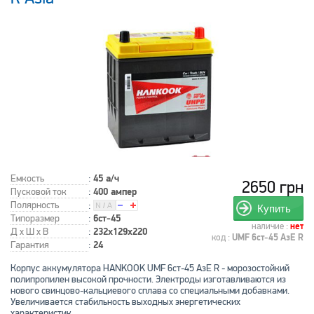
Емкость
:
45 а/ч
2650 грн
Пусковой ток
:
400 ампер
Полярность
:
Купить
Типоразмер
:
6ст-45
наличие :
нет
Д x Ш x В
:
232x129x220
код :
UMF 6ст-45 АзЕ R
Гарантия
:
24
Корпус аккумулятора HANKOOK UMF 6ст-45 АзЕ R - морозостойкий
полипропилен высокой прочности. Электроды изготавливаются из
нового свинцово-кальциевого сплава со специальными добавками.
Увеличивается стабильность выходных энергетических
характеристик.