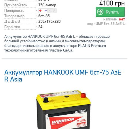
4100 грн
Пусковой ток
:
750 ампер
Полярность
:
Купить
Типоразмер
:
6ст-85
наличие :
нет
Д x Ш x В
:
256x175x220
код :
UMF 6ст-85 АзЕ L
Гарантия
:
24
Аккумулятор HANKOOK UMF 6ст-85 АзЕ L – обладает гораздо
большей устойчивостью к низким и высоким температурам,
благодаря использованию в аккумуляторе PLATIN Premium
технологии изготовления пластин Ca/Ca.
Аккумулятор HANKOOK UMF 6ст-75 АзЕ
R Asia