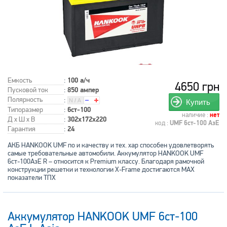
Емкость
:
100 а/ч
4650 грн
Пусковой ток
:
850 ампер
Полярность
:
Купить
Типоразмер
:
6ст-100
наличие :
нет
Д x Ш x В
:
302x172x220
код :
UMF 6ст-100 АзЕ
Гарантия
:
24
АКБ HANKOOK UMF по и качеству и тех. хар способен удовлетворять
самые требовательные автомобили. Аккумулятор HANKOOK UMF
6ст-100АзЕ R – относится к Premium классу. Благодаря рамочной
конструкции решетки и технологии X-Frame достигаются MAX
показатели ТПХ
Аккумулятор HANKOOK UMF 6ст-100