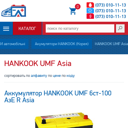
(073) 010-11-13
0
(073) 010-11-13
(073) 010-11-13
КАТАЛОГ
ОПЛАТА И
 автомобільні
Акумулятори HANKOOK (Корея)
HANKOOK UMF Asia
ДОСТАВКА
HANKOOK UMF Asia
НОВОСТИ
сортировать по
алфавиту
по
цене
по
коду
СТАТЬИ
Аккумулятор HANKOOK UMF 6ст-100
О НАС
АзЕ R Asia
КОНТАКТЫ