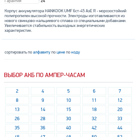
Гарантия
:
24
Корпус аккумулятора HANKOOK UMF 6ст-45 АзЕ R - морозостойкий
полипропилен высокой прочности. Электроды изготавливаются из
нового свинцово-кальциевого сплава со специальными добавками.
Увеличивается стабильность выходных энергетических
характеристик.
сортировать по
алфавиту
по
цене
по
коду
ВЫБОР АКБ ПО АМПЕР-ЧАСАМ
2
4
5
6
7
8
9
10
11
12
13
14
15
18
20
26
28
30
32
33
35
36
40
42
44
45
47
48
50
52