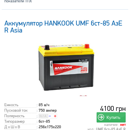
показатели ТПХ
Аккумулятор HANKOOK UMF 6ст-85 АзЕ
R Asia
Емкость
:
85 а/ч
4100 грн
Пусковой ток
:
750 ампер
Полярность
:
Купить
Типоразмер
:
6ст-85
наличие :
нет
Д x Ш x В
:
256x175x220
код :
UMF 6ст-85 АзЕ R