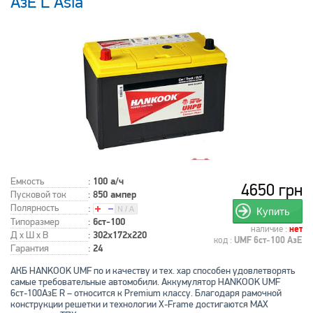
АзЕ L Asia
Емкость
:
100 а/ч
4650 грн
Пусковой ток
:
850 ампер
Полярность
:
Купить
Типоразмер
:
6ст-100
наличие :
нет
Д x Ш x В
:
302x172x220
код :
UMF 6ст-100 АзЕ
Гарантия
:
24
АКБ HANKOOK UMF по и качеству и тех. хар способен удовлетворять
самые требовательные автомобили. Аккумулятор HANKOOK UMF
6ст-100АзЕ R – относится к Premium классу. Благодаря рамочной
конструкции решетки и технологии X-Frame достигаются MAX