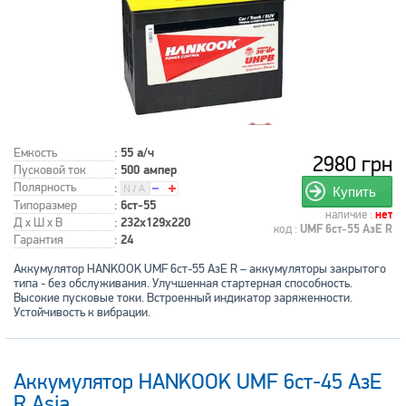
Емкость
:
55 а/ч
2980 грн
Пусковой ток
:
500 ампер
Полярность
:
Купить
Типоразмер
:
6ст-55
наличие :
нет
Д x Ш x В
:
232x129x220
код :
UMF 6ст-55 АзЕ R
Гарантия
:
24
Аккумулятор HANKOOK UMF 6ст-55 АзЕ R – аккумуляторы закрытого
типа - без обслуживания. Улучшенная стартерная способность.
Высокие пусковые токи. Встроенный индикатор заряженности.
Устойчивость к вибрации.
Аккумулятор HANKOOK UMF 6ст-45 АзЕ
R Asia