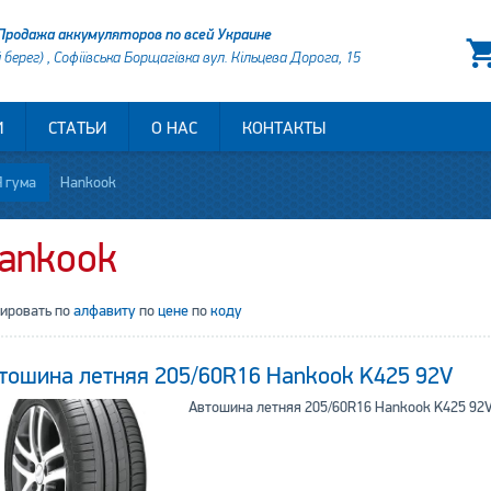
Продажа аккумуляторов по всей Украине
й берег) , Софіївська Борщагівка вул. Кільцева Дорога, 15
И
СТАТЬИ
О НАС
КОНТАКТЫ
 гума
Hankook
ankook
тировать по
алфавиту
по
цене
по
коду
тошина летняя 205/60R16 Hankook K425 92V
Автошина летняя 205/60R16 Hankook K425 92