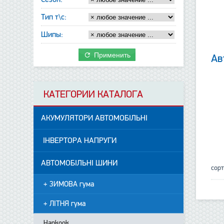
Тип т\с:
Шипы:
Применить
Ав
КАТЕГОРИИ КАТАЛОГА
АКУМУЛЯТОРИ АВТОМОБІЛЬНІ
ІНВЕРТОРА НАПРУГИ
АВТОМОБІЛЬНІ ШИНИ
сор
+ ЗИМОВА гума
+ ЛІТНЯ гума
Hankook