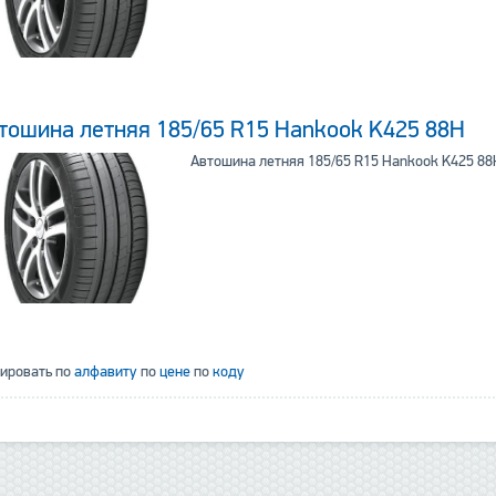
тошина летняя 185/65 R15 Hankook K425 88H
Автошина летняя 185/65 R15 Hankook K425 88
тировать по
алфавиту
по
цене
по
коду