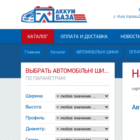
г. Київ (прави
КАТАЛОГ
ОПЛАТА И ДОСТАВКА
НОВОСТ
Главная
Каталог
АВТОМОБІЛЬНІ ШИНИ
ЛІТНЯ
ВЫБРАТЬ АВТОМОБІЛЬНІ ШИНИ
H
ПО ПАРАМЕТРАМ:
сор
Ширина:
Ав
Высота:
Профиль:
Диаметр:
Сезон: