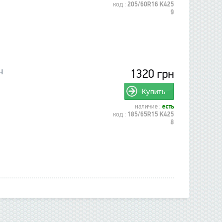
код :
205/60R16 K425
9
1320 грн
H
Купить
наличие :
есть
код :
185/65R15 K425
8