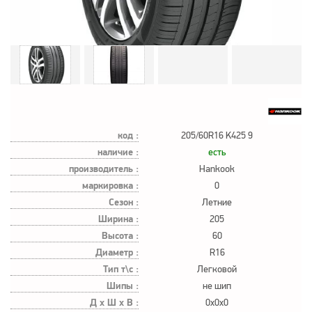
код :
205/60R16 K425 9
наличие :
есть
производитель :
Hankook
маркировка :
0
Сезон :
Летние
Ширина :
205
Высота :
60
Диаметр :
R16
Тип т\с :
Легковой
Шипы :
не шип
Д х Ш х В :
0x0x0