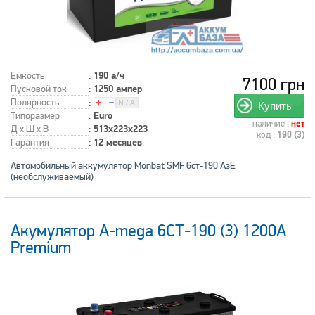
Емкость
:
190 а/ч
7100 грн
Пусковой ток
:
1250 ампер
Полярность
:
Купить
Типоразмер
:
Euro
наличие :
нет
Д x Ш x В
:
513x223x223
код :
190 (3)
Гарантия
:
12 месяцев
Автомобильный аккумулятор Monbat SMF 6ст-190 АзЕ
(необслуживаемый)
Акумулятор A-mega 6СТ-190 (3) 1200А
Premium