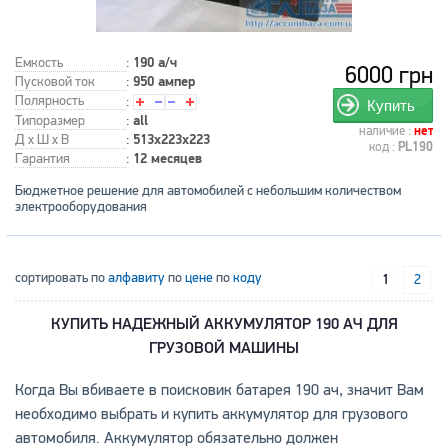
Емкость
:
190 а/ч
6000 грн
Пусковой ток
:
950 ампер
Полярность
:
Купить
Типоразмер
:
all
наличие :
нет
Д x Ш x В
:
513x223x223
код :
PL190
Гарантия
:
12 месяцев
Бюджетное решение для автомобилей с небольшим количеством
электрооборудования
сортировать по
алфавиту
по
цене
по
коду
1
2
КУПИТЬ НАДЕЖНЫЙ АККУМУЛЯТОР 190 АЧ ДЛЯ
ГРУЗОВОЙ МАШИНЫ
Когда Вы вбиваете в поисковик батарея 190 ач, значит Вам
необходимо выбрать и купить аккумулятор для грузового
автомобиля. Аккумулятор обязательно должен