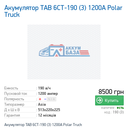
Акумулятор TAB 6СТ-190 (3) 1200А Polar
Truck
Емкость
:
190 а/ч
8500 грн
Пусковой ток
:
1200 ампер
Полярность
:
Купить
Типоразмер
:
Asia
наличие :
есть
Д x Ш x В
:
513x220x225
код :
190 (3)
Гарантия
:
12 місяців
Акумулятор TAB 6СТ-190 (3) 1200А Polar Truck