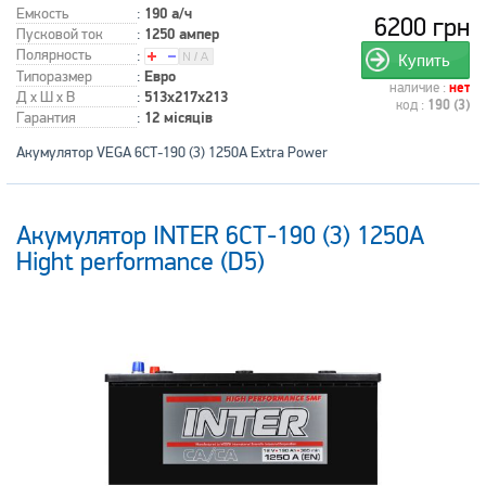
Емкость
:
190 а/ч
6200 грн
Пусковой ток
:
1250 ампер
Полярность
:
Купить
Типоразмер
:
Евро
наличие :
нет
Д x Ш x В
:
513x217x213
код :
190 (3)
Гарантия
:
12 місяців
Акумулятор VEGA 6СТ-190 (3) 1250A Extra Power
Акумулятор INTER 6СТ-190 (3) 1250A
Hight performance (D5)