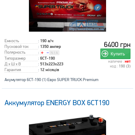
Емкость
:
190 а/ч
6400 грн
Пусковой ток
:
1350 ампер
Полярность
:
Купить
Типоразмер
:
6СТ-190
наличие :
нет
Д x Ш x В
:
513x223x223
код :
190 (3)
Гарантия
:
12 місяців
Акумулятор 6СТ-190 (1) Евро SUPER TRUCK Premium
Аккумулятор ENERGY BOX 6СТ190