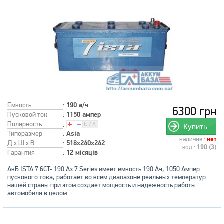
Емкость
:
190 а/ч
6300 грн
Пусковой ток
:
1150 ампер
Полярность
:
Купить
Типоразмер
:
Asia
наличие :
нет
Д x Ш x В
:
518x240x242
код :
190 (3)
Гарантия
:
12 місяців
АкБ ISTA 7 6CT- 190 Аз 7 Series имеет емкость 190 Ач, 1050 Ампер
пускового тока, работает во всем диапазоне реальных температур
нашей страны при этом создает мощность и надежность работы
автомобиля в целом