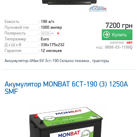
Емкость
:
190 а/ч
7200 грн
Пусковой ток
:
1000 ампер
Полярность
:
Купить
Типоразмер
:
Euro
наличие :
нет
Д x Ш x В
:
336x175x232
код :
0608-03-1100Q
Гарантия
:
12 месяцев
Аккумулятор 4Max 6V 3ст-190 Сельхоз техника , тракторы
Акумулятор MONBAT 6СТ-190 (3) 1250А
SMF