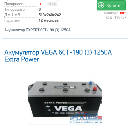
Полярность
:
Купить
Типоразмер
:
0
наличие :
нет
Д x Ш x В
:
513x240x242
код :
190 (3)
Гарантия
:
12 месяцев
Акумулятор EXPERT 6СТ-190 (3) 1250А
Акумулятор VEGA 6СТ-190 (3) 1250A
Extra Power