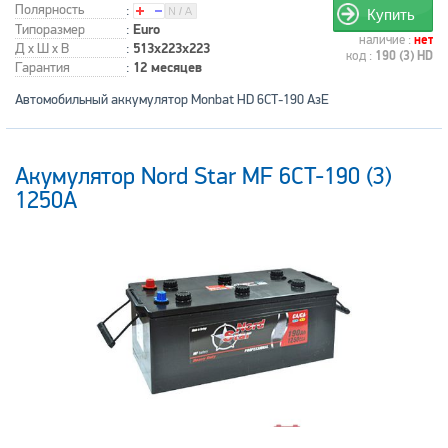
Полярность
:
Купить
Типоразмер
:
Euro
наличие :
нет
Д x Ш x В
:
513x223x223
код :
190 (3) HD
Гарантия
:
12 месяцев
Автомобильный аккумулятор Monbat HD 6СТ-190 АзЕ
Акумулятор Nord Star MF 6CT-190 (3)
1250А