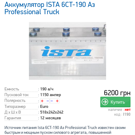
Аккумулятор ISTA 6CT-190 Аз
Professional Truck
Емкость
:
190 а/ч
6200 грн
Пусковой ток
:
1150 ампер
Полярность
:
Купить
Типоразмер
:
Euro
наличие :
нет
Д x Ш x В
:
518x242x242
код :
I190
Гарантия
:
12 месяцев
Источник питания Ista 6CT-190 Аз Professional Truck известен своим
быстрым и мощным пуском силового агрегата, повышенной