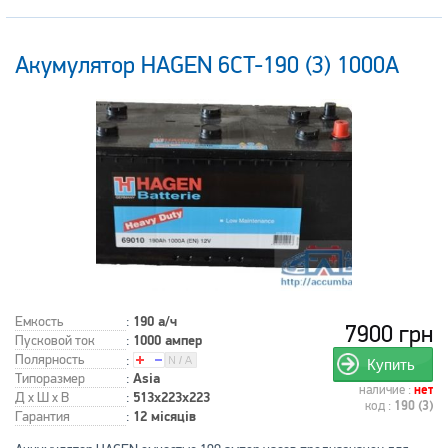
Акумулятор HAGEN 6CT-190 (3) 1000А
Емкость
:
190 а/ч
7900 грн
Пусковой ток
:
1000 ампер
Полярность
:
Купить
Типоразмер
:
Asia
наличие :
нет
Д x Ш x В
:
513x223x223
код :
190 (3)
Гарантия
:
12 місяців