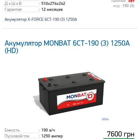
наличие :
нет
Д x Ш x В
:
518x274x242
код :
190 (3)
Гарантия
:
12 месяцев
Акумулятор X-FORCE 6СТ-190 (3) 1250A
Акумулятор MONBAT 6СТ-190 (3) 1250A
(HD)
Емкость
:
190 а/ч
7600 грн
Пусковой ток
:
1250 ампер