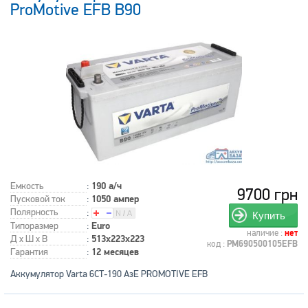
ProMotive EFB B90
Емкость
:
190 а/ч
9700 грн
Пусковой ток
:
1050 ампер
Полярность
:
Купить
Типоразмер
:
Euro
наличие :
нет
Д x Ш x В
:
513x223x223
код :
PM690500105EFB
Гарантия
:
12 месяцев
Аккумулятор Varta 6СТ-190 АзЕ PROMOTIVE EFB