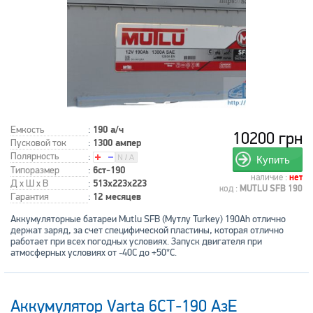
Емкость
:
190 а/ч
10200 грн
Пусковой ток
:
1300 ампер
Полярность
:
Купить
Типоразмер
:
6ст-190
наличие :
нет
Д x Ш x В
:
513x223x223
код :
MUTLU SFB 190
Гарантия
:
12 месяцев
Аккумуляторные батареи Mutlu SFB (Мутлу Turkey) 190Ah отлично
держат заряд, за счет специфической пластины, которая отлично
работает при всех погодных условиях. Запуск двигателя при
атмосферных условиях от -40С до +50*С.
Аккумулятор Varta 6СТ-190 АзЕ