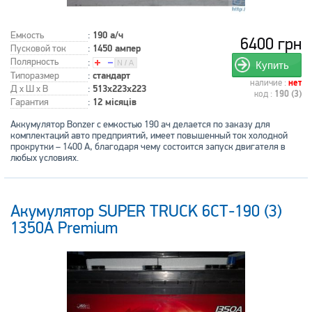
Емкость
:
190 а/ч
6400 грн
Пусковой ток
:
1450 ампер
Полярность
:
Купить
Типоразмер
:
стандарт
наличие :
нет
Д x Ш x В
:
513x223x223
код :
190 (3)
Гарантия
:
12 місяців
Аккумулятор Bonzer с емкостью 190 ач делается по заказу для
комплектаций авто предприятий, имеет повышенный ток холодной
прокрутки – 1400 А, благодаря чему состоится запуск двигателя в
любых условиях.
Акумулятор SUPER TRUCK 6СТ-190 (3)
1350A Premium