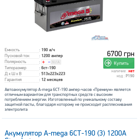
Емкость
:
190 а/ч
6700 грн
Пусковой ток
:
1200 ампер
Полярность
:
Купить
Типоразмер
:
6ст-190
наличие :
нет
Д x Ш x В
:
513x223x223
код :
P190
Гарантия
:
12 месяцев
Автоаккумулятор A-mega 6СТ-190 ампер-часов «Премиум» является
отличным вариантом для транспортных средств с высоким
потреблением энергии. Изготовленный по уникальному составу
защитной пасты, благодаря которому не происходит расплескивания
электролита
Акумулятор A-mega 6СТ-190 (3) 1200А