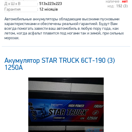
наличие :
нет
Д x Ш x В
:
513x223x223
код :
192 (3)
Гарантия
:
12 місяців
Автомобильные аккумуляторы обладающие высокими пусковыми
характеристиками и обеспечены реальной гарантией. Будут Вам
всегда помогать завести ваш автомобиль в любую пору года, как
летом, когда асфальт плавится под ногами так и зимой, при сильных
морозах.
Акумулятор STAR TRUCK 6СТ-190 (3)
1250A