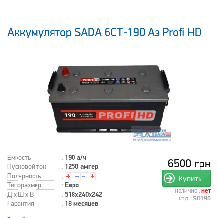
Аккумулятор SADA 6СТ-190 Аз Profi HD
Емкость
:
190 а/ч
6500 грн
Пусковой ток
:
1250 ампер
Полярность
:
Купить
Типоразмер
:
Евро
наличие :
нет
Д x Ш x В
:
518x240x242
код :
SD190
Гарантия
:
18 месяцев