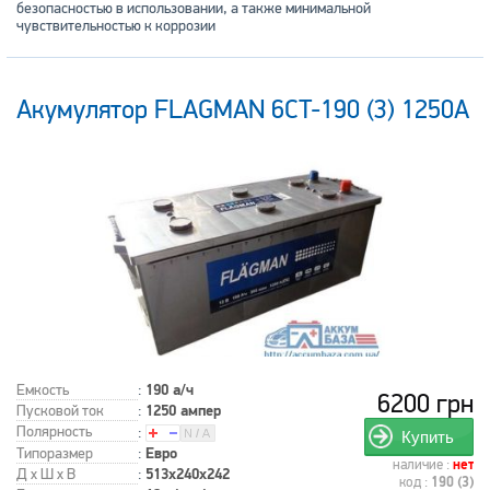
безопасностью в использовании, а также минимальной
чувствительностью к коррозии
Акумулятор FLAGMAN 6CT-190 (3) 1250А
Емкость
:
190 а/ч
6200 грн
Пусковой ток
:
1250 ампер
Полярность
:
Купить
Типоразмер
:
Евро
наличие :
нет
Д x Ш x В
:
513x240x242
код :
190 (3)