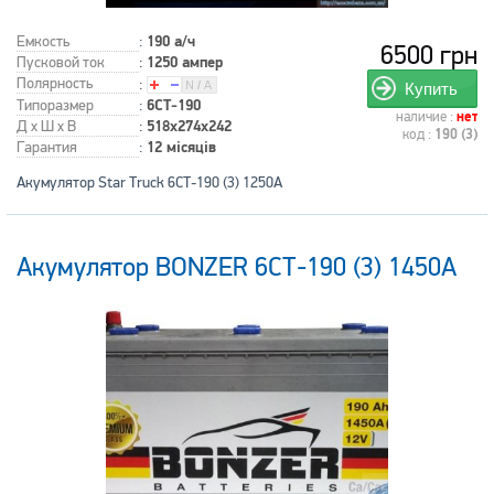
Емкость
:
190 а/ч
6500 грн
Пусковой ток
:
1250 ампер
Полярность
:
Купить
Типоразмер
:
6СТ-190
наличие :
нет
Д x Ш x В
:
518x274x242
код :
190 (3)
Гарантия
:
12 місяців
Акумулятор Star Truck 6СТ-190 (3) 1250A
Акумулятор BONZER 6СТ-190 (3) 1450А