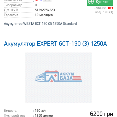
Полярность
:
Купить
Типоразмер
:
0
наличие :
нет
Д x Ш x В
:
513x275x223
код :
190 (3)
Гарантия
:
12 месяцев
Акумулятор WESTA 6СТ-190 (3) 1250A Standard
Акумулятор EXPERT 6СТ-190 (3) 1250А
Емкость
:
190 а/ч
6200 грн
Пусковой ток
:
1250 ампер