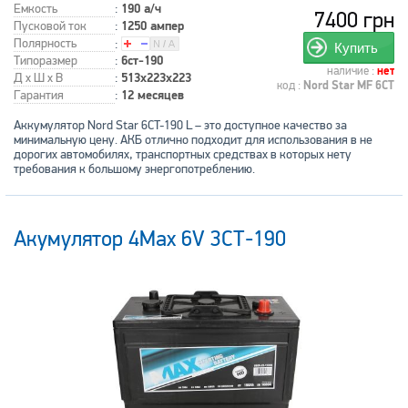
Емкость
:
190 а/ч
7400 грн
Пусковой ток
:
1250 ампер
Полярность
:
Купить
Типоразмер
:
6ст-190
наличие :
нет
Д x Ш x В
:
513x223x223
код :
Nord Star MF 6CT
Гарантия
:
12 месяцев
Аккумулятор Nord Star 6CT-190 L – это доступное качество за
минимальную цену. АКБ отлично подходит для использования в не
дорогих автомобилях, транспортных средствах в которых нету
требования к большому энергопотреблению.
Акумулятор 4Max 6V 3СТ-190