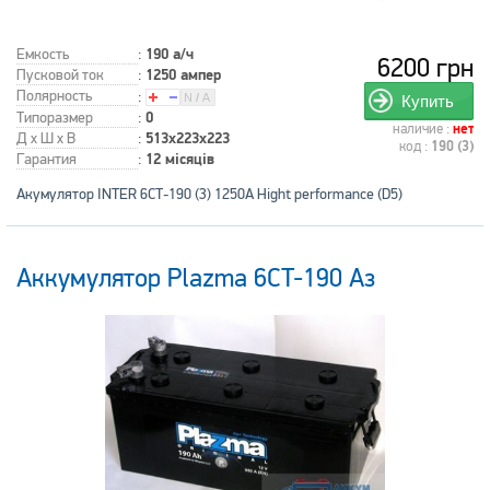
Емкость
:
190 а/ч
6200 грн
Пусковой ток
:
1250 ампер
Полярность
:
Купить
Типоразмер
:
0
наличие :
нет
Д x Ш x В
:
513x223x223
код :
190 (3)
Гарантия
:
12 місяців
Акумулятор INTER 6СТ-190 (3) 1250A Hight performance (D5)
Аккумулятор Plazma 6CT-190 Аз