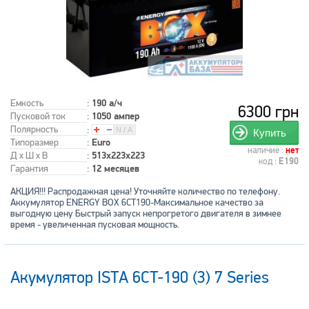
Емкость
:
190 а/ч
6300 грн
Пусковой ток
:
1050 ампер
Полярность
:
Купить
Типоразмер
:
Euro
наличие :
нет
Д x Ш x В
:
513x223x223
код :
E190
Гарантия
:
12 месяцев
АКЦИЯ!!! Распродажная цена! Уточняйте количество по телефону.
Аккумулятор ENERGY BOX 6СТ190-Максимальное качество за
выгодную цену Быстрый запуск непрогретого двигателя в зимнее
время - увеличенная пусковая мощность.
Акумулятор ISTA 6CT-190 (3) 7 Series