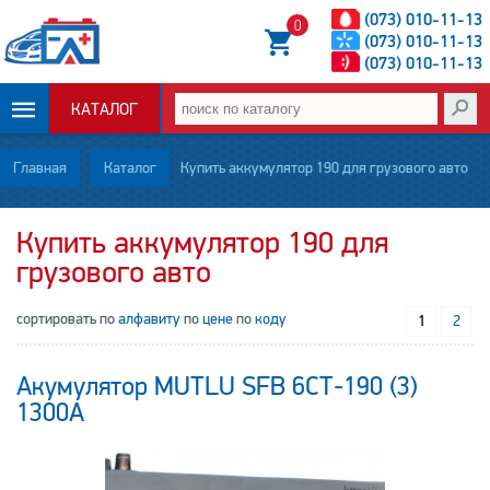
(073) 010-11-13
0
(073) 010-11-13
(073) 010-11-13
КАТАЛОГ
ОПЛАТА И
Главная
Каталог
Купить аккумулятор 190 для грузового авто
ДОСТАВКА
Купить аккумулятор 190 для
грузового авто
НОВОСТИ
сортировать по
алфавиту
по
цене
по
коду
СТАТЬИ
1
2
О НАС
Акумулятор MUTLU SFB 6СТ-190 (3)
1300А
КОНТАКТЫ