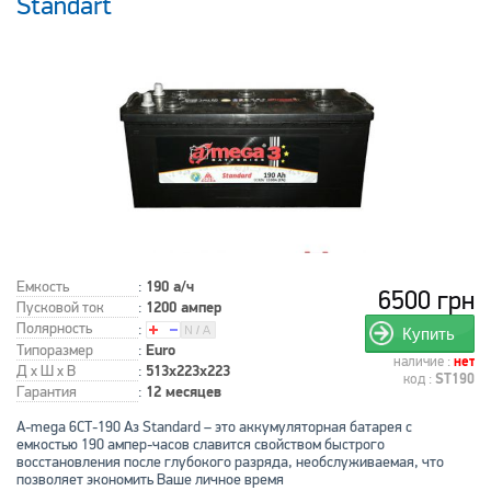
Standart
Емкость
:
190 а/ч
6500 грн
Пусковой ток
:
1200 ампер
Полярность
:
Купить
Типоразмер
:
Euro
наличие :
нет
Д x Ш x В
:
513x223x223
код :
ST190
Гарантия
:
12 месяцев
A-mega 6СТ-190 Аз Standard – это аккумуляторная батарея с
емкостью 190 ампер-часов славится свойством быстрого
восстановления после глубокого разряда, необслуживаемая, что
позволяет экономить Ваше личное время