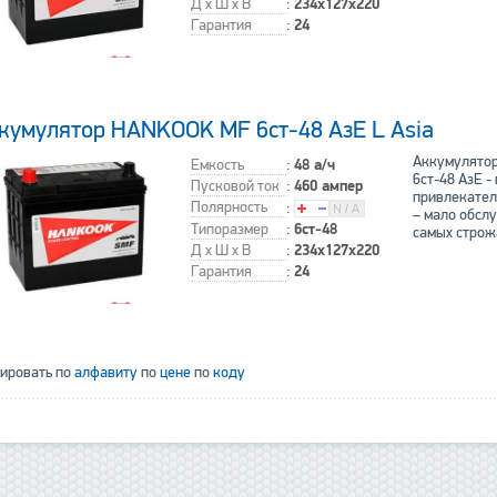
Д x Ш x В
:
234x127x220
Гарантия
:
24
кумулятор HANKOOK MF 6ст-48 АзЕ L Asia
Аккумулято
Емкость
:
48 а/ч
6ст-48 АзЕ -
Пусковой ток
:
460 ампер
привлекате
Полярность
:
– мало обсл
Типоразмер
:
6ст-48
самых строж
Д x Ш x В
:
234x127x220
Гарантия
:
24
тировать по
алфавиту
по
цене
по
коду