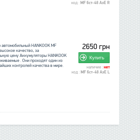
код :
MF 6ст-48 АзЕ R
2650 грн
р автомобильный HANKOOK MF
 высокое качество, за
льную цену Аккумуляторы HANKOOK
Купить
уживаемые . Они проходят один из
айших контролей качества в мире.
наличие :
нет
код :
MF 6ст-48 АзЕ L