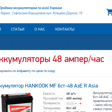
Продажа аккумуляторов по всей Украине
й берег) , Софіївська Борщагівка вул. Кільцева Дорога, 15
И
СТАТЬИ
О НАС
КОНТАКТЫ
ккумуляторы 48 ампер/час
тировать по
алфавиту
по
цене
по
коду
кумулятор HANKOOK MF 6ст-48 АзЕ R Asia
Аккумулято
Емкость
:
48 а/ч
6ст-48 АзЕ -
Пусковой ток
:
460 ампер
привлекате
Полярность
:
– мало обсл
Типоразмер
:
6ст-48
самых строж