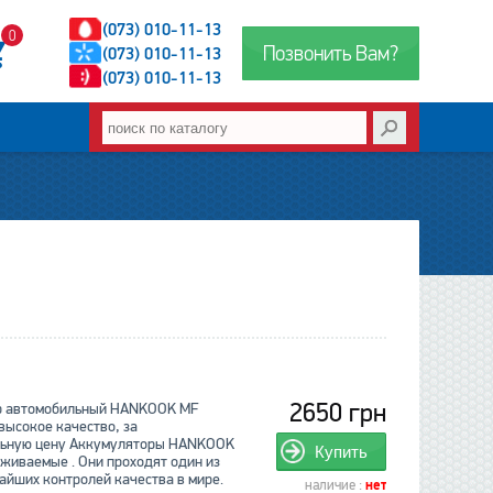
(073) 010-11-13
0
Позвонить Вам?
(073) 010-11-13
(073) 010-11-13
2650 грн
р автомобильный HANKOOK MF
 высокое качество, за
льную цену Аккумуляторы HANKOOK
Купить
уживаемые . Они проходят один из
айших контролей качества в мире.
наличие :
нет