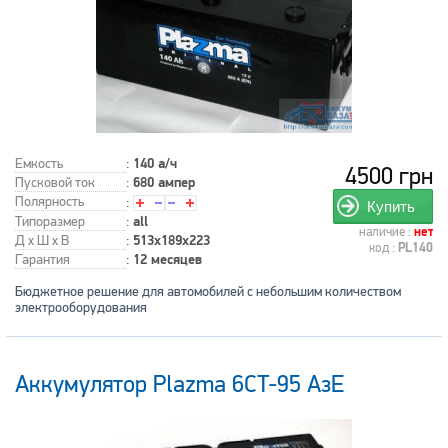
Емкость
:
140 а/ч
4500 грн
Пусковой ток
:
680 ампер
Полярность
:
Купить
Типоразмер
:
all
наличие :
нет
Д x Ш x В
:
513x189x223
код :
PL140
Гарантия
:
12 месяцев
Бюджетное решение для автомобилей с небольшим количеством
электрооборудования
Аккумулятор Plazma 6CT-95 АзЕ