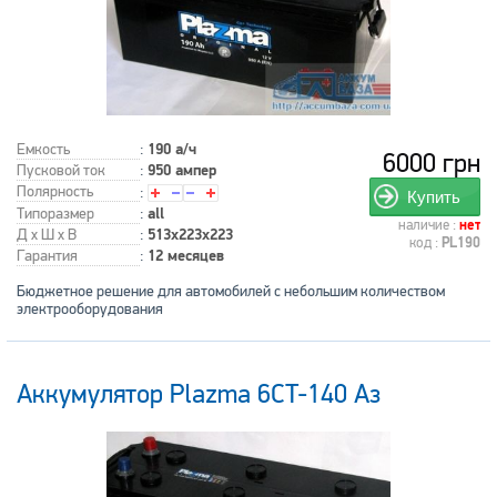
Емкость
:
190 а/ч
6000 грн
Пусковой ток
:
950 ампер
Полярность
:
Купить
Типоразмер
:
all
наличие :
нет
Д x Ш x В
:
513x223x223
код :
PL190
Гарантия
:
12 месяцев
Бюджетное решение для автомобилей с небольшим количеством
электрооборудования
Аккумулятор Plazma 6CT-140 Аз