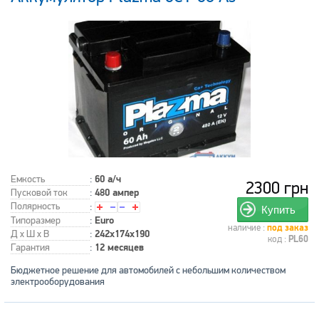
Емкость
:
60 а/ч
2300 грн
Пусковой ток
:
480 ампер
Полярность
:
Купить
Типоразмер
:
Euro
наличие :
под заказ
Д x Ш x В
:
242x174x190
код :
PL60
Гарантия
:
12 месяцев
Бюджетное решение для автомобилей с небольшим количеством
электрооборудования