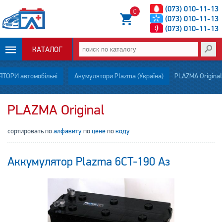
(073) 010-11-13
0
(073) 010-11-13
(073) 010-11-13
КАТАЛОГ
ОПЛАТА И
ТОРИ автомобільні
Акумулятори Plazma (Україна)
PLAZMA Original
ДОСТАВКА
PLAZMA Original
НОВОСТИ
сортировать по
алфавиту
по
цене
по
коду
СТАТЬИ
Аккумулятор Plazma 6CT-190 Аз
О НАС
КОНТАКТЫ