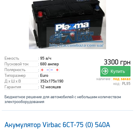
Емкость
:
95 а/ч
3300 грн
Пусковой ток
:
680 ампер
Полярность
:
Купить
Типоразмер
:
Euro
наличие :
под заказ
Д x Ш x В
:
352x175x190
код :
PL95
Гарантия
:
12 месяцев
Бюджетное решение для автомобилей с небольшим количеством
электрооборудования
Акумулятор Virbac 6CT-75 (0) 540A