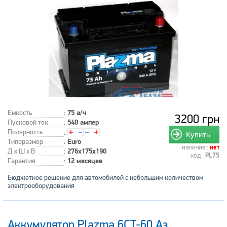
Емкость
:
75 а/ч
3200 грн
Пусковой ток
:
540 ампер
Полярность
:
Купить
Типоразмер
:
Euro
наличие :
нет
Д x Ш x В
:
276x175x190
код :
PL75
Гарантия
:
12 месяцев
Бюджетное решение для автомобилей с небольшим количеством
электрооборудования
Аккумулятор Plazma 6CT-60 Аз