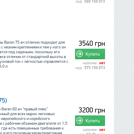
код :
580 150 073
3540 грн
ы Baren 75 ач отлично подходит для
с низким креплением и тем у кого он
ется под сиденьем, поскольку его
Купить
м в отличии от стандартной высоты в
усковой ток с легкостью справляется с
наличие :
нет
,0 л.
код :
575 150 073
75)
3200 грн
 Baren 60 ач "правый плюс"
нный для всех марок легковых
 европейского и корейского
Купить
а с рабочим объемом двигателя от 1,5
, где есть повешенные требования к
наличие :
нет
у и его пусковым характеристикам.