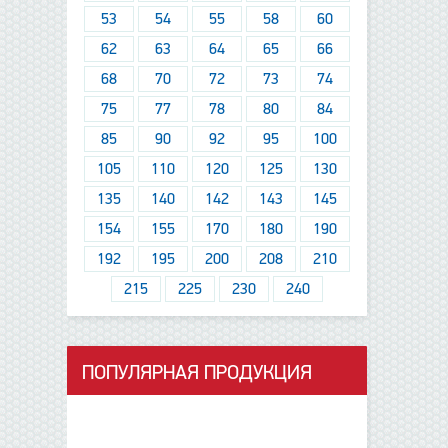
53
54
55
58
60
62
63
64
65
66
68
70
72
73
74
75
77
78
80
84
85
90
92
95
100
105
110
120
125
130
135
140
142
143
145
154
155
170
180
190
192
195
200
208
210
215
225
230
240
ПОПУЛЯРНАЯ ПРОДУКЦИЯ
данные отсутствуют