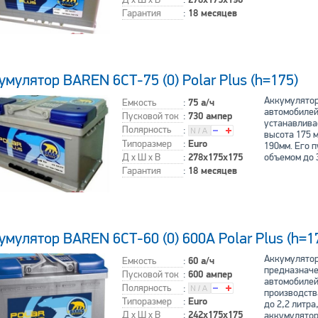
Гарантия
:
18 месяцев
умулятор BAREN 6СТ-75 (0) Polar Plus (h=175)
Аккумулятор
Емкость
:
75 а/ч
автомобилей 
Пусковой ток
:
730 ампер
устанавлива
Полярность
:
высота 175 м
Типоразмер
:
Euro
190мм. Его п
Д x Ш x В
:
278x175x175
объемом до 3
Гарантия
:
18 месяцев
умулятор BAREN 6СТ-60 (0) 600A Polar Plus (h=1
Аккумулятор
Емкость
:
60 а/ч
предназначе
Пусковой ток
:
600 ампер
автомобилей
Полярность
:
производств
Типоразмер
:
Euro
до 2,2 литра
Д x Ш x В
:
242x175x175
аккумулятор