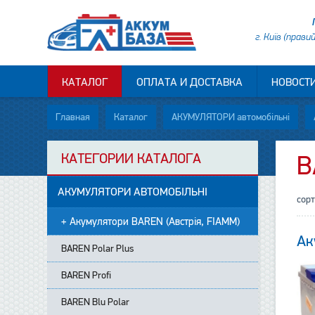
г. Київ (прави
КАТАЛОГ
ОПЛАТА И ДОСТАВКА
НОВОСТ
Главная
Каталог
АКУМУЛЯТОРИ автомобільні
КАТЕГОРИИ КАТАЛОГА
B
АКУМУЛЯТОРИ АВТОМОБІЛЬНІ
сор
+ Акумулятори BAREN (Австрія, FIAMM)
Ак
BAREN Polar Plus
BAREN Profi
BAREN Blu Polar