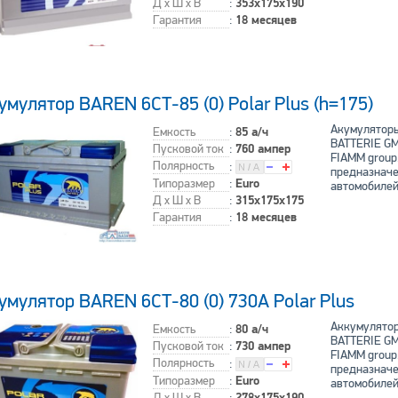
Д x Ш x В
:
353x175x190
Гарантия
:
18 месяцев
умулятор BAREN 6СТ-85 (0) Polar Plus (h=175)
Акумуляторы
Емкость
:
85 а/ч
BATTERIE GM
Пусковой ток
:
760 ампер
FIAMM group.
Полярность
:
предназначе
Типоразмер
:
Euro
автомобилей
Д x Ш x В
:
315x175x175
Гарантия
:
18 месяцев
умулятор BAREN 6СТ-80 (0) 730A Polar Plus
Аккумулятор
Емкость
:
80 а/ч
BATTERIE GM
Пусковой ток
:
730 ампер
FIAMM group.
Полярность
:
предназначе
Типоразмер
:
Euro
автомобилей
Д x Ш x В
:
278x175x190