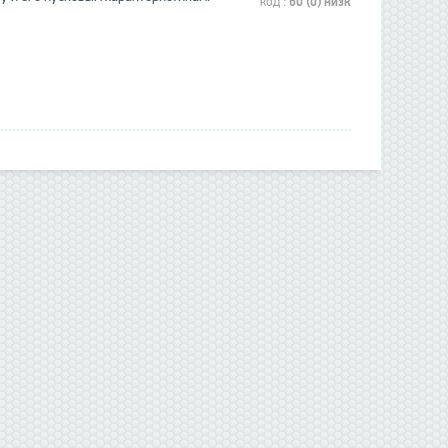
код :
60 (0) низк