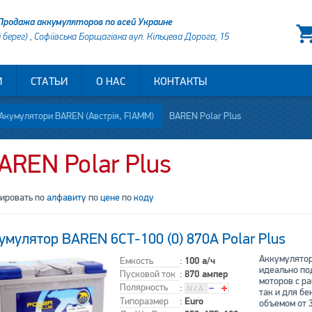
Продажа аккумуляторов по всей Украине
й берег) , Софіївська Борщагівка вул. Кільцева Дорога, 15
И
СТАТЬИ
О НАС
КОНТАКТЫ
Акумулятори BAREN (Австрія, FIAMM)
BAREN Polar Plus
AREN Polar Plus
тировать по
алфавиту
по
цене
по
коду
умулятор BAREN 6СТ-100 (0) 870А Polar Plus
Аккумулятор 
Емкость
:
100 а/ч
идеально по
Пусковой ток
:
870 ампер
моторов с ра
Полярность
:
так и для б
Типоразмер
:
Euro
объемом от 3