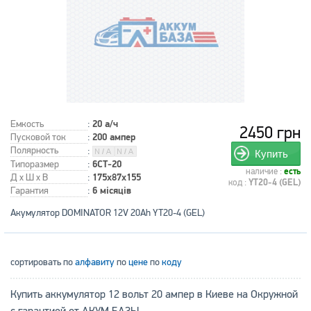
Емкость
:
20 а/ч
2450 грн
Пусковой ток
:
200 ампер
Полярность
:
Купить
Типоразмер
:
6СТ-20
наличие :
есть
Д x Ш x В
:
175x87x155
код :
YT20-4 (GEL)
Гарантия
:
6 місяців
Акумулятор DOMINATOR 12V 20Ah YT20-4 (GEL)
сортировать по
алфавиту
по
цене
по
коду
Купить аккумулятор 12 вольт 20 ампер в Киеве на Окружной