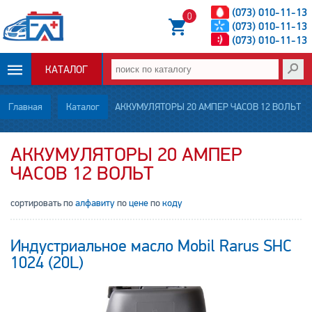
(073) 010-11-13
0
(073) 010-11-13
(073) 010-11-13
КАТАЛОГ
ОПЛАТА И
Главная
Каталог
АККУМУЛЯТОРЫ 20 АМПЕР ЧАСОВ 12 ВОЛЬТ
ДОСТАВКА
АККУМУЛЯТОРЫ 20 АМПЕР
ЧАСОВ 12 ВОЛЬТ
НОВОСТИ
сортировать по
алфавиту
по
цене
по
коду
СТАТЬИ
О НАС
Индустриальное масло Mobil Rarus SHC
1024 (20L)
КОНТАКТЫ