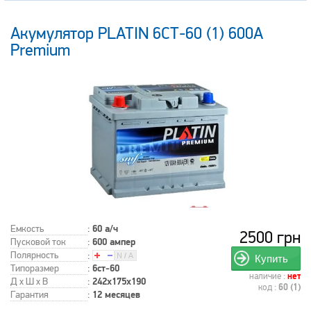
Акумулятор PLATIN 6СТ-60 (1) 600А
Premium
Емкость
:
60 а/ч
2500 грн
Пусковой ток
:
600 ампер
Полярность
:
Купить
Типоразмер
:
6ст-60
наличие :
нет
Д x Ш x В
:
242x175x190
код :
60 (1)
Гарантия
:
12 месяцев