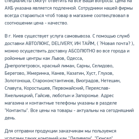
специалисты смогут ответить на все Ваши вопросы. Цена на
АКБ указана является подленной. Сотрудники нашей фирмы
всегда стараються чтоб товар в магазине соотвецтвовал в
соотношении цена - качество.
В г. Киев существует услуга самовывоза. С помощью служб
доставки АВТОЛЮКС, DELIVERY, ИН ТАЙМ, ( ?Новая почта? ),
можно осуществить доставку АБСОЛЮТНО во все города и
ройонные центры как Львов, Одесса,
Днепропетровск, красный лиман, Сарны, Селидово,
Берегово, Жмеринка, Канев, Казатин, Хуст, Глухов,
Золотоноша, Староконстантинов, Виоградов, Нетешин,
Славута, Коростышев, Первомайский, Переяслав-
Хмельницкий, Гайсив, люботын и Запорожье. Адрес
магазина и контактные телефоны указаны в разделе
"Контакты". Все цены на товары - актуальны на сегодняшний
день.
Для отправки продукции заказчикам мы пользуемся
услугами таких компаний как "Деливери", "Гюнсел",