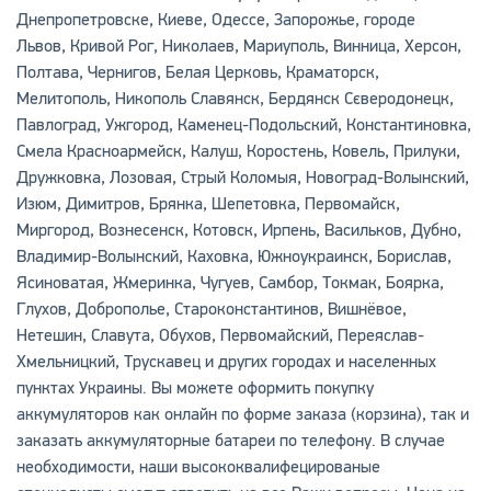
Днепропетровске, Киеве, Одессе, Запорожье, городе
Львов, Кривой Рог, Николаев, Мариуполь, Винница, Херсон,
Полтава, Чернигов, Белая Церковь, Краматорск,
Мелитополь, Никополь Славянск, Бердянск Сєверодонецк,
Павлоград, Ужгород, Каменец-Подольский, Константиновка,
Смела Красноармейск, Калуш, Коростень, Ковель, Прилуки,
Дружковка, Лозовая, Стрый Коломыя, Новоград-Волынский,
Изюм, Димитров, Брянка, Шепетовка, Первомайск,
Миргород, Вознесенск, Котовск, Ирпень, Васильков, Дубно,
Владимир-Волынский, Каховка, Южноукраинск, Борислав,
Ясиноватая, Жмеринка, Чугуев, Самбор, Токмак, Боярка,
Глухов, Доброполье, Староконстантинов, Вишнёвое,
Нетешин, Славута, Обухов, Первомайский, Переяслав-
Хмельницкий, Трускавец и других городах и населенных
пунктах Украины. Вы можете оформить покупку
аккумуляторов как онлайн по форме заказа (корзина), так и
заказать аккумуляторные батареи по телефону. В случае
необходимости, наши высококвалифецированые