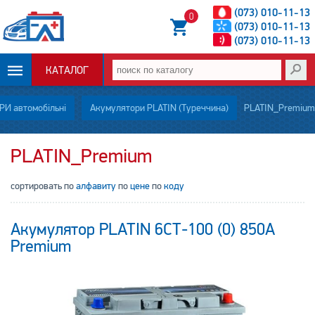
(073) 010-11-13
0
(073) 010-11-13
(073) 010-11-13
КАТАЛОГ
ОПЛАТА И
И автомобільні
Акумулятори PLATIN (Туреччина)
PLATIN_Premium
ДОСТАВКА
PLATIN_Premium
НОВОСТИ
сортировать по
алфавиту
по
цене
по
коду
СТАТЬИ
Акумулятор PLATIN 6СТ-100 (0) 850A
О НАС
Premium
КОНТАКТЫ