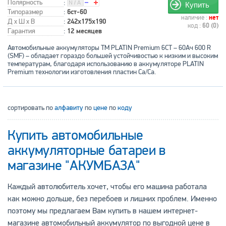
Полярность
:
Купить
Типоразмер
:
6ст-60
наличие :
нет
Д x Ш x В
:
242x175x190
код :
60 (0)
Гарантия
:
12 месяцев
Автомобильные аккумуляторы ТМ PLATIN Premium 6СТ – 60Ач 600 R
(SMF) – обладает гораздо большей устойчивостью к низким и высоким
температурам, благодаря использованию в аккумуляторе PLATIN
Premium технологии изготовления пластин Ca/Ca.
сортировать по
алфавиту
по
цене
по
коду
Купить автомобильные
аккумуляторные батареи в
магазине "АКУМБАЗА"
Каждый автолюбитель хочет, чтобы его машина работала
как можно дольше, без перебоев и лишних проблем. Именно
поэтому мы предлагаем Вам купить в нашем интернет-
магазине автомобильный аккумулятор по выгодной цене в