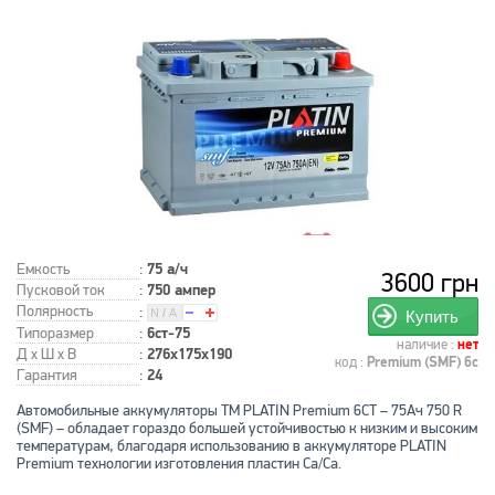
Емкость
:
75 а/ч
3600 грн
Пусковой ток
:
750 ампер
Полярность
:
Купить
Типоразмер
:
6ст-75
наличие :
нет
Д x Ш x В
:
276x175x190
код :
Premium (SMF) 6с
Гарантия
:
24
Автомобильные аккумуляторы ТМ PLATIN Premium 6СТ – 75Ач 750 R
(SMF) – обладает гораздо большей устойчивостью к низким и высоким
температурам, благодаря использованию в аккумуляторе PLATIN
Premium технологии изготовления пластин Ca/Ca.