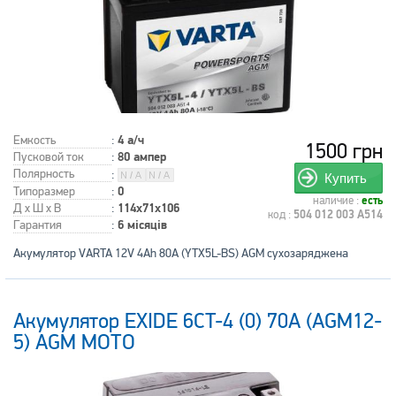
Емкость
:
4 а/ч
1500 грн
Пусковой ток
:
80 ампер
Полярность
:
Купить
Типоразмер
:
0
наличие :
есть
Д x Ш x В
:
114x71x106
код :
504 012 003 A514
Гарантия
:
6 місяців
Акумулятор VARTA 12V 4Ah 80A (YTX5L-BS) AGM сухозаряджена
Акумулятор EXIDE 6CT-4 (0) 70A (AGM12-
5) AGM МОТО