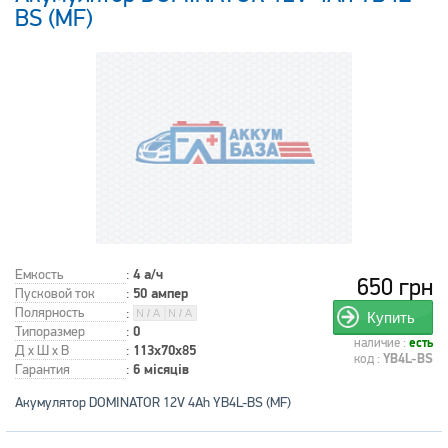
BS (MF)
Емкость
:
4 а/ч
650 грн
Пусковой ток
:
50 ампер
Полярность
:
Купить
Типоразмер
:
0
наличие :
есть
Д x Ш x В
:
113x70x85
код :
YB4L-BS
Гарантия
:
6 місяців
Акумулятор DOMINATOR 12V 4Ah YB4L-BS (MF)