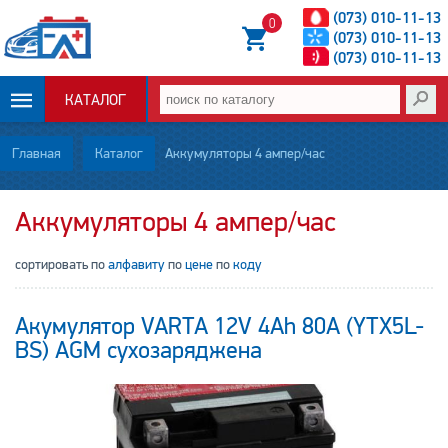
(073) 010-11-13
0
(073) 010-11-13
(073) 010-11-13
КАТАЛОГ
ОПЛАТА И
Главная
Каталог
Аккумуляторы 4 ампер/час
ДОСТАВКА
Аккумуляторы 4 ампер/час
НОВОСТИ
сортировать по
алфавиту
по
цене
по
коду
СТАТЬИ
Акумулятор VARTA 12V 4Ah 80A (YTX5L-
О НАС
BS) AGM сухозаряджена
КОНТАКТЫ