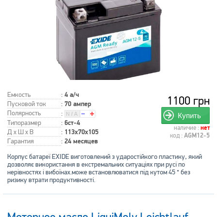
Емкость
:
4 а/ч
1100 грн
Пусковой ток
:
70 ампер
Полярность
:
Купить
Типоразмер
:
6ст-4
наличие :
нет
Д x Ш x В
:
113x70x105
код :
AGM12-5
Гарантия
:
24 месяцев
Корпус батареї EXIDE виготовлений з ударостійкого пластику, який
дозволяє використання в екстремальних ситуаціях при русі по
нерівностях і вибоїнах.може встановлюватися під кутом 45 ° без
ризику втрати продуктивності.