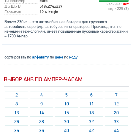
Типоразмер
:
Euro
наличие :
нет
Д x Ш x В
:
518x274x237
код :
225 (3)
Гарантия
:
12 місяців
Bonzer 230 ач – это автомобильная батарея для грузового
автомобиля, евро фур, автобусов и генераторов. Производятся по
немецким технологиям, имеет повышенные пусковые характеристики
– 1700 Ампер.
сортировать по
алфавиту
по
цене
по
коду
ВЫБОР АКБ ПО АМПЕР-ЧАСАМ
2
4
5
6
7
8
9
10
11
12
13
14
15
18
20
26
28
30
32
33
35
36
40
42
44