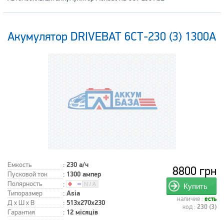
Акумулятор DRIVEBAT 6СТ-230 (3) 1300A
Емкость
:
230 а/ч
8800 грн
Пусковой ток
:
1300 ампер
Полярность
:
Купить
Типоразмер
:
Asia
наличие :
есть
Д x Ш x В
:
513x270x230
код :
230 (3)
Гарантия
:
12 місяців