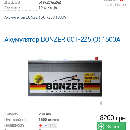
наличие :
нет
Д x Ш x В
:
518x274x242
код :
230 (3)
Гарантия
:
12 місяців
Акумулятор BONZER 6СТ-230 1500A
Акумулятор BONZER 6СТ-225 (3) 1500А
Емкость
:
230 а/ч
8200 грн
Пусковой ток
:
1500 ампер
Полярность
:
Купить