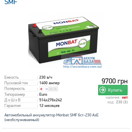
SMF
Емкость
:
230 а/ч
9700 грн
Пусковой ток
:
1400 ампер
Полярность
:
Купить
Типоразмер
:
Euro
наличие :
нет
Д x Ш x В
:
514x276x242
код :
230 (3)
Гарантия
:
12 месяцев
Автомобильный аккумулятор Monbat SMF 6ст-230 АзЕ
(необслуживаемый)