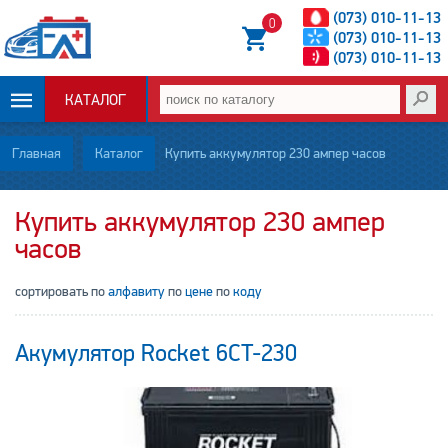
(073) 010-11-13
0
(073) 010-11-13
(073) 010-11-13
КАТАЛОГ
ОПЛАТА И
Главная
Каталог
Купить аккумулятор 230 ампер часов
ДОСТАВКА
Купить аккумулятор 230 ампер
часов
НОВОСТИ
сортировать по
алфавиту
по
цене
по
коду
СТАТЬИ
О НАС
Акумулятор Rocket 6CT-230
КОНТАКТЫ