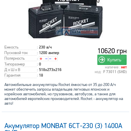
Емкость
:
230 а/ч
10620 грн
Пусковой ток
:
1200 ампер
Полярность
:
Купить
Типоразмер
:
0
наличие :
нет
Д x Ш x В
:
518x273x216
код :
F 73011 (SHD)
Гарантия
:
18
Автомобильные аккумуляторы Rocket ёмкостью от 35 до 200 А/ч
может обеспечить запросы владельцев легковых японских и
корейских автомобилей, но грузовиков, автобусов, а также для
автомобилей европейских производителей. Rocket - аккумулятор на
авто!
Акумулятор MONBAT 6СТ-230 (3) 1400А