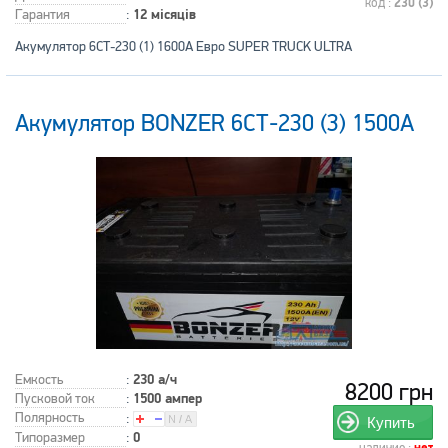
код :
230 (3)
Гарантия
:
12 місяців
Акумулятор 6СТ-230 (1) 1600A Евро SUPER TRUCK ULTRA
Акумулятор BONZER 6СТ-230 (3) 1500A
Емкость
:
230 а/ч
8200 грн
Пусковой ток
:
1500 ампер
Полярность
:
Купить
Типоразмер
:
0