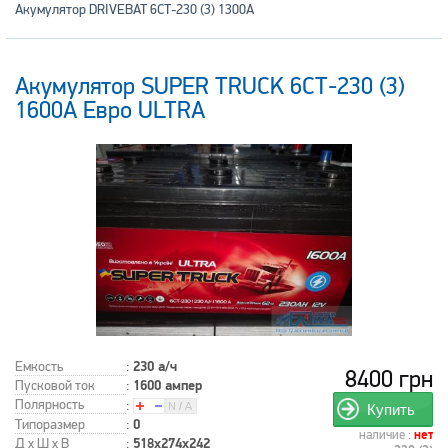
Акумулятор DRIVEBAT 6СТ-230 (3) 1300A
Акумулятор SUPER TRUCK 6СТ-230 (3)
1600A Евро ULTRA
Емкость
:
230 а/ч
8400 грн
Пусковой ток
:
1600 ампер
Полярность
:
Купить
Типоразмер
:
0
наличие :
нет
Д x Ш x В
:
518x274x242