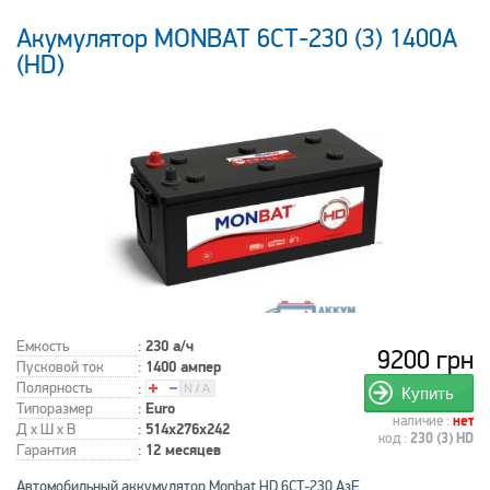
Акумулятор MONBAT 6СТ-230 (3) 1400A
(HD)
Емкость
:
230 а/ч
9200 грн
Пусковой ток
:
1400 ампер
Полярность
:
Купить
Типоразмер
:
Euro
наличие :
нет
Д x Ш x В
:
514x276x242
код :
230 (3) HD
Гарантия
:
12 месяцев
Автомобильный аккумулятор Monbat HD 6СТ-230 АзЕ