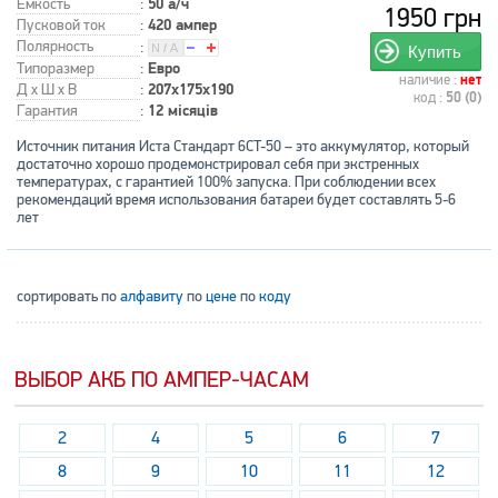
Емкость
:
50 а/ч
1950 грн
Пусковой ток
:
420 ампер
Полярность
:
Купить
Типоразмер
:
Евро
наличие :
нет
Д x Ш x В
:
207x175x190
код :
50 (0)
Гарантия
:
12 місяців
Источник питания Иста Стандарт 6CT-50 – это аккумулятор, который
достаточно хорошо продемонстрировал себя при экстренных
температурах, с гарантией 100% запуска. При соблюдении всех
рекомендаций время использования батареи будет составлять 5-6
лет
сортировать по
алфавиту
по
цене
по
коду
ВЫБОР АКБ ПО АМПЕР-ЧАСАМ
2
4
5
6
7
8
9
10
11
12