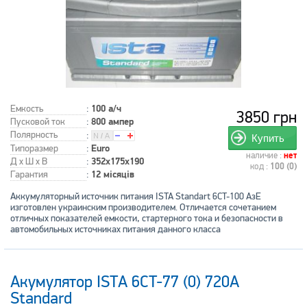
Емкость
:
100 а/ч
3850 грн
Пусковой ток
:
800 ампер
Полярность
:
Купить
Типоразмер
:
Euro
наличие :
нет
Д x Ш x В
:
352x175x190
код :
100 (0)
Гарантия
:
12 місяців
Аккумуляторный источник питания ISTA Standart 6CT-100 АзЕ
изготовлен украинским производителем. Отличается сочетанием
отличных показателей емкости, стартерного тока и безопасности в
автомобильных источниках питания данного класса
Акумулятор ISTA 6CT-77 (0) 720А
Standard