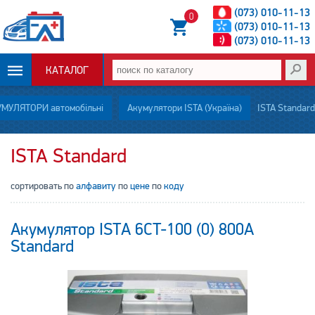
(073) 010-11-13
0
(073) 010-11-13
(073) 010-11-13
КАТАЛОГ
ОПЛАТА И
МУЛЯТОРИ автомобільні
Акумулятори ISTA (Україна)
ISTA Standard
ДОСТАВКА
ISTA Standard
НОВОСТИ
сортировать по
алфавиту
по
цене
по
коду
СТАТЬИ
Акумулятор ISTA 6CT-100 (0) 800А
О НАС
Standard
КОНТАКТЫ