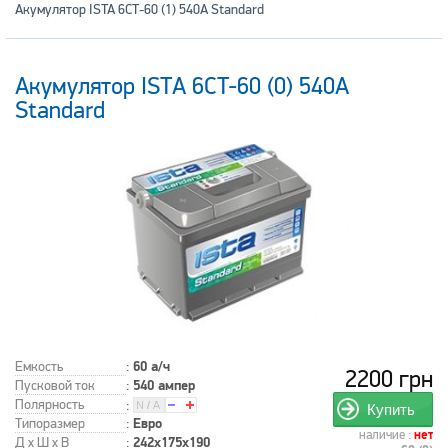
Акумулятор ISTA 6СТ-60 (1) 540А Standard
Акумулятор ISTA 6CT-60 (0) 540А
Standard
Емкость
:
60 а/ч
2200 грн
Пусковой ток
:
540 ампер
Полярность
:
Купить
Типоразмер
:
Евро
наличие :
нет
Д x Ш x В
:
242x175x190