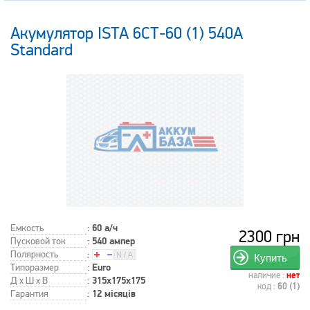
Акумулятор ISTA 6СТ-60 (1) 540А
Standard
Емкость
:
60 а/ч
2300 грн
Пусковой ток
:
540 ампер
Полярность
:
Купить
Типоразмер
:
Euro
наличие :
нет
Д x Ш x В
:
315x175x175
код :
60 (1)
Гарантия
:
12 місяців