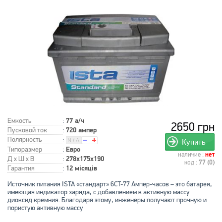
Емкость
:
77 а/ч
2650 грн
Пусковой ток
:
720 ампер
Полярность
:
Купить
Типоразмер
:
Евро
наличие :
нет
Д x Ш x В
:
278x175x190
код :
77 (0)
Гарантия
:
12 місяців
Источник питания ISTA «стандарт» 6CT-77 Ампер-часов – это батарея,
имеющая индикатор заряда, с добавлением в активную массу
диоксид кремния. Благодаря этому, инженеры получают прочную и
пористую активную массу