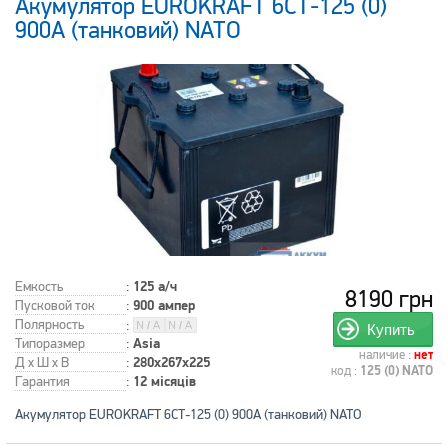
Акумулятор EUROKRAFT 6СТ-125 (0)
900А (танковий) NATO
Емкость
:
125 а/ч
8190 грн
Пусковой ток
:
900 ампер
Полярность
:
Купить
Типоразмер
:
Asia
наличие :
нет
Д x Ш x В
:
280x267x225
код :
125 (0) NATO
Гарантия
:
12 місяців
Акумулятор EUROKRAFT 6СТ-125 (0) 900А (танковий) NATO