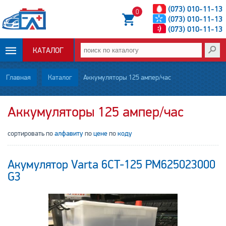
(073) 010-11-13
0
(073) 010-11-13
(073) 010-11-13
КАТАЛОГ
ОПЛАТА И
Главная
Каталог
Аккумуляторы 125 ампер/час
ДОСТАВКА
Аккумуляторы 125 ампер/час
НОВОСТИ
сортировать по
алфавиту
по
цене
по
коду
СТАТЬИ
Акумулятор Varta 6CT-125 PM625023000
О НАС
G3
КОНТАКТЫ