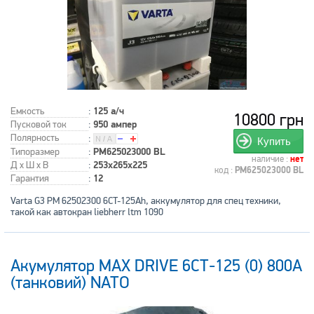
Емкость
:
125 а/ч
10800 грн
Пусковой ток
:
950 ампер
Полярность
:
Купить
Типоразмер
:
PM625023000 BL
наличие :
нет
Д x Ш x В
:
253x265x225
код :
PM625023000 BL
Гарантия
:
12
Varta G3 PM 62502300 6CT-125Ah, аккумулятор для спец техники,
такой как автокран liebherr ltm 1090
Акумулятор MAX DRIVE 6СТ-125 (0) 800А
(танковий) NATO