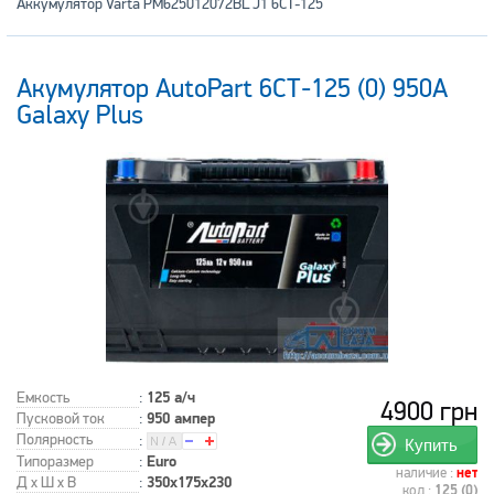
Аккумулятор Varta PM625012072BL J1 6СТ-125
Акумулятор AutoPart 6СТ-125 (0) 950А
Galaxy Plus
Емкость
:
125 а/ч
4900 грн
Пусковой ток
:
950 ампер
Полярность
:
Купить
Типоразмер
:
Euro
наличие :
нет
Д x Ш x В
:
350x175x230
код :
125 (0)