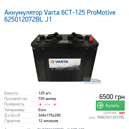
Аккумулятор Varta 6СТ-125 ProMotive
625012072BL J1
Емкость
:
125 а/ч
6500 грн
Пусковой ток
:
720 ампер
Полярность
:
Купить
Типоразмер
:
Euro
наличие :
нет
Д x Ш x В
:
349x175x290
код :
PM625012072BL
Гарантия
:
12 месяцев