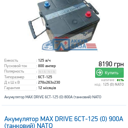
Емкость
:
125 а/ч
8190 грн
Пусковой ток
:
800 ампер
Полярность
:
Купить
Типоразмер
:
6СТ-125
наличие :
есть
Д x Ш x В
:
278x263x230
код :
125 (0) NATO
Гарантия
:
12 місяців
Акумулятор MAX DRIVE 6СТ-125 (0) 800А (танковий) NATO
Акумулятор MAX DRIVE 6СТ-125 (0) 900А
(танковий) NATO