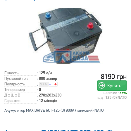
Емкость
:
125 а/ч
8190 грн
Пусковой ток
:
800 ампер
Полярность
:
Купить
Типоразмер
:
0
наличие :
есть
Д x Ш x В
:
278x263x230
код :
125 (0) NATO
Гарантия
:
12 місяців
Акумулятор MAX DRIVE 6СТ-125 (0) 900А (танковий) NATO