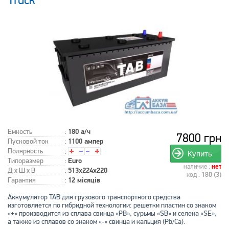
Truck
Емкость
:
180 а/ч
7800 грн
Пусковой ток
:
1100 ампер
Полярность
:
Купить
Типоразмер
:
Euro
наличие :
нет
Д x Ш x В
:
513x224x220
код :
180 (3)
Гарантия
:
12 місяців
Аккумулятор TAB для грузового транспортного средства
изготовляется по гибридной технологии: решетки пластин со знаком
«+» производится из сплава свинца «РВ», сурьмы «SB» и селена «SE»,
а также из сплавов со знаком «-» свинца и кальция (Pb/Ca).