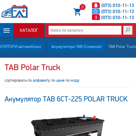
(073) 010-11-13
0
(073) 010-11-13
(073) 010-11-13
КАТАЛОГ
ОПЛАТА И
УЛЯТОРИ автомобільні
Акумулятори TAB (Словенія)
TAB Polar Truck
ДОСТАВКА
TAB Polar Truck
НОВОСТИ
сортировать по
алфавиту
по
цене
по
коду
СТАТЬИ
Акумулятор TAB 6СТ-225 POLAR TRUCK
О НАС
КОНТАКТЫ