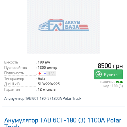
Емкость
:
190 а/ч
8500 грн
Пусковой ток
:
1200 ампер
Полярность
:
Купить
Типоразмер
:
Asia
наличие :
есть
Д x Ш x В
:
513x220x225
код :
190 (3)
Гарантия
:
12 місяців
Акумулятор TAB 6СТ-190 (3) 1200А Polar Truck
Акумулятор TAB 6СТ-180 (3) 1100А Polar