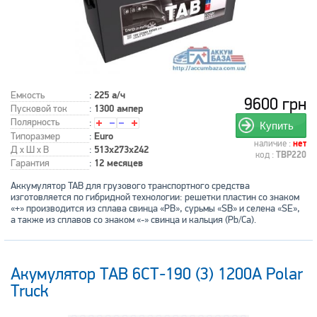
Емкость
:
225 а/ч
9600 грн
Пусковой ток
:
1300 ампер
Полярность
:
Купить
Типоразмер
:
Euro
наличие :
нет
Д x Ш x В
:
513x273x242
код :
TBP220
Гарантия
:
12 месяцев
Аккумулятор TAB для грузового транспортного средства
изготовляется по гибридной технологии: решетки пластин со знаком
«+» производится из сплава свинца «РВ», сурьмы «SB» и селена «SE»,
а также из сплавов со знаком «-» свинца и кальция (Pb/Ca).
Акумулятор TAB 6СТ-190 (3) 1200А Polar
Truck