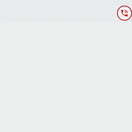
«Аккумуляторная База» © 2012 – 2022
г. Киев
(правый берег) ,
ул. Кольцевая дорога, 15
режим работы: пн-сб с 9-00 до 19-00 воскресенье выходной