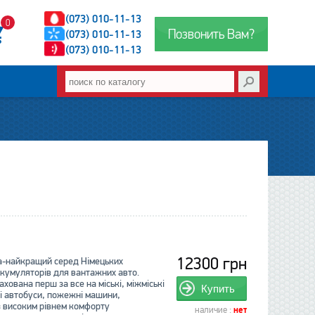
(073) 010-11-13
0
Позвонить Вам?
(073) 010-11-13
(073) 010-11-13
12300 грн
-найкращий серед Німецьких
акумуляторів для вантажних авто.
хована перш за все на міські, міжміські
Купить
і автобуси, пожежні машини,
з високим рівнем комфорту
наличие :
нет