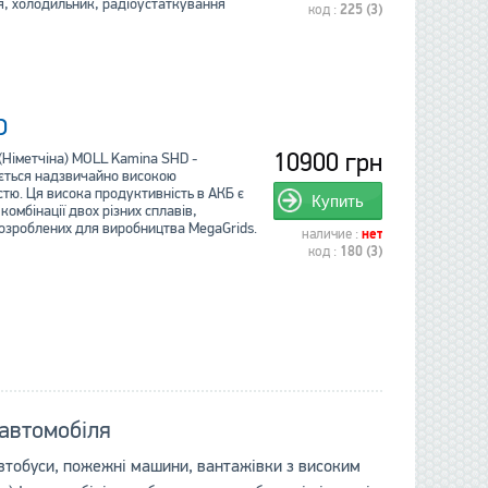
я, холодильник, радіоустаткування
код :
225 (3)
D
10900 грн
(Німетчіна) MOLL Kamina SHD -
ється надзвичайно високою
тю. Ця висока продуктивність в АКБ є
Купить
комбінації двох різних сплавів,
розроблених для виробництва MegaGrids.
наличие :
нет
код :
180 (3)
 автомобіля
 автобуси, пожежні машини, вантажівки з високим