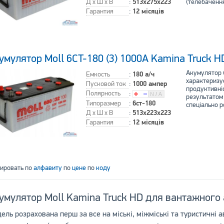
Д x Ш x В
:
513x275x223
(телебаченн
Гарантия
:
12 місяців
умулятор Moll 6CT-180 (3) 1000А Kamina Truck H
Акумулятор 
Емкость
:
180 а/ч
характеризу
Пусковой ток
:
1000 ампер
продуктивніс
Полярность
:
результатом 
Типоразмер
:
6ст-180
спеціально 
Д x Ш x В
:
513x223x223
Гарантия
:
12 місяців
тировать по
алфавиту
по
цене
по
коду
умулятор Moll Kamina Truck HD для вантажного
ель розрахована перш за все на міські, міжміські та туристичні