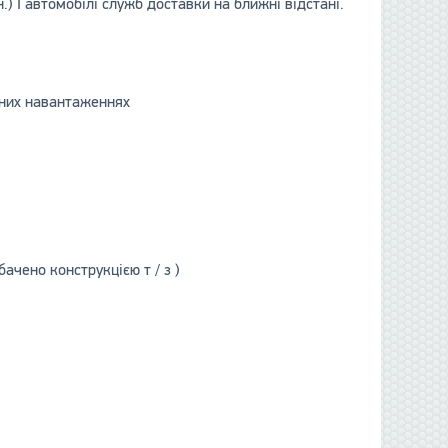
) І автомобілі служб доставки на ближні відстані.
ьних навантаженнях
ачено конструкцією т / з )