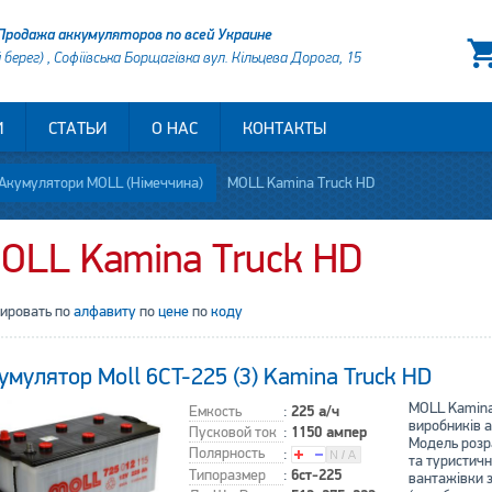
Продажа аккумуляторов по всей Украине
й берег) , Софіївська Борщагівка вул. Кільцева Дорога, 15
И
СТАТЬИ
О НАС
КОНТАКТЫ
Акумулятори MOLL (Німеччина)
MOLL Kamina Truck HD
OLL Kamina Truck HD
тировать по
алфавиту
по
цене
по
коду
умулятор Moll 6CT-225 (3) Kamina Truck HD
MOLL Kamina
Емкость
:
225 а/ч
виробників 
Пусковой ток
:
1150 ампер
Модель розра
Полярность
:
та туристичн
Типоразмер
:
6ст-225
вантажівки 