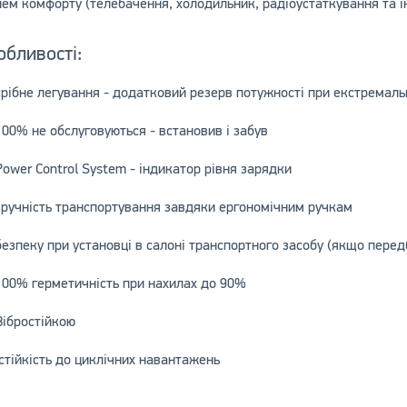
нем комфорту (телебачення, холодильник, радіоустаткування та ін.
обливості:
срібне легування - додатковий резерв потужності при екстремал
100% не обслуговуються - встановив і забув
Power Control System - індикатор рівня зарядки
зручність транспортування завдяки ергономічним ручкам
безпеку при установці в салоні транспортного засобу (якщо передб
100% герметичність при нахилах до 90%
Вібростійкою
стійкість до циклічних навантажень