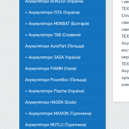
Акумулятори BONZER (Україна)
і н
ТЕХ
+ Акумулятори ISTA (Україна)
Спл
сам
+ Акумулятори MONBAT (Болгарія)
сам
+ Акумулятори TAB (Словенія)
ТЕХ
Аку
Акумулятори AutoPart (Польща)
екс
нер
+ Акумулятори SADA Україна)
ТЕХ
Акумулятори FIAMM (Італія)
Аку
зуп
Акумулятори PowerBox (Польща)
еле
+ Акумулятори Plazma (Україна)
Акумулятори HAGEN (Exide)
+ Акумулятори MAXION (Туреччина)
Акумулятори MUTLU (Туреччина)