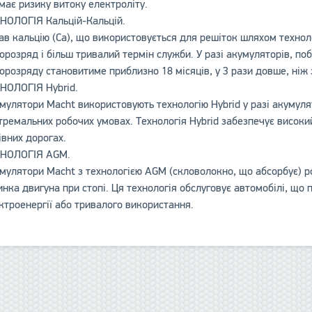
емає ризику витоку електроліту.
НОЛОГІЯ Кальцій-Кальцій.
ав кальцію (Ca), що використовується для решіток шляхом технол
орозряд і більш тривалий термін служби. У разі акумуляторів, поб
орозряду становитиме приблизно 18 місяців, у 3 рази довше, ніж з
НОЛОГІЯ Hybrid.
мулятори Macht використовують технологію Hybrid у разі акумуля
тремальних робочих умовах. Технологія Hybrid забезпечує високи
івних дорогах.
НОЛОГІЯ AGM.
мулятори Macht з технологією AGM (скловолокно, що абсорбує) ро
инка двигуна при стопі. Ця технологія обслуговує автомобілі, щ
ктроенергії або тривалого використання.