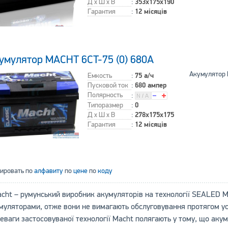
Д x Ш x В
:
353x175x190
Гарантия
:
12 місяців
умулятор MACHT 6CT-75 (0) 680A
Акумулятор 
Емкость
:
75 а/ч
Пусковой ток
:
680 ампер
Полярность
:
Типоразмер
:
0
Д x Ш x В
:
278x175x175
Гарантия
:
12 місяців
тировать по
алфавиту
по
цене
по
коду
cht – румунський виробник акумуляторів на технології SEALED
муляторами, отже вони не вимагають обслуговування протягом ус
еваги застосовуваної технології Macht полягають у тому, що аку