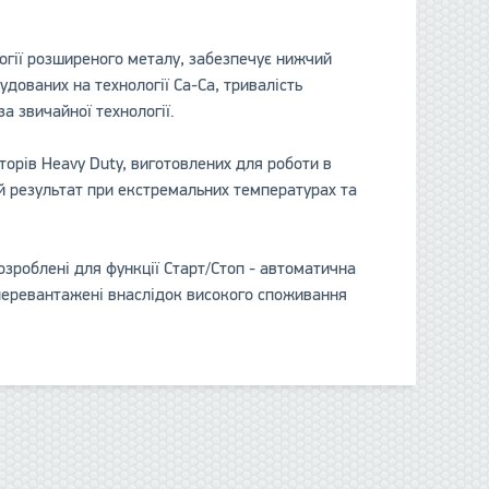
огії розширеного металу, забезпечує нижчий
удованих на технології Ca-Ca, тривалість
а звичайної технології.
торів Heavy Duty, виготовлених для роботи в
й результат при екстремальних температурах та
зроблені для функції Старт/Стоп - автоматична
о перевантажені внаслідок високого споживання