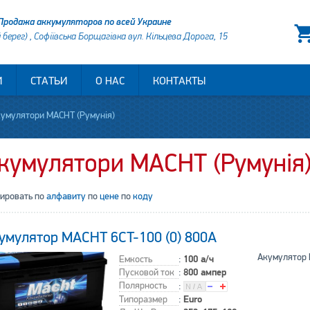
Продажа аккумуляторов по всей Украине
й берег) , Софіївська Борщагівка вул. Кільцева Дорога, 15
И
СТАТЬИ
О НАС
КОНТАКТЫ
умулятори MACHT (Румунія)
кумулятори MACHT (Румунія
тировать по
алфавиту
по
цене
по
коду
умулятор MACHT 6CT-100 (0) 800A
Акумулятор 
Емкость
:
100 а/ч
Пусковой ток
:
800 ампер
Полярность
:
Типоразмер
:
Euro