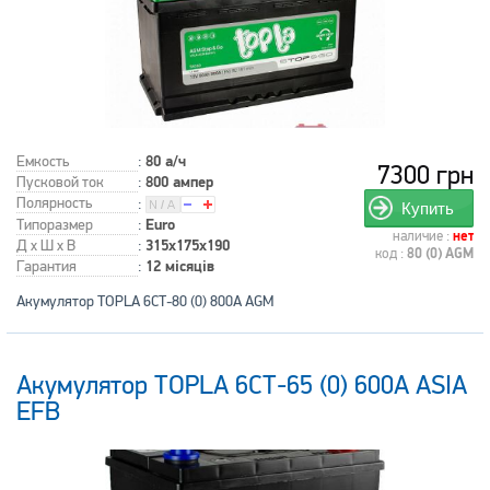
Емкость
:
80 а/ч
7300 грн
Пусковой ток
:
800 ампер
Полярность
:
Купить
Типоразмер
:
Euro
наличие :
нет
Д x Ш x В
:
315x175x190
код :
80 (0) AGM
Гарантия
:
12 місяців
Акумулятор TOPLA 6СТ-80 (0) 800А AGM
Акумулятор TOPLA 6СТ-65 (0) 600А ASIA
EFB