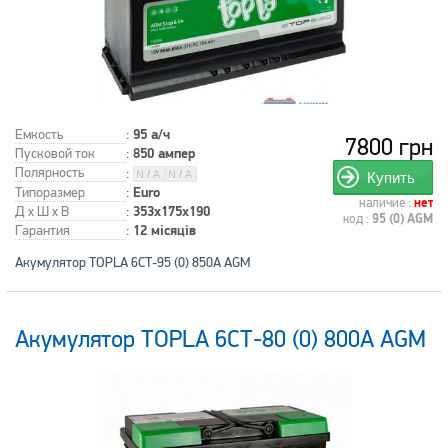
Емкость
:
95 а/ч
7800 грн
Пусковой ток
:
850 ампер
Полярность
:
Купить
Типоразмер
:
Euro
наличие :
нет
Д x Ш x В
:
353x175x190
код :
95 (0) AGM
Гарантия
:
12 місяців
Акумулятор TOPLA 6СТ-95 (0) 850А AGM
Акумулятор TOPLA 6СТ-80 (0) 800А AGM