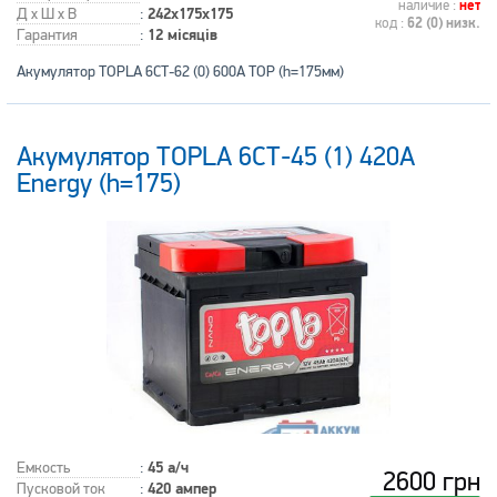
наличие :
нет
Д x Ш x В
:
242x175x175
код :
62 (0) низк.
Гарантия
:
12 місяців
Акумулятор TOPLA 6СТ-62 (0) 600А TOP (h=175мм)
Акумулятор TOPLA 6СТ-45 (1) 420А
Energy (h=175)
Емкость
:
45 а/ч
2600 грн
Пусковой ток
:
420 ампер