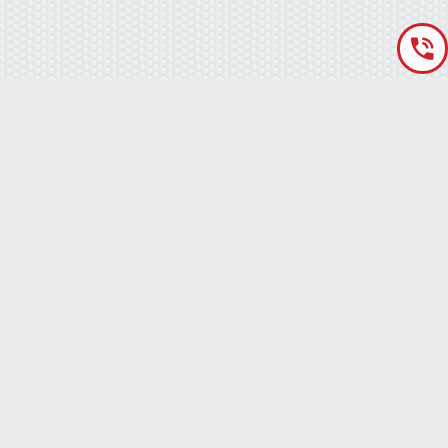
«Аккумуляторная База» © 2012 – 2022
г. Киев
(правый берег) ,
ул. Кольцевая дорога, 15
режим работы: пн-сб с 9-00 до 19-00 воскресенье выходной