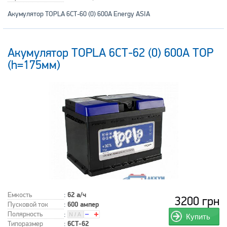
Акумулятор TOPLA 6СТ-60 (0) 600А Energy ASIA
Акумулятор TOPLA 6СТ-62 (0) 600А TOP
(h=175мм)
Емкость
:
62 а/ч
3200 грн
Пусковой ток
:
600 ампер
Полярность
:
Купить
Типоразмер
:
6СТ-62