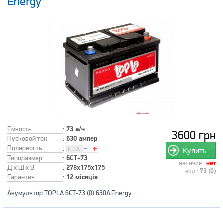
Energy
Емкость
:
73 а/ч
3600 грн
Пусковой ток
:
630 ампер
Полярность
:
Купить
Типоразмер
:
6СТ-73
наличие :
нет
Д x Ш x В
:
278x175x175
код :
73 (0)
Гарантия
:
12 місяців
Акумулятор TOPLA 6СТ-73 (0) 630А Energy