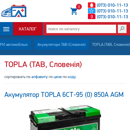
(073) 010-11-13
0
(073) 010-11-13
(073) 010-11-13
КАТАЛОГ
ОПЛАТА И
И автомобільні
Акумулятори TAB (Словенія)
TOPLA (TAB, Словенія)
ДОСТАВКА
TOPLA (TAB, Словенія)
НОВОСТИ
сортировать по
алфавиту
по
цене
по
коду
СТАТЬИ
Акумулятор TOPLA 6СТ-95 (0) 850А AGM
О НАС
КОНТАКТЫ