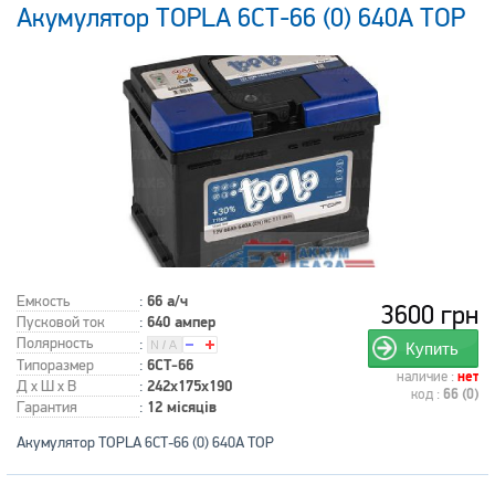
Акумулятор TOPLA 6СТ-66 (0) 640А TOP
Емкость
:
66 а/ч
3600 грн
Пусковой ток
:
640 ампер
Полярность
:
Купить
Типоразмер
:
6СТ-66
наличие :
нет
Д x Ш x В
:
242x175x190
код :
66 (0)
Гарантия
:
12 місяців
Акумулятор TOPLA 6СТ-66 (0) 640А TOP