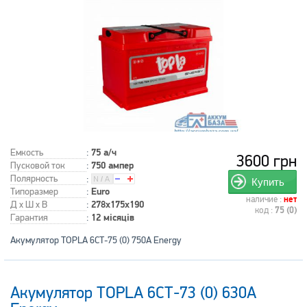
Емкость
:
75 а/ч
3600 грн
Пусковой ток
:
750 ампер
Полярность
:
Купить
Типоразмер
:
Euro
наличие :
нет
Д x Ш x В
:
278x175x190
код :
75 (0)
Гарантия
:
12 місяців
Акумулятор TOPLA 6СТ-75 (0) 750А Energy
Акумулятор TOPLA 6СТ-73 (0) 630А