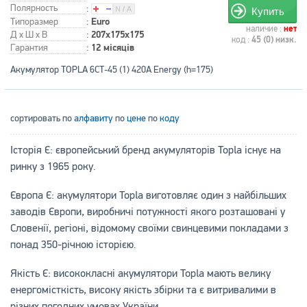
Полярность
:
Купить
Типоразмер
:
Euro
наличие :
нет
Д x Ш x В
:
207x175x175
код :
45 (0) низк.
Гарантия
:
12 місяців
Акумулятор TOPLA 6СТ-45 (1) 420А Energy (h=175)
сортировать по
алфавиту
по
цене
по
коду
Історія Є: європейський бренд акумуляторів Topla існує на
ринку з 1965 року.
Європа Є: акумулятори Topla виготовляє один з найбільших
заводів Європи, виробничі потужності якого розташовані у
Словенії, регіоні, відомому своїми свинцевими покладами з
понад 350-річною історією.
Якість Є: висококласні акумулятори Topla мають велику
енергомісткість, високу якість збірки та є витривалими в
різних погодних умовах України.