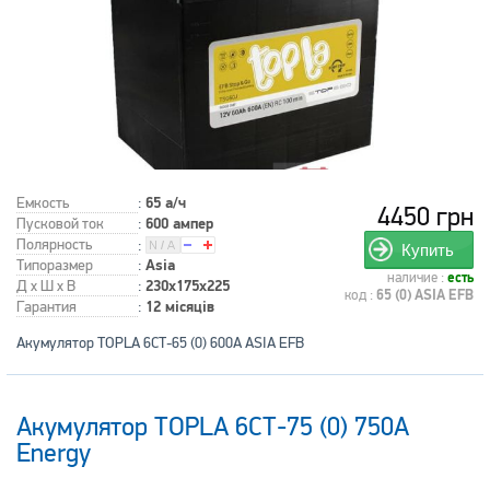
Емкость
:
65 а/ч
4450 грн
Пусковой ток
:
600 ампер
Полярность
:
Купить
Типоразмер
:
Asia
наличие :
есть
Д x Ш x В
:
230x175x225
код :
65 (0) ASIA EFB
Гарантия
:
12 місяців
Акумулятор TOPLA 6СТ-65 (0) 600А ASIA EFB
Акумулятор TOPLA 6СТ-75 (0) 750А
Energy