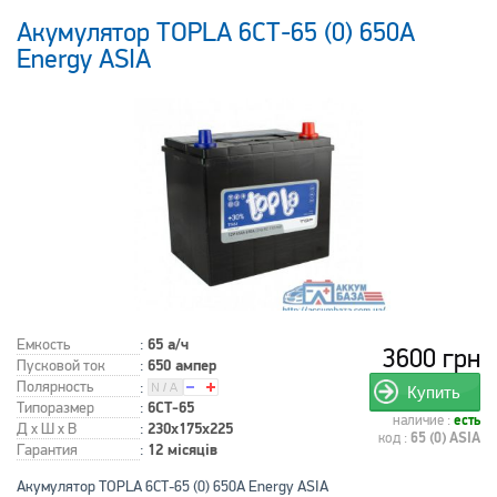
Акумулятор TOPLA 6СТ-65 (0) 650А
Energy ASIA
Емкость
:
65 а/ч
3600 грн
Пусковой ток
:
650 ампер
Полярность
:
Купить
Типоразмер
:
6СТ-65
наличие :
есть
Д x Ш x В
:
230x175x225
код :
65 (0) ASIA
Гарантия
:
12 місяців
Акумулятор TOPLA 6СТ-65 (0) 650А Energy ASIA