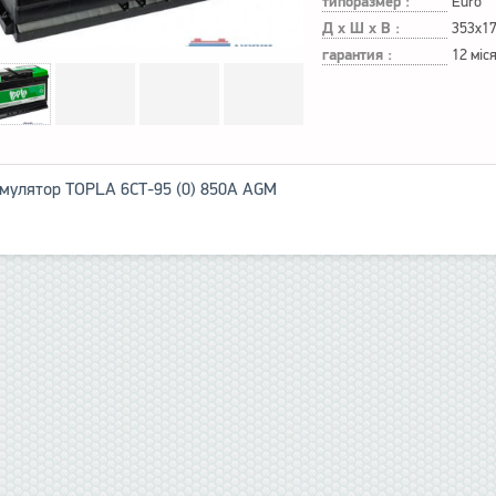
типоразмер :
Euro
Д х Ш х В :
353x1
гарантия :
12 міс
мулятор TOPLA 6СТ-95 (0) 850А AGM