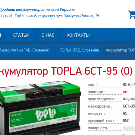
Продажа аккумуляторов по всей Украине
й берег) , Софіївська Борщагівка вул. Кільцева Дорога, 15
И
СТАТЬИ
О НАС
КОНТАКТЫ
Акумулятори TAB (Словенія)
TOPLA (TAB, Словенія)
Акумулятор TOPLA 6СТ
кумулятор TOPLA 6СТ-95 (0
код :
95 (0)
наличие :
нет
производитель :
Акуму
маркировка :
6СТ-95
емкость :
95
пусковой ток :
850
полярность :