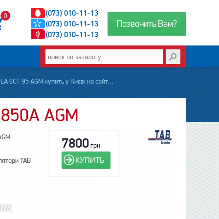
(073) 010-11-13
0
Позвонить Вам?
(073) 010-11-13
(073) 010-11-13
-95 AGM купить у Києві на сайті accumbaza.com.ua
) 850А AGM
 AGM
7800
грн
КУПИТЬ
лятори TAB