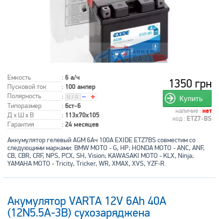
Емкость
:
6 а/ч
1350 грн
Пусковой ток
:
100 ампер
Полярность
:
Купить
Типоразмер
:
6ст-6
наличие :
нет
Д x Ш x В
:
113x70x105
код :
ETZ7-BS
Гарантия
:
24 месяцев
Аккумулятор гелевый AGM 6Ач 100A EXIDE ETZ7BS совместим со
следующими марками: BMW MOTO - G, HP; HONDA MOTO - ANC, ANF,
CB, CBR, CRF, NPS, PCX, SH, Vision; KAWASAKI MOTO - KLX, Ninja;
YAMAHA MOTO - Tricity, Tricker, WR, XMAX, XVS, YZF-R.
Акумулятор VARTA 12V 6Ah 40A
(12N5.5A-3B) сухозаряджена