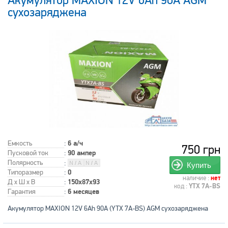
Акумулятор MAXION 12V 6Ah 90A AGM
сухозаряджена
Емкость
:
6 а/ч
750 грн
Пусковой ток
:
90 ампер
Полярность
:
Купить
Типоразмер
:
0
наличие :
нет
Д x Ш x В
:
150x87x93
код :
YTX 7A-BS
Гарантия
:
6 месяцев
Акумулятор MAXION 12V 6Ah 90A (YTX 7A-BS) AGM сухозаряджена