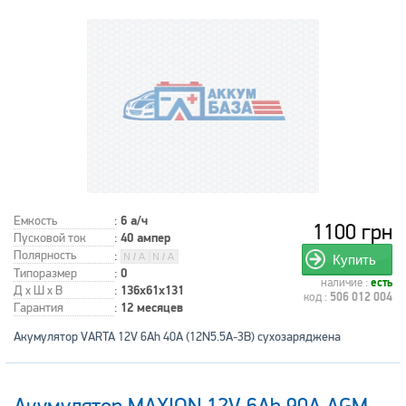
Емкость
:
6 а/ч
1100 грн
Пусковой ток
:
40 ампер
Полярность
:
Купить
Типоразмер
:
0
наличие :
есть
Д x Ш x В
:
136x61x131
код :
506 012 004
Гарантия
:
12 месяцев
Акумулятор VARTA 12V 6Ah 40A (12N5.5A-3B) сухозаряджена