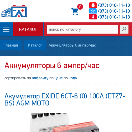
(073) 010-11-13
0
(073) 010-11-13
(073) 010-11-13
КАТАЛОГ
ОПЛАТА И
Главная
Каталог
Аккумуляторы 6 ампер/час
ДОСТАВКА
Аккумуляторы 6 ампер/час
НОВОСТИ
сортировать по
алфавиту
по
цене
по
коду
СТАТЬИ
Акумулятор EXIDE 6CT-6 (0) 100A (ETZ7-
О НАС
BS) AGM МОТО
КОНТАКТЫ