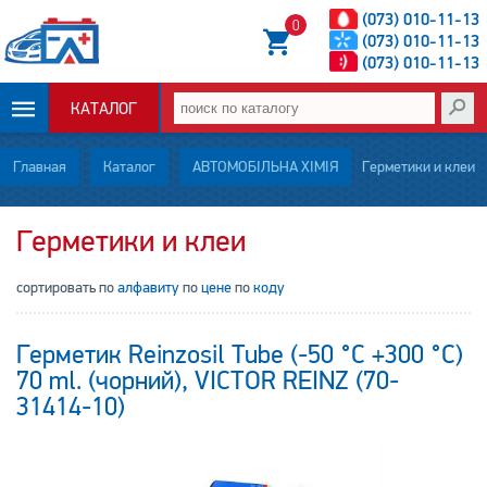
(073) 010-11-13
0
(073) 010-11-13
(073) 010-11-13
КАТАЛОГ
ОПЛАТА И
Главная
Каталог
АВТОМОБІЛЬНА ХІМІЯ
Герметики и клеи
ДОСТАВКА
Герметики и клеи
НОВОСТИ
сортировать по
алфавиту
по
цене
по
коду
СТАТЬИ
Герметик Reinzosil Tube (-50 °C +300 °C)
О НАС
70 ml. (чорний), VICTOR REINZ (70-
31414-10)
КОНТАКТЫ