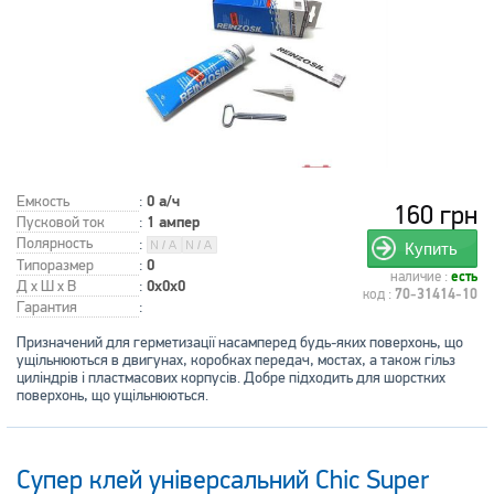
Емкость
:
0 а/ч
160 грн
Пусковой ток
:
1 ампер
Полярность
:
Купить
Типоразмер
:
0
наличие :
есть
Д x Ш x В
:
0x0x0
код :
70-31414-10
Гарантия
:
Призначений для герметизації насамперед будь-яких поверхонь, що
ущільнюються в двигунах, коробках передач, мостах, а також гільз
циліндрів і пластмасових корпусів. Добре підходить для шорстких
поверхонь, що ущільнюються.
Супер клей універсальний Chic Super