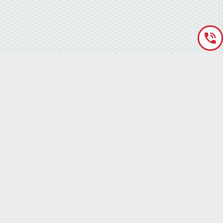
«Аккумуляторная База» © 2012 – 2022
г. Киев
(правый берег) ,
ул. Кольцевая дорога, 15