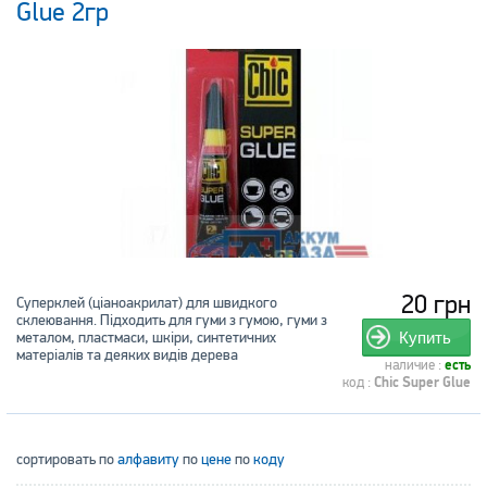
Glue 2гр
20 грн
Суперклей (ціаноакрилат) для швидкого
склеювання. Підходить для гуми з гумою, гуми з
металом, пластмаси, шкіри, синтетичних
Купить
матеріалів та деяких видів дерева
наличие :
есть
код :
Chic Super Glue
сортировать по
алфавиту
по
цене
по
коду