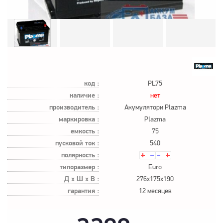
код :
PL75
наличие :
нет
производитель :
Акумулятори Plazma
маркировка :
Plazma
емкость :
75
пусковой ток :
540
полярность :
типоразмер :
Euro
Д х Ш х В :
276x175x190
гарантия :
12 месяцев