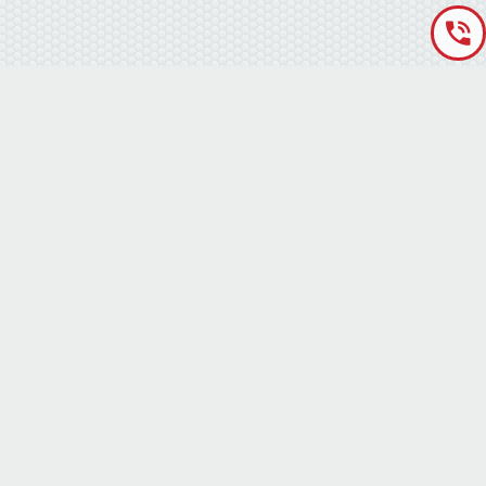
«Аккумуляторная База» © 2012 – 2022
г. Киев
(правый берег) ,
ул. Кольцевая дорога, 15
режим работы: пн-сб с 9-00 до 19-00 воскресенье выходной
(073) 010-11-13
(073) 010-11-13