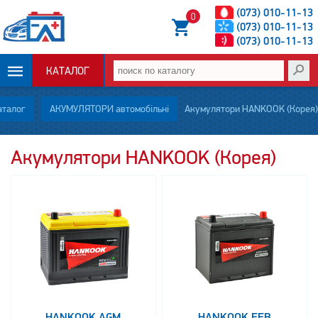
(073) 010-11-13
0
(073) 010-11-13
(073) 010-11-13
КАТАЛОГ
ОПЛАТА И
аталог
АКУМУЛЯТОРИ автомобільні
Акумулятори HANKOOK (Корея)
ДОСТАВКА
Акумулятори HANKOOK (Корея)
НОВОСТИ
СТАТЬИ
О НАС
КОНТАКТЫ
HANKOOK AGM
HANKOOK EFB