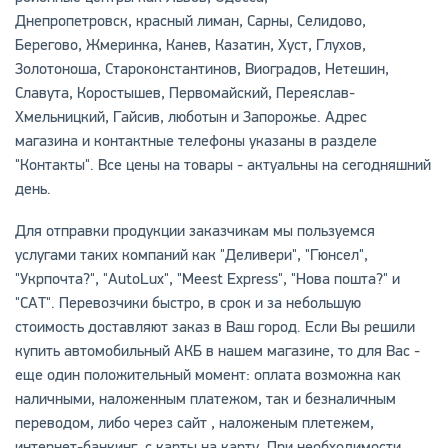
Днепропетровск, красный лиман, Сарны, Селидово,
Берегово, Жмеринка, Канев, Казатин, Хуст, Глухов,
Золотоноша, Староконстантинов, Виоградов, Нетешин,
Славута, Коростышев, Первомайский, Переяслав-
Хмельницкий, Гайсив, люботын и Запорожье. Адрес
магазина и контактные телефоны указаны в разделе
"Контакты". Все цены на товары - актуальны на сегодняшний
день.
Для отправки продукции заказчикам мы пользуемся
услугами таких компаний как "Деливери", "Гюнсел",
"Укрпочта?", "AutoLux", "Meest Express", "Нова пошта?" и
"САТ". Перевозчики быстро, в срок и за небольшую
стоимость доставляют заказ в Ваш город. Если Вы решили
купить автомобильный АКБ в нашем магазине, то для Вас -
еще один положительный момент: оплата возможна как
наличными, наложенным платежом, так и безналичным
переводом, либо через сайт , наложеным плетежем,
интернет-банкинг, с карты на карту. При необходимости