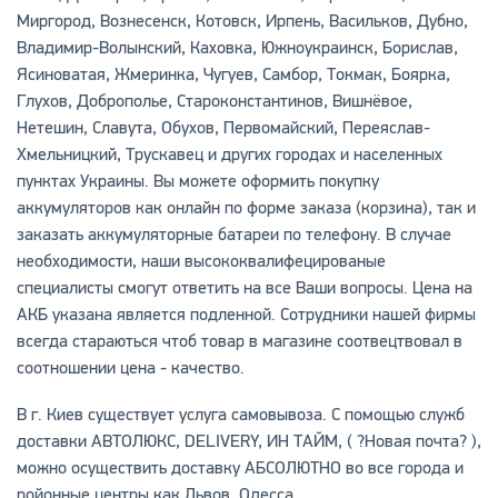
Миргород, Вознесенск, Котовск, Ирпень, Васильков, Дубно,
Владимир-Волынский, Каховка, Южноукраинск, Борислав,
Ясиноватая, Жмеринка, Чугуев, Самбор, Токмак, Боярка,
Глухов, Доброполье, Староконстантинов, Вишнёвое,
Нетешин, Славута, Обухов, Первомайский, Переяслав-
Хмельницкий, Трускавец и других городах и населенных
пунктах Украины. Вы можете оформить покупку
аккумуляторов как онлайн по форме заказа (корзина), так и
заказать аккумуляторные батареи по телефону. В случае
необходимости, наши высококвалифецированые
специалисты смогут ответить на все Ваши вопросы. Цена на
АКБ указана является подленной. Сотрудники нашей фирмы
всегда стараються чтоб товар в магазине соотвецтвовал в
соотношении цена - качество.
В г. Киев существует услуга самовывоза. С помощью служб
доставки АВТОЛЮКС, DELIVERY, ИН ТАЙМ, ( ?Новая почта? ),
можно осуществить доставку АБСОЛЮТНО во все города и
ройонные центры как Львов, Одесса,