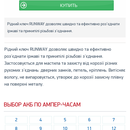
КУПИТЬ
Рідкий ключ RUNWAY дозволяє швидко та ефективно роз'єднати
іржаві та прикипілі різьбові з'єднання.
Рідкий ключ RUNWAY дозволяє швидко та ефективно
роз'єднати іржаві та прикипілі різьбові з'єднання.
Застосовується для мастила та захисту від корозії різних
рухомих з'єднань: дверних замків, петель, кріплень. Витісняє
вологу, не випаровується, утворює до корозії захисну плівку
на поверхні металу.
ВЫБОР АКБ ПО АМПЕР-ЧАСАМ
2
4
5
6
7
8
9
10
11
12