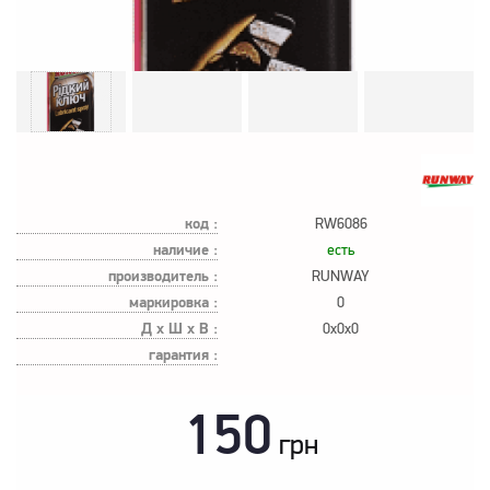
код :
RW6086
наличие :
есть
производитель :
RUNWAY
маркировка :
0
Д х Ш х В :
0x0x0
гарантия :
150
грн