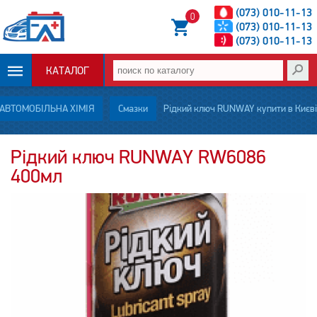
(073) 010-11-13
0
(073) 010-11-13
(073) 010-11-13
КАТАЛОГ
ОПЛАТА И
АВТОМОБІЛЬНА ХІМІЯ
Смазки
Рідкий ключ RUNWAY купити в Києві
ДОСТАВКА
Рідкий ключ RUNWAY RW6086
400мл
НОВОСТИ
СТАТЬИ
О НАС
КОНТАКТЫ