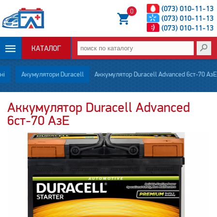
(073) 010-11-13
0
(073) 010-11-13
(073) 010-11-13
КАТАЛОГ
ОПЛАТА И
ні
Акумулятори Duracell
Аккумулятор Duracell Advanced 6ст-70 АзЕ
ДОСТАВКА
Аккумулятор Duracell Advanced
6ст-70 АзЕ
НОВОСТИ
СТАТЬИ
О НАС
КОНТАКТЫ