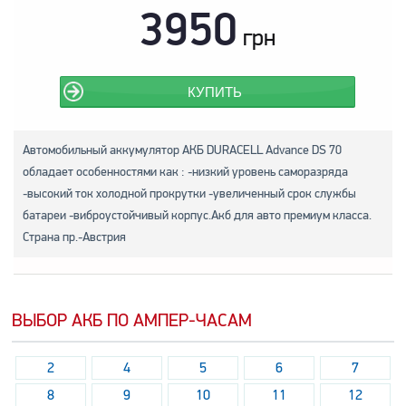
3950
грн
КУПИТЬ
Автомобильный аккумулятор АКБ DURACELL Advance DS 70
обладает особенностями как : -низкий уровень саморазряда
-высокий ток холодной прокрутки -увеличенный срок службы
батареи -виброустойчивый корпус.Акб для авто премиум класса.
Страна пр.-Австрия
ВЫБОР АКБ ПО АМПЕР-ЧАСАМ
2
4
5
6
7
8
9
10
11
12