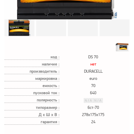
код :
DS 70
наличие :
нет
производитель :
DURACELL
маркировка :
euro
емкость :
70
пусковой ток :
640
полярность :
типоразмер :
6ст-70
Д х Ш х В :
278x175x175
гарантия :
24