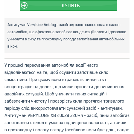
КУПИТЬ
Антитуман Verylube Antifog - засіб від запотівання скла в салоні
автомобіля, що ефективно запобігає конденсації вологи і дозволяє
уникнути в сиру та прохолодну погоду запотівання автомобільних
вікон.
У процесі пересування автомобіля водії часто
відволікаються на те, щоб осушити запотівше скло
самостійно. При цьому вони втрачають пильність і
концентрацію на дорозі, що може привести до виникнення
аварійних ситуацій. Щоб уникнути таких ситуацій і
забезпечити чистоту і прозорість скла протягом тривалого
періоду слід використовувати сучасний засіб - антитуман.
Антитуман VERYLUBE XB 40028 320мл - засіб, який запобігає
запотівання стекол в умовах підвищеної вологості, а також
в прохолодну і вологу погоду (особливо коли йде дощ, падає