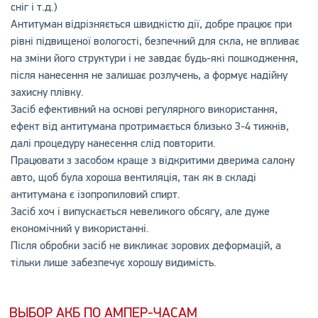
сніг і т.д.)
Антитуман відрізняється швидкістю дії, добре працює при
рівні підвищеної вологості, безпечний для скла, не впливає
на зміни його структури і не завдає будь-які пошкодження,
після нанесення не залишає розлучень, а формує надійну
захисну плівку.
Засіб ефективний на основі регулярного використання,
ефект від антитумана протримається близько 3-4 тижнів,
далі процедуру нанесення слід повторити.
Працювати з засобом краще з відкритими дверима салону
авто, щоб була хороша вентиляція, так як в складі
антитумана є ізопропиловий спирт.
Засіб хоч і випускається невеликого обсягу, але дуже
економічний у використанні.
Після обробки засіб не викликає зорових деформацій, а
тільки лише забезпечує хорошу видимість.
ВЫБОР АКБ ПО АМПЕР-ЧАСАМ