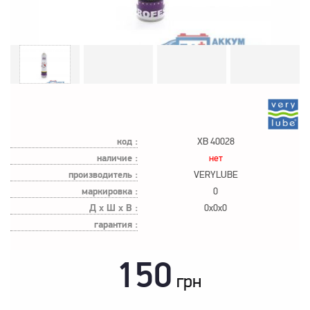
код :
XB 40028
наличие :
нет
производитель :
VERYLUBE
маркировка :
0
Д х Ш х В :
0x0x0
гарантия :
150
грн