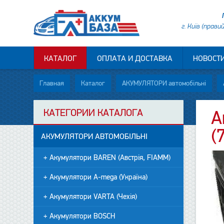
г. Київ (прави
КАТАЛОГ
ОПЛАТА И ДОСТАВКА
НОВОСТ
Главная
Каталог
АКУМУЛЯТОРИ автомобільні
КАТЕГОРИИ КАТАЛОГА
А
(
АКУМУЛЯТОРИ АВТОМОБІЛЬНІ
+ Акумулятори BAREN (Австрія, FIAMM)
+ Акумулятори A-mega (Україна)
+ Акумулятори VARTA (Чехія)
+ Акумулятори BOSCH