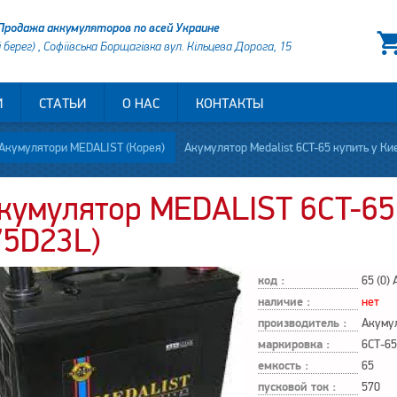
Продажа аккумуляторов по всей Украине
й берег) , Софіївська Борщагівка вул. Кільцева Дорога, 15
И
СТАТЬИ
О НАС
КОНТАКТЫ
Акумулятори MEDALIST (Корея)
Акумулятор Medalist 6CT-65 купить у Ки
кумулятор MEDALIST 6CT-65 
75D23L)
код :
65 (0) 
наличие :
нет
производитель :
маркировка :
6СТ-65
емкость :
65
пусковой ток :
570