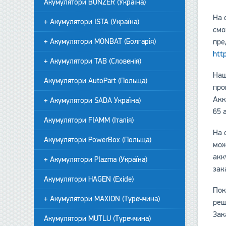
Акумулятори BONZER (Україна)
На 
+ Акумулятори ISTA (Україна)
смо
пре
+ Акумулятори MONBAT (Болгарія)
htt
+ Акумулятори TAB (Словенія)
Наш
Акумулятори AutoPart (Польща)
про
Акк
+ Акумулятори SADA Україна)
65 
Акумулятори FIAMM (Італія)
На 
Акумулятори PowerBox (Польща)
мож
акк
+ Акумулятори Plazma (Україна)
зак
Акумулятори HAGEN (Exide)
Пок
+ Акумулятори MAXION (Туреччина)
реш
Зак
Акумулятори MUTLU (Туреччина)