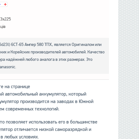
73x225
яців
5d23l) 6СТ-65 Ампер 580 ТПХ, является Оригиналом или
ских и Корейских производителей автомобилей. Качество
ра надёжней любого аналога в этих размерах. Это
anasonic.
е на странице
ный автомобильный аккумулятор, который
кумулятор производится на заводах в Южной
ем современных технологий.
то позволяет использовать его в большинстве
улятор отличается низкой саморазрядкой и
 в любых условиях.