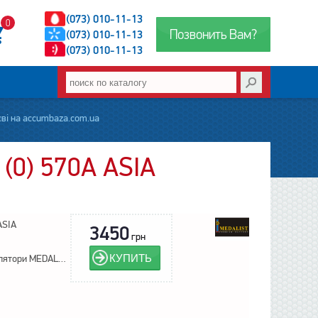
(073) 010-11-13
0
Позвонить Вам?
(073) 010-11-13
(073) 010-11-13
єві на accumbaza.com.ua
(0) 570А ASIA
ASIA
3450
грн
КУПИТЬ
Акумулятори MEDALIST