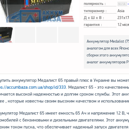
полярность :
типоразмер :
Asia
Д х Ш х В :
231x1
гарантия :
12 міс
Аккумулятор Medalist (7
аналогом для всех Япон
сборки этого аккумулято
аналог аккумуляторов P
ить аккумулятор Медалист 65 правый плюс в Украине вы может
ps://accumbaza.com.ua/shop/id/333
. Медалист 65 - это качествен
ичается высокой надежностью и долгим сроком службы. Этот ак
ее , которые известны своим высоким качеством и использовани
умулятор Медалист 65 имеет емкость 65 Ач и напряжение 12 В, ч
омобилей с бензиновыми и дизельными двигателями. Этот аккум
оким током пуска, что обеспечивает надежный запуск двигателя