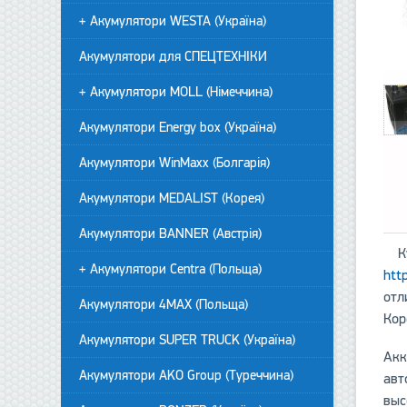
+ Акумулятори WESTA (Україна)
Акумулятори для СПЕЦТЕХНІКИ
+ Акумулятори MOLL (Німеччина)
Акумулятори Energy box (Україна)
Акумулятори WinMaxx (Болгарія)
Акумулятори MEDALIST (Корея)
Акумулятори BANNER (Австрія)
Куп
+ Акумулятори Centra (Польща)
htt
отл
Акумулятори 4MAX (Польща)
Кор
Акумулятори SUPER TRUCK (Україна)
Акк
Акумулятори AKO Group (Туреччина)
авт
выс