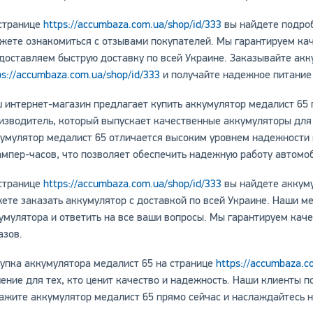
странице
https://accumbaza.com.ua/shop/id/333
вы найдете подроб
жете ознакомиться с отзывами покупателей. Мы гарантируем кач
доставляем быструю доставку по всей Украине. Заказывайте акк
ps://accumbaza.com.ua/shop/id/333
и получайте надежное питание 
 интернет-магазин предлагает купить аккумулятор медалист 65 
изводитель, который выпускает качественные аккумуляторы для 
умулятор медалист 65 отличается высоким уровнем надежности 
ампер-часов, что позволяет обеспечить надежную работу автомо
странице
https://accumbaza.com.ua/shop/id/333
вы найдете аккуму
ете заказать аккумулятор с доставкой по всей Украине. Наши м
умулятора и ответить на все ваши вопросы. Мы гарантируем кач
азов.
упка аккумулятора медалист 65 на странице
https://accumbaza.c
ение для тех, кто ценит качество и надежность. Наши клиенты п
ажите аккумулятор медалист 65 прямо сейчас и наслаждайтесь 