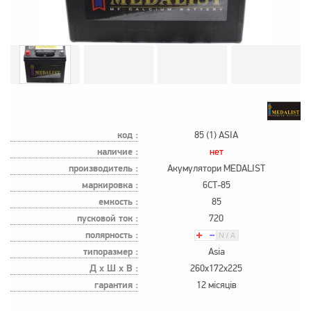
код :
85 (1) ASIA
наличие :
нет
производитель :
Акумулятори MEDALIST
маркировка :
6СТ-85
емкость :
85
пусковой ток :
720
полярность :
типоразмер :
Asia
Д х Ш х В :
260x172x225
гарантия :
12 місяців