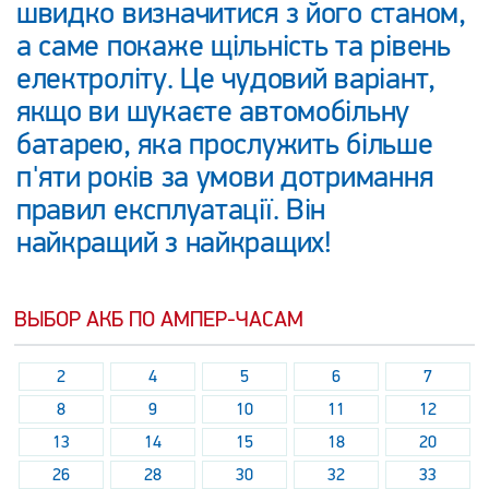
швидко визначитися з його станом,
а саме покаже щільність та рівень
електроліту. Це чудовий варіант,
якщо ви шукаєте автомобільну
батарею, яка прослужить більше
п'яти років за умови дотримання
правил експлуатації. Він
найкращий з найкращих!
ВЫБОР АКБ ПО АМПЕР-ЧАСАМ
2
4
5
6
7
8
9
10
11
12
13
14
15
18
20
26
28
30
32
33