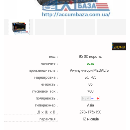
код :
85 (0) коротк.
наличие :
есть
производитель :
Акумулятори MEDALIST
маркировка :
6СТ-85
емкость :
85
пусковой ток :
780
полярность :
типоразмер :
Asia
Д х Ш х В :
278x175x190
гарантия :
12 місяців