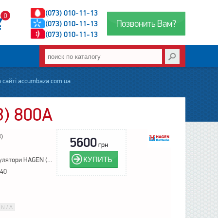
(073) 010-11-13
0
Позвонить Вам?
(073) 010-11-13
(073) 010-11-13
а сайті accumbaza.com.ua
3) 800A
3)
5600
грн
КУПИТЬ
Акумулятори HAGEN (Exide)
140