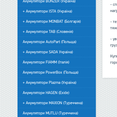
Акумулятори BONZER (Україна)
- с
наг
+ Акумулятори ISTA (Україна)
- т
+ Акумулятори MONBAT (Болгарія)
тяж
+ Акумулятори TAB (Словенія)
- у
Акумулятори AutoPart (Польща)
гру
+ Акумулятори SADA Україна)
Куп
гор
Акумулятори FIAMM (Італія)
Акумулятори PowerBox (Польща)
+ Акумулятори Plazma (Україна)
Акумулятори HAGEN (Exide)
+ Акумулятори MAXION (Туреччина)
Акумулятори MUTLU (Туреччина)