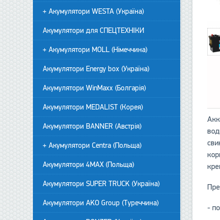
+ Акумулятори WESTA (Україна)
Акумулятори для СПЕЦТЕХНІКИ
+ Акумулятори MOLL (Німеччина)
Акумулятори Energy box (Україна)
Акумулятори WinMaxx (Болгарія)
Акумулятори MEDALIST (Корея)
Акк
Акумулятори BANNER (Австрія)
вод
сви
+ Акумулятори Centra (Польща)
кор
Акумулятори 4MAX (Польща)
кре
Акумулятори SUPER TRUCK (Україна)
Пре
Акумулятори AKO Group (Туреччина)
- п