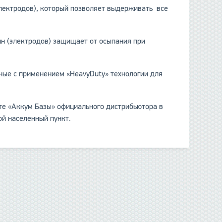
электродов), который позволяет выдерживать все
ин (электродов) защищает от осыпания при
нные с применением «HeavyDuty» технологии для
те «Аккум Базы» официального дистрибьютора в
ой населенный пункт.