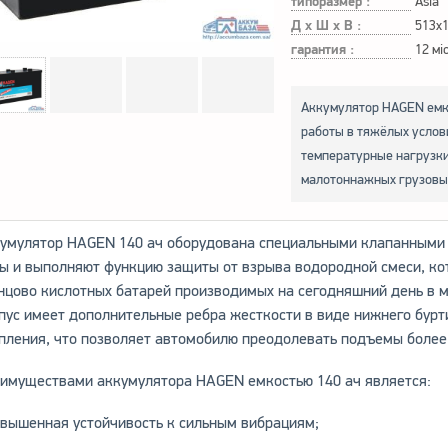
типоразмер :
Asia
Д х Ш х В :
513x
гарантия :
12 мі
Аккумулятор HAGEN емк
работы в тяжёлых услов
температурные нагрузки
малотоннажных грузовых
умулятор HAGEN 140 ач оборудована специальными клапанными
ы и выполняют функцию защиты от взрыва водородной смеси, кот
нцово кислотных батарей производимых на сегодняшний день в 
пус имеет дополнительные ребра жесткости в виде нижнего бур
пления, что позволяет автомобилю преодолевать подъемы более 
имуществами аккумулятора HAGEN емкостью 140 ач является:
овышенная устойчивость к сильным вибрациям;