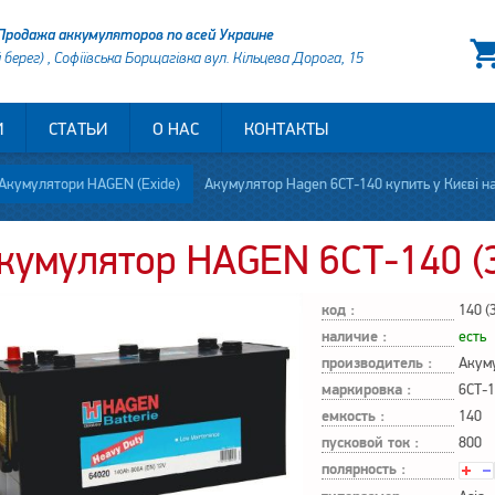
Продажа аккумуляторов по всей Украине
й берег) , Софіївська Борщагівка вул. Кільцева Дорога, 15
И
СТАТЬИ
О НАС
КОНТАКТЫ
Акумулятори HAGEN (Exide)
Акумулятор Hagen 6СТ-140 купить у Києві н
кумулятор HAGEN 6СТ-140 (
код :
140 (
наличие :
есть
производитель :
маркировка :
6СТ-
емкость :
140
пусковой ток :
800
полярность :