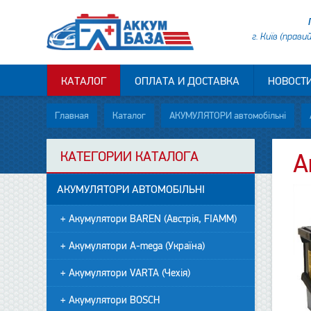
г. Київ (прави
КАТАЛОГ
ОПЛАТА И ДОСТАВКА
НОВОСТ
Главная
Каталог
АКУМУЛЯТОРИ автомобільні
КАТЕГОРИИ КАТАЛОГА
А
АКУМУЛЯТОРИ АВТОМОБІЛЬНІ
+ Акумулятори BAREN (Австрія, FIAMM)
+ Акумулятори A-mega (Україна)
+ Акумулятори VARTA (Чехія)
+ Акумулятори BOSCH