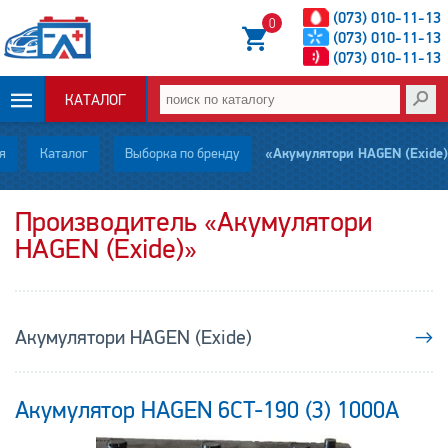
(073) 010-11-13
0
(073) 010-11-13
(073) 010-11-13
КАТАЛОГ
ОПЛАТА И
я
Каталог
Выборка по бренду
«Акумулятори HAGEN (Exide)»
ДОСТАВКА
Производитель «Акумулятори
HAGEN (Exide)»
НОВОСТИ
СТАТЬИ
Акумулятори HAGEN (Exide)
→
О НАС
КОНТАКТЫ
Акумулятор HAGEN 6CT-190 (3) 1000А