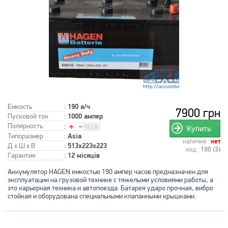
Емкость
:
190 а/ч
7900 грн
Пусковой ток
:
1000 ампер
Полярность
:
Купить
Типоразмер
:
Asia
наличие :
нет
Д x Ш x В
:
513x223x223
код :
190 (3)
Гарантия
:
12 місяців
Аккумулятор HAGEN емкостью 190 ампер часов предназначен для
эксплуатации на грузовой технике с тяжелыми условиями работы, а
это карьерная техника и автопоезда. Батарея ударо прочная, вибро
стойкая и оборудована специальными клапанными крышками.