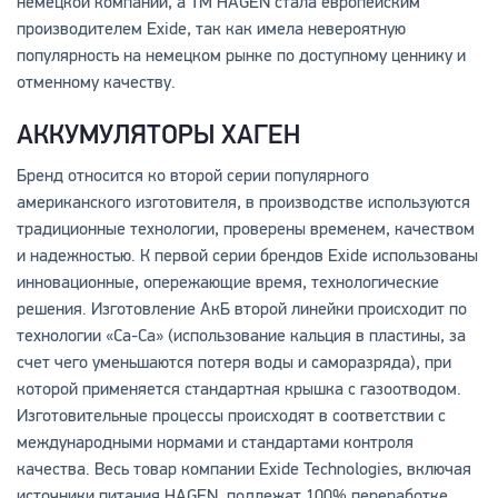
немецкой компании, а ТМ HAGEN стала европейским
производителем Exide, так как имела невероятную
популярность на немецком рынке по доступному ценнику и
отменному качеству.
АККУМУЛЯТОРЫ ХАГЕН
Бренд относится ко второй серии популярного
американского изготовителя, в производстве используются
традиционные технологии, проверены временем, качеством
и надежностью. К первой серии брендов Exide использованы
инновационные, опережающие время, технологические
решения. Изготовление АкБ второй линейки происходит по
технологии «Са-Са» (использование кальция в пластины, за
счет чего уменьшаются потеря воды и саморазряда), при
которой применяется стандартная крышка с газоотводом.
Изготовительные процессы происходят в соответствии с
международными нормами и стандартами контроля
качества. Весь товар компании Exide Technologies, включая
источники питания HAGEN, подлежат 100% переработке.