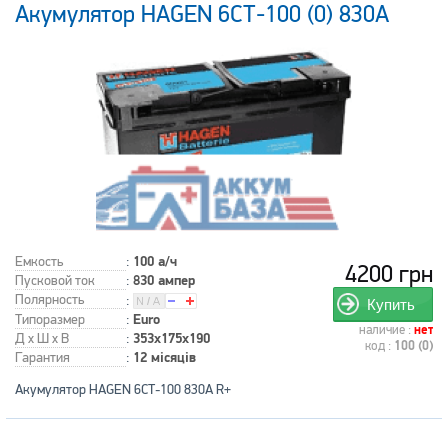
Акумулятор HAGEN 6СТ-100 (0) 830A
Емкость
:
100 а/ч
4200 грн
Пусковой ток
:
830 ампер
Полярность
:
Купить
Типоразмер
:
Euro
наличие :
нет
Д x Ш x В
:
353x175x190
код :
100 (0)
Гарантия
:
12 місяців
Акумулятор HAGEN 6СТ-100 830A R+