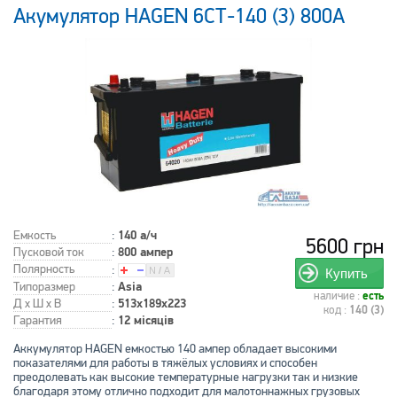
Акумулятор HAGEN 6СТ-140 (3) 800A
Емкость
:
140 а/ч
5600 грн
Пусковой ток
:
800 ампер
Полярность
:
Купить
Типоразмер
:
Asia
наличие :
есть
Д x Ш x В
:
513x189x223
код :
140 (3)
Гарантия
:
12 місяців
Аккумулятор HAGEN емкостью 140 ампер обладает высокими
показателями для работы в тяжёлых условиях и способен
преодолевать как высокие температурные нагрузки так и низкие
благодаря этому отлично подходит для малотоннажных грузовых