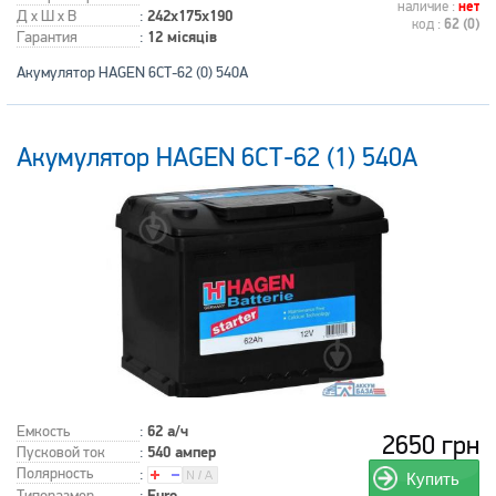
наличие :
нет
Д x Ш x В
:
242x175x190
код :
62 (0)
Гарантия
:
12 місяців
Акумулятор HAGEN 6СТ-62 (0) 540A
Акумулятор HAGEN 6СТ-62 (1) 540A
Емкость
:
62 а/ч
2650 грн
Пусковой ток
:
540 ампер
Полярность
:
Купить
Типоразмер
:
Euro