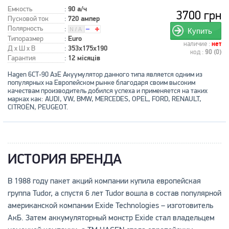
Емкость
:
90 а/ч
3700 грн
Пусковой ток
:
720 ампер
Полярность
:
Купить
Типоразмер
:
Euro
наличие :
нет
Д x Ш x В
:
353x175x190
код :
90 (0)
Гарантия
:
12 місяців
Hagen 6СТ-90 АзЕ Акуумулятор данного типа является одним из
популярных на Европейском рынке благодаря своим высоким
качествам производитель добился успеха и применяется на таких
марках как: AUDI, VW, BMW, MERCEDES, OPEL, FORD, RENAULT,
CITROЁN, PEUGEOT.
ИСТОРИЯ БРЕНДА
В 1988 году пакет акций компании купила европейская
группа Tudor, а спустя 6 лет Tudor вошла в состав популярной
американской компании Exide Technologies – изготовитель
АкБ. Затем аккумуляторный монстр Exide стал владельцем