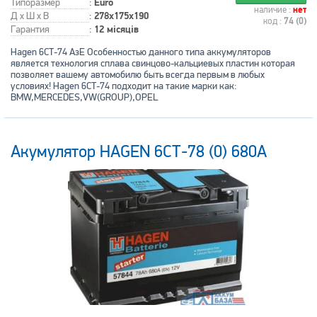
Типоразмер
:
Euro
наличие :
нет
Д x Ш x В
:
278x175x190
код :
74 (0)
Гарантия
:
12 місяців
Hagen 6СТ-74 АзЕ Особенностью данного типа аккумуляторов
является технология сплава свинцово-кальциевых пластин которая
позволяет вашему автомобилю быть всегда первым в любых
условиях! Hagen 6СТ-74 подходит на такие марки как:
BMW,MERCEDES,VW(GROUP),OPEL
Акумулятор HAGEN 6СТ-78 (0) 680A