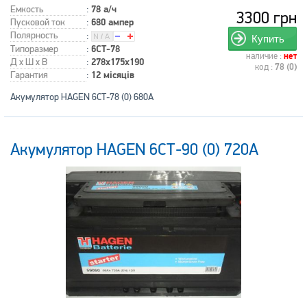
Емкость
:
78 а/ч
3300 грн
Пусковой ток
:
680 ампер
Полярность
:
Купить
Типоразмер
:
6СТ-78
наличие :
нет
Д x Ш x В
:
278x175x190
код :
78 (0)
Гарантия
:
12 місяців
Акумулятор HAGEN 6СТ-78 (0) 680A
Акумулятор HAGEN 6СТ-90 (0) 720A