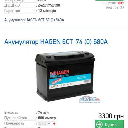
наличие :
нет
Д x Ш x В
:
242x175x190
код :
62 (1)
Гарантия
:
12 місяців
Акумулятор HAGEN 6СТ-62 (1) 540A
Акумулятор HAGEN 6СТ-74 (0) 680A
Емкость
:
74 а/ч
3300 грн
Пусковой ток
:
680 ампер
Полярность
:
Купить