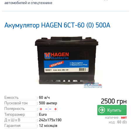
автомобилей и спецтехнике
Акумулятор HAGEN 6СТ-60 (0) 500A
Емкость
:
60 а/ч
2500 грн
Пусковой ток
:
500 ампер
Полярность
:
Купить
Типоразмер
:
Euro
наличие :
нет
Д x Ш x В
:
242x175x190
код :
60 (0)
Гарантия
:
12 місяців