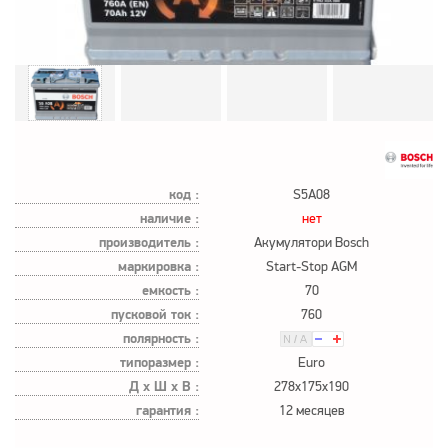
код :
S5A08
наличие :
нет
производитель :
Акумулятори Bosch
маркировка :
Start-Stop AGM
емкость :
70
пусковой ток :
760
полярность :
типоразмер :
Euro
Д х Ш х В :
278x175x190
гарантия :
12 месяцев