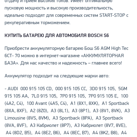
отдачу и прием высоких токов. Имеет оптимальную
пусковую мощность и высокую производительность,
идеально подходят для современных систем START-STOP с
рекуперативным торможением.
КУПИТЬ БАТАРЕЮ ДЛЯ АВТОМОБИЛЯ BOSCH S6
Приобрести аккумуляторную батарею Бош S6 AGM High Tec
6СТ- 70 можно в интернет-магазине «АККУМУЛЯТОРНАЯ
БАЗА». Для нас качество и надежность – главнее всего!
Аккумулятор подходит на следующие марки авто:
-
AUDI
000 915 105 CD, 000 915 105 CC, 3D0 915 105, 5GM
915 105 AA, 7L0 915 105, 7P0 915 105, 7P0 915 105 E,
100
(4A2, C4)
,
100 Avant (4A5, C4)
,
A1 (8X1, 8XK)
,
A1 Sportback
(8XA, 8XF)
,
A2 (8Z0)
,
A3 (8L1)
,
A3 (8P1)
,
A3 (8V1, 8VK)
,
A3
Limousine (8VS, 8VM)
,
A3 Sportback (8PA)
,
A3 Sportback
(8VA, 8VF)
,
A3
Кабриолет
(8P7)
,
A3
Кабриолет
(8V7, 8VE)
,
A4 (8D2, B5)
,
A4 (8E2, B6)
,
A4 (8EC, B7)
,
A4 (8K2, B8)
,
A4