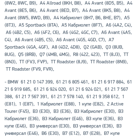
(8W2, 8WC, B9)
,
A4 Allroad (8KH, B8)
,
A4 Avant (8D5, B5)
,
A4
Avant (8E5, B6)
,
A4 Avant (8ED, B7)
,
A4 Avant (8K5, B8)
,
A4
Avant (8W5, 8WD, B9)
,
A4
Кабриолет
(8H7, B6, 8HE, B7)
,
A5
(8T3)
,
A5 Sportback (8TA)
,
A5
Кабриолет
(8F7)
,
A6 (4A2, C4)
,
A6 (4B2, C5)
,
A6 (4F2, C6)
,
A6 (4G2, 4GC, C7)
,
A6 Avant (4A5,
C4)
,
A6 Avant (4B5, C5)
,
A6 Avant (4G5, 4GD, C7)
,
A7
Sportback (4GA, 4GF)
,
A8 (4D2, 4D8)
,
Q2 (GAB)
,
Q3 (8UB,
8UG)
,
Q5 (8RB)
,
Q7 (4MB, 4MG)
,
R8 (422, 423)
,
TT (8J3)
,
TT
(8N3)
,
TT (FV3, FVP)
,
TT Roadster (8J9)
,
TT Roadster (8N9)
,
TT Roadster (FV9, FVR)
,
-
BMW
61 21 0 147 399, 61 21 6 805 461, 61 21 6 917 884, 61
21 6 919 685, 61 21 6 924 020, 61 21 6 924 021, 61 21 7 567
388, 61 21 7 567 391, 61 21 7 578 140, 61 21 9 358 612,
1
(E81)
,
1 (E87)
,
1
Кабриолет
(E88)
,
1
купе
(E82)
,
2 Active
Tourer (F45)
,
B3 (E30)
,
B3 (E36)
,
B3
Кабриолет
(E30)
,
B3
Кабриолет
(E36)
,
B3
Кабриолет
(E46)
,
B3
купе
(E36)
,
B3
купе
(E46)
,
B3
универсал
(E30)
,
B3
универсал
(E36)
,
B3
универсал
(E46)
,
B6 (E30)
,
B7 (E12)
,
B7 (E28)
,
B7
купе