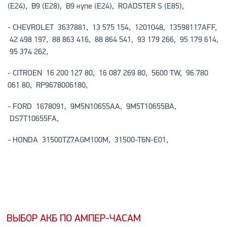
(E24)
,
B9 (E28)
,
B9
купе
(E24)
,
ROADSTER S (E85)
,
-
CHEVROLET
3637881, 13 575 154, 1201048, 13598117AFF,
42 498 197, 88 863 416, 88 864 541, 93 179 266, 95 179 614,
95 374 262,
-
CITROEN
16 200 127 80, 16 087 269 80, 5600 TW, 96 780
061 80, RP9678006180,
-
FORD
1678091, 9M5N10655AA, 9M5T10655BA,
DS7T10655FA,
-
HONDA
31500TZ7AGM100M, 31500-T6N-E01,
ВЫБОР АКБ ПО АМПЕР-ЧАСАМ