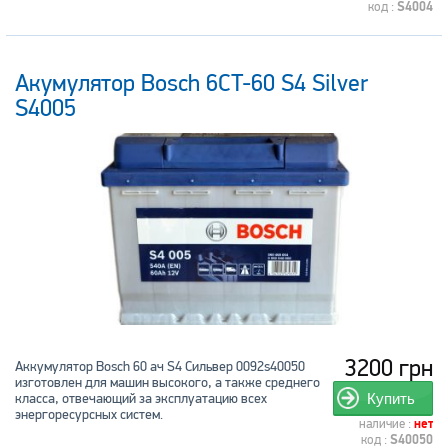
код :
S4004
Акумулятор Bosch 6CT-60 S4 Silver
S4005
3200 грн
Аккумулятор Bosch 60 ач S4 Сильвер 0092s40050
изготовлен для машин высокого, а также среднего
класса, отвечающий за эксплуатацию всех
Купить
энергоресурсных систем.
наличие :
нет
код :
S40050