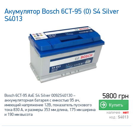
Акумулятор Bosch 6CT-95 (0) S4 Silver
S4013
5800 грн
Bosch 6CT-95 АзЕ S4 Silver 0092S40130 –
аккумуляторная батарея с емкостью 95 ач,
имеющий напряжение 12В, показатель пускового
Купить
тока 830 А, и размеры 353 мм длина, 175 мм ширина
наличие :
нет
и 190 мм высота
код :
S4013