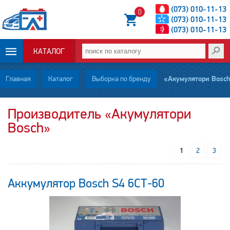
(073) 010-11-13
0
(073) 010-11-13
(073) 010-11-13
КАТАЛОГ
ОПЛАТА И
Главная
Каталог
Выборка по бренду
«Акумулятори Bosch»
ДОСТАВКА
Производитель «Акумулятори
Bosch»
НОВОСТИ
СТАТЬИ
1
2
3
О НАС
Аккумулятор Bosch S4 6СТ-60
КОНТАКТЫ