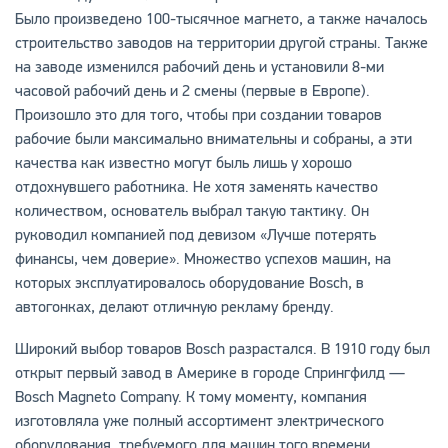
Было произведено 100-тысячное магнето, а также началось
строительство заводов на территории другой страны. Также
на заводе изменился рабочий день и установили 8-ми
часовой рабочий день и 2 смены (первые в Европе).
Произошло это для того, чтобы при создании товаров
рабочие были максимально внимательны и собраны, а эти
качества как известно могут быль лишь у хорошо
отдохнувшего работника. Не хотя заменять качество
количеством, основатель выбрал такую тактику. Он
руководил компанией под девизом «Лучше потерять
финансы, чем доверие». Множество успехов машин, на
которых эксплуатировалось оборудование Bosсh, в
автогонках, делают отличную рекламу бренду.
Широкий выбор товаров Bosсh разрастался. В 1910 году был
открыт первый завод в Америке в городе Спрингфилд —
Bosch Magneto Company. К тому моменту, компания
изготовляла уже полный ассортимент электрического
оборудования, требуемого для машин того времени.