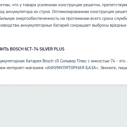
етим, что у товара усиленная конструкция решетки, препятств
од аккумулятора из строя. Оптимизированная конструкция решет
бильную энергообеспеченность на протяжении всего срока служб
изводства аккумуляторных батарей сокращает выбросы вредных 
ПИТЬ
BOSCH 6СТ-74 SILVER PLUS
умуляторная батарея Bosch s5 Сильвер Плюс с емкостью 74 - это
ем интернет-магазине «АККУМУЛЯТОРНАЯ БАЗА». Звоните, пиши