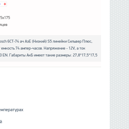
75x175
яцев
sch 6СТ-74 ач АзЕ (Низкий) S5 линейки Сильвер Плюс,
емкость 74 ампер-часов. Напряжение - 12V, а ток
0 EN. Габариты АкБ имеют такие размеры: 27,8*17,5*17,5
емпературах
й