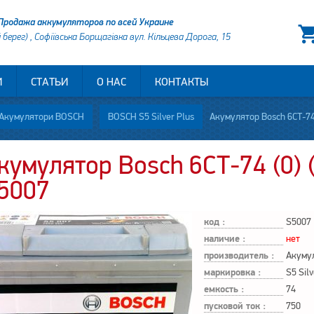
Продажа аккумуляторов по всей Украине
й берег) , Софіївська Борщагівка вул. Кільцева Дорога, 15
И
СТАТЬИ
О НАС
КОНТАКТЫ
Акумулятори BOSCH
BOSCH S5 Silver Plus
Акумулятор Bosch 6СТ-74
кумулятор Bosch 6СТ-74 (0) (
5007
код :
S5007
наличие :
нет
производитель :
Акуму
маркировка :
S5 Silv
емкость :
74
пусковой ток :
750