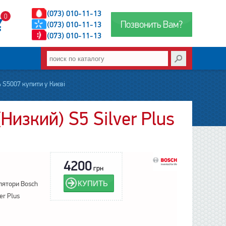
(073) 010-11-13
0
Позвонить Вам?
(073) 010-11-13
(073) 010-11-13
 S5007 купити у Києві
Низкий) S5 Silver Plus
4200
грн
КУПИТЬ
лятори Bosch
er Plus