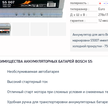
полярность :
типоразмер :
Euro
Д х Ш х В :
278x1
гарантия :
12 мес
Аккумулятор для авто Bo
маркировки S5007 имеет 
холодной прокрутки - 75
ЕИМУЩЕСТВА АККУМУЛЯТОРНЫХ БАТАРЕЙ BOSCH S5:
Необслуживаемая автобатарея
Высокий стартерный ток
Отличный старт мотора при сложных условия и сниженных т
Удобная ручка для транспортировки аккумуляторных батаре