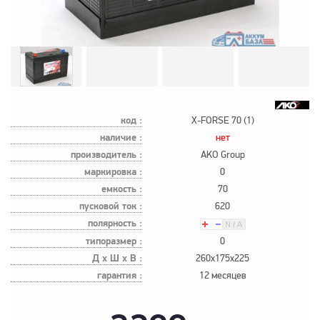
код :
X-FORSE 70 (1)
наличие :
нет
производитель :
AKO Group
маркировка :
0
емкость :
70
пусковой ток :
620
полярность :
типоразмер :
0
Д х Ш х В :
260x175x225
гарантия :
12 месяцев