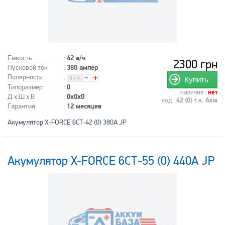
Емкость
:
42 а/ч
2300 грн
Пусковой ток
:
380 ампер
Полярность
:
Купить
Типоразмер
:
0
наличие :
нет
Д x Ш x В
:
0x0x0
код :
42 (0) т.к. Asia
Гарантия
:
12 месяцев
Акумулятор X-FORCE 6СТ-42 (0) 380A JP
Акумулятор X-FORCE 6СТ-55 (0) 440A JP