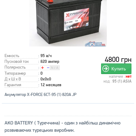
Емкость
:
95 а/ч
4800 грн
Пусковой ток
:
820 ампер
Полярность
:
Купить
Типоразмер
:
0
наличие :
нет
Д x Ш x В
:
0x0x0
код :
95 (1) ASIA
Гарантия
:
12 месяцев
Акумулятор X-FORCE 6СТ-95 (1) 820A JP
AKO BATTERY ( Туреччина) - один з найбільш динамічно
розвиваючих турецьких виробник.