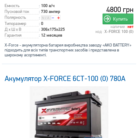
Емкость
:
100 а/ч
4800 грн
Пусковой ток
:
730 ампер
Полярность
:
Купить
Типоразмер
:
0
наличие :
нет
Д x Ш x В
:
306x175x225
код :
X-FORCE 100 (0)
Гарантия
:
12 месяцев
X-Force - акумуляторна батарея виробництва заводу «AKO BATTERY»
підходить для всіх типів транспортних засобів і представлена в
широкому асортименті.
Акумулятор X-FORCE 6СТ-100 (0) 780A