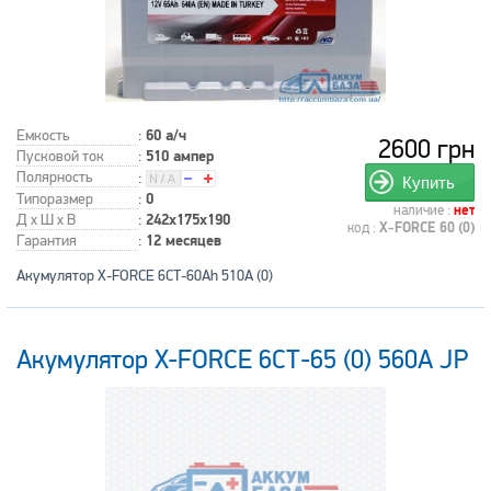
Емкость
:
60 а/ч
2600 грн
Пусковой ток
:
510 ампер
Полярность
:
Купить
Типоразмер
:
0
наличие :
нет
Д x Ш x В
:
242x175x190
код :
X-FORCE 60 (0)
Гарантия
:
12 месяцев
Акумулятор X-FORCE 6СТ-60Ah 510A (0)
Акумулятор X-FORCE 6СТ-65 (0) 560A JP