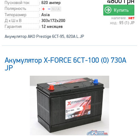
4800 грн
Пусковой ток
:
820 ампер
Полярность
:
Купить
Типоразмер
:
Asia
наличие :
нет
Д x Ш x В
:
303x172x200
код :
95 (1) JP
Гарантия
:
12 месяцев
Акумулятор AKO Prestige 6CT-95, 820A L JP
Акумулятор X-FORCE 6СТ-100 (0) 730A
JP