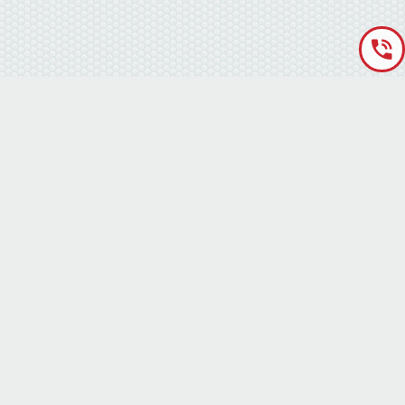
«Аккумуляторная База» © 2012 – 2022
г. Киев
(правый берег) ,
ул. Кольцевая дорога, 15
режим работы: пн-сб с 9-00 до 19-00 воскресенье выходной