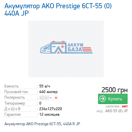
Акумулятор AKO Prestige 6CT-55 (0)
440A JP
Емкость
:
55 а/ч
2500 грн
Пусковой ток
:
440 ампер
Полярность
:
Купить
Типоразмер
:
0
наличие :
нет
Д x Ш x В
:
234x127x220
код :
AKO 55 (0) JP
Гарантия
:
12 месяцев
Акумулятор AKO Prestige 6CT-55, 440A R JP