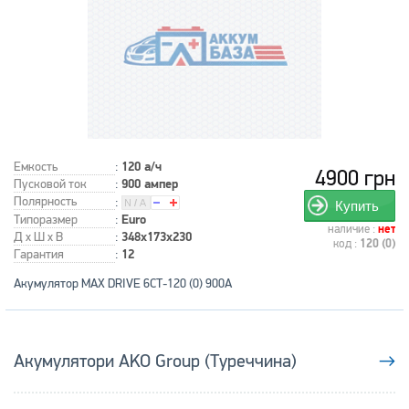
Емкость
:
120 а/ч
4900 грн
Пусковой ток
:
900 ампер
Полярность
:
Купить
Типоразмер
:
Euro
наличие :
нет
Д x Ш x В
:
348x173x230
код :
120 (0)
Гарантия
:
12
Акумулятор MAX DRIVE 6СТ-120 (0) 900А
Акумулятори AKO Group (Туреччина)
→