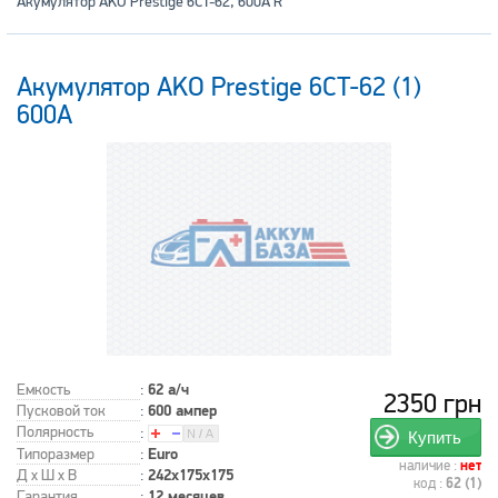
Акумулятор AKO Prestige 6CT-62, 600A R
Акумулятор AKO Prestige 6CT-62 (1)
600A
Емкость
:
62 а/ч
2350 грн
Пусковой ток
:
600 ампер
Полярность
:
Купить
Типоразмер
:
Euro
наличие :
нет
Д x Ш x В
:
242x175x175
код :
62 (1)
Гарантия
:
12 месяцев