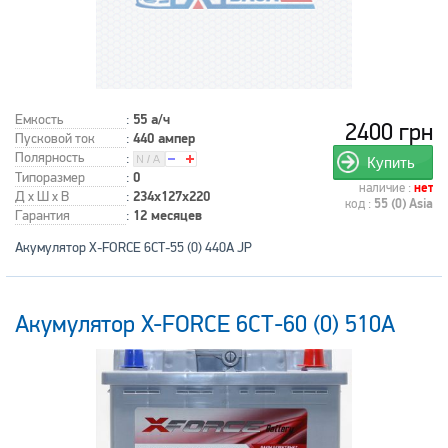
Емкость
:
55 а/ч
2400 грн
Пусковой ток
:
440 ампер
Полярность
:
Купить
Типоразмер
:
0
наличие :
нет
Д x Ш x В
:
234x127x220
код :
55 (0) Asia
Гарантия
:
12 месяцев
Акумулятор X-FORCE 6СТ-55 (0) 440A JP
Акумулятор X-FORCE 6СТ-60 (0) 510A