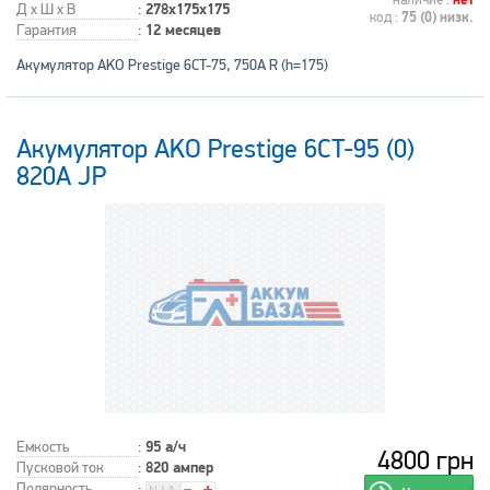
наличие :
нет
Д x Ш x В
:
278x175x175
код :
75 (0) низк.
Гарантия
:
12 месяцев
Акумулятор AKO Prestige 6CT-75, 750A R (h=175)
Акумулятор AKO Prestige 6CT-95 (0)
820A JP
Емкость
:
95 а/ч
4800 грн
Пусковой ток
:
820 ампер
Полярность
: