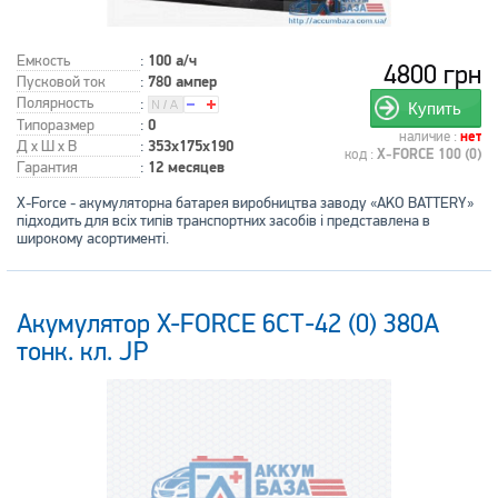
Емкость
:
100 а/ч
4800 грн
Пусковой ток
:
780 ампер
Полярность
:
Купить
Типоразмер
:
0
наличие :
нет
Д x Ш x В
:
353x175x190
код :
X-FORCE 100 (0)
Гарантия
:
12 месяцев
X-Force - акумуляторна батарея виробництва заводу «AKO BATTERY»
підходить для всіх типів транспортних засобів і представлена в
широкому асортименті.
Акумулятор X-FORCE 6СТ-42 (0) 380A
тонк. кл. JP