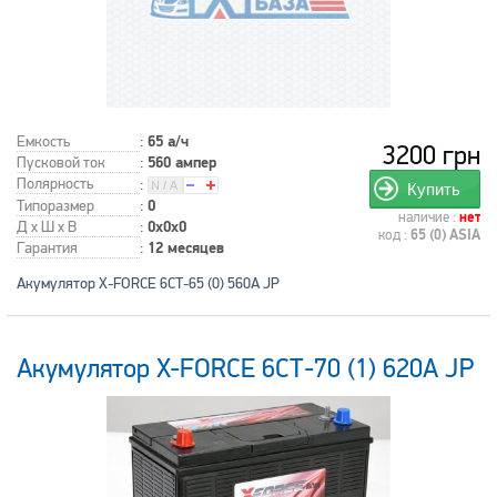
Емкость
:
65 а/ч
3200 грн
Пусковой ток
:
560 ампер
Полярность
:
Купить
Типоразмер
:
0
наличие :
нет
Д x Ш x В
:
0x0x0
код :
65 (0) ASIA
Гарантия
:
12 месяцев
Акумулятор X-FORCE 6СТ-65 (0) 560A JP
Акумулятор X-FORCE 6СТ-70 (1) 620A JP