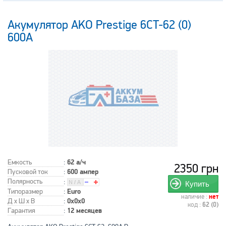
Акумулятор AKO Prestige 6CT-62 (0)
600A
Емкость
:
62 а/ч
2350 грн
Пусковой ток
:
600 ампер
Полярность
:
Купить
Типоразмер
:
Euro
наличие :
нет
Д x Ш x В
:
0x0x0
код :
62 (0)
Гарантия
:
12 месяцев