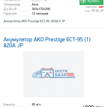
Купить
Типоразмер
:
Asia
наличие :
нет
Д x Ш x В
:
303x172x200
код :
95 (0) JP
Гарантия
:
12 месяцев
Акумулятор AKO Prestige 6CT-95, 820A R JP
Акумулятор AKO Prestige 6CT-95 (1)
820A JP
Емкость
:
95 а/ч