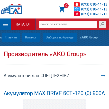
(073) 010-11-13
0
(073) 010-11-13
(073) 010-11-13
КАТАЛОГ
ОПЛАТА И
Главная
Каталог
Выборка по бренду
«AKO Group»
ДОСТАВКА
Производитель «AKO Group»
НОВОСТИ
СТАТЬИ
Акумулятори для СПЕЦТЕХНІКИ
→
О НАС
Акумулятор MAX DRIVE 6СТ-120 (0) 900А
КОНТАКТЫ