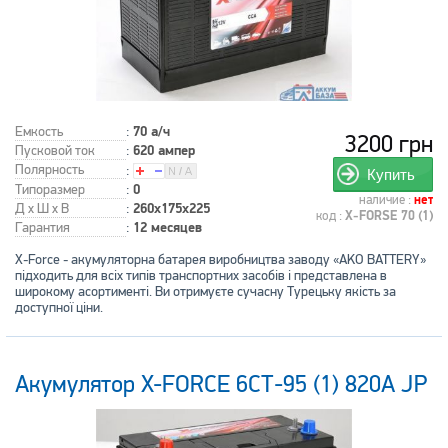
Емкость
:
70 а/ч
3200 грн
Пусковой ток
:
620 ампер
Полярность
:
Купить
Типоразмер
:
0
наличие :
нет
Д x Ш x В
:
260x175x225
код :
X-FORSE 70 (1)
Гарантия
:
12 месяцев
X-Force - акумуляторна батарея виробництва заводу «AKO BATTERY»
підходить для всіх типів транспортних засобів і представлена в
широкому асортименті. Ви отримуєте сучасну Турецьку якість за
доступної ціни.
Акумулятор X-FORCE 6СТ-95 (1) 820A JP