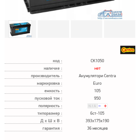
код :
CK1050
наличие :
нет
производитель :
Акумулятори Centra
маркировка :
Euro
емкость :
105
пусковой ток :
950
полярность :
типоразмер :
6ст-105
Д х Ш х В :
393x175x190
гарантия :
36 месяцев