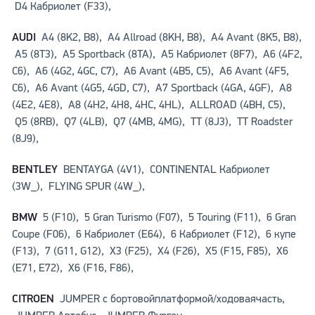
D4 Кабриолет (F33),
AUDI
A4 (8K2, B8), A4 Allroad (8KH, B8), A4 Avant (8K5, B8),
A5 (8T3), A5 Sportback (8TA), A5 Кабриолет (8F7), A6 (4F2,
C6), A6 (4G2, 4GC, C7), A6 Avant (4B5, C5), A6 Avant (4F5,
C6), A6 Avant (4G5, 4GD, C7), A7 Sportback (4GA, 4GF), A8
(4E2, 4E8), A8 (4H2, 4H8, 4HC, 4HL), ALLROAD (4BH, C5),
Q5 (8RB), Q7 (4LB), Q7 (4MB, 4MG), TT (8J3), TT Roadster
(8J9),
BENTLEY
BENTAYGA (4V1), CONTINENTAL Кабриолет
(3W_), FLYING SPUR (4W_),
BMW
5 (F10), 5 Gran Turismo (F07), 5 Touring (F11), 6 Gran
Coupe (F06), 6 Кабриолет (E64), 6 Кабриолет (F12), 6 купе
(F13), 7 (G11, G12), X3 (F25), X4 (F26), X5 (F15, F85), X6
(E71, E72), X6 (F16, F86),
CITROEN
JUMPER c бортовойплатформой/ходоваячасть,