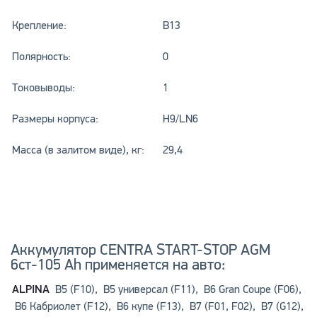
Крепление:
B13
Полярность:
0
Токовыводы:
1
Размеры корпуса:
H9/LN6
Масса (в залитом виде), кг:
29,4
Аккумулятор CENTRA START-STOP AGM
6ст-105 Ah применяется на авто:
ALPINA
B5 (F10), B5 универсал (F11), B6 Gran Coupe (F06),
B6 Кабриолет (F12), B6 купе (F13), B7 (F01, F02), B7 (G12),