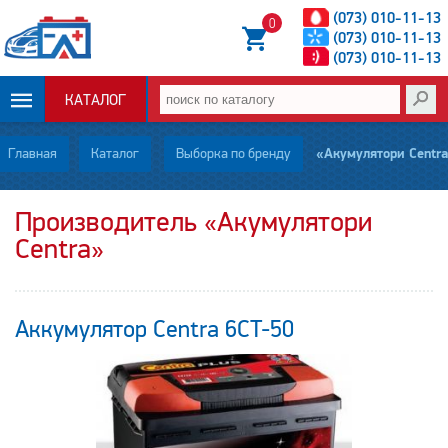
(073) 010-11-13
0
(073) 010-11-13
(073) 010-11-13
КАТАЛОГ
ОПЛАТА И
Главная
Каталог
Выборка по бренду
«Акумулятори Centra»
ДОСТАВКА
Производитель «Акумулятори
Centra»
НОВОСТИ
СТАТЬИ
Аккумулятор Centra 6CT-50
О НАС
КОНТАКТЫ