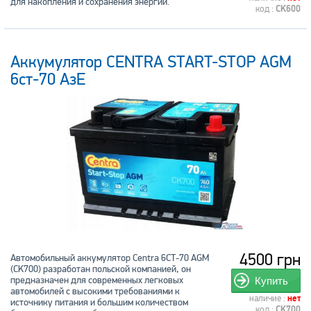
для накопления и сохранения энергии.
код :
CK600
Аккумулятор CENTRA START-STOP AGM
6ст-70 АзЕ
4500 грн
Автомобильный аккумулятор Centra 6СТ-70 AGM
(CK700) разработан польской компанией, он
предназначен для современных легковых
Купить
автомобилей с высокими требованиями к
наличие :
нет
источнику питания и большим количеством
код :
CK700