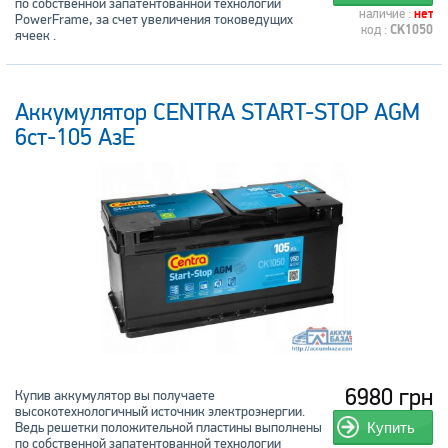
по собственной запатентованной технологии
наличие :
нет
PowerFrame, за счет увеличения токоведущих
код :
CK1050
ячеек .
Аккумулятор CENTRA START-STOP AGM
6ст-105 АзЕ
6980 грн
Купив аккумулятор вы получаете
высокотехнологичный источник электроэнергии.
Ведь решетки положительной пластины выполнены
Купить
по собственной запатентованной технологии