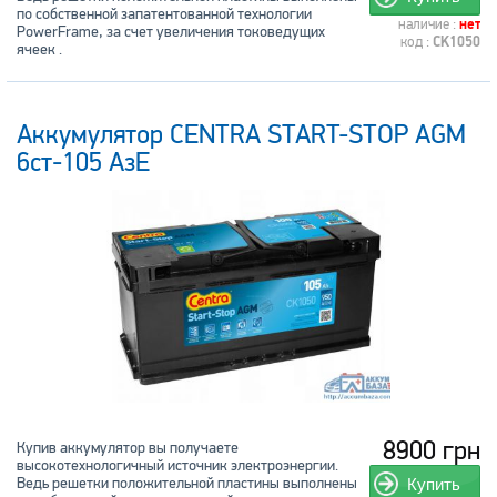
по собственной запатентованной технологии
наличие :
нет
PowerFrame, за счет увеличения токоведущих
код :
CK1050
ячеек .
Аккумулятор CENTRA START-STOP AGM
6ст-105 АзЕ
8900 грн
Купив аккумулятор вы получаете
высокотехнологичный источник электроэнергии.
Ведь решетки положительной пластины выполнены
Купить