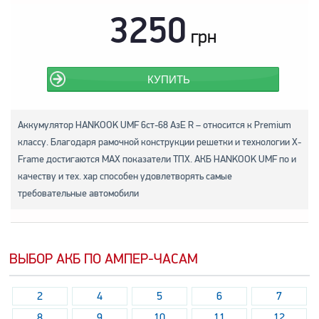
3250
грн
КУПИТЬ
Аккумулятор HANKOOK UMF 6ст-68 АзЕ R – относится к Premium
классу. Благодаря рамочной конструкции решетки и технологии X-
Frame достигаются MAX показатели ТПХ. АКБ HANKOOK UMF по и
качеству и тех. хар способен удовлетворять самые
требовательные автомобили
ВЫБОР АКБ ПО АМПЕР-ЧАСАМ
2
4
5
6
7
8
9
10
11
12