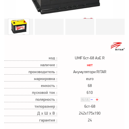
код :
UMF 6ст-68 АзЕ R
наличие :
нет
производитель :
Акумулятори RITAR
маркировка :
euro
емкость :
68
пусковой ток :
610
полярность :
типоразмер :
6ст-68
Д х Ш х В :
242x175x190
гарантия :
24