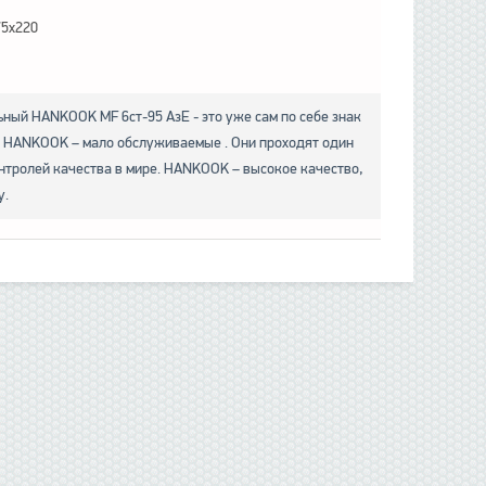
75x220
ный HANKOOK MF 6ст-95 АзЕ - это уже сам по себе знак
 HANKOOK – мало обслуживаемые . Они проходят один
нтролей качества в мире. HANKOOK – высокое качество,
у.