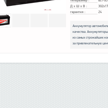
типоразмер :
6ст-95
Д х Ш х В :
302x1
гарантия :
24
Аккумулятор автомобиль
качества. Аккумуляторы
из самых строжайших ко
за привлекательную цен