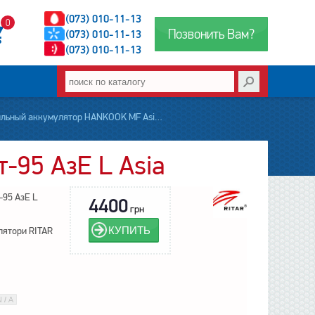
(073) 010-11-13
0
Позвонить Вам?
(073) 010-11-13
(073) 010-11-13
лятор HANKOOK MF Asia 95 Ah на окружной с доставкой по Украине
-95 АзЕ L Asia
-95 АзЕ L
4400
грн
КУПИТЬ
лятори RITAR