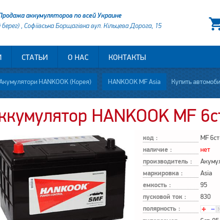
Продажа аккумуляторов по всей Украине
й берег) , Софіївська Борщагівка вул. Кільцева Дорога, 15
И
СТАТЬИ
О НАС
КОНТАКТЫ
Акумулятори HANKOOK (Корея)
HANKOOK MF Asia
Купить автомобильный аккуму
ккумулятор HANKOOK MF 6ст
код :
MF 6ст
наличие :
нет
производитель :
Акуму
маркировка :
Asia
емкость :
95
пусковой ток :
830
полярность :