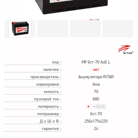
код :
MF 6ст-70 АзЕ L
наличие :
нет
производитель :
Акумулятори RITAR
маркировка :
Asia
емкость :
70
пусковой ток :
680
полярность :
типоразмер :
6ст-70
Д х Ш х В :
256x175x220
гарантия :
24