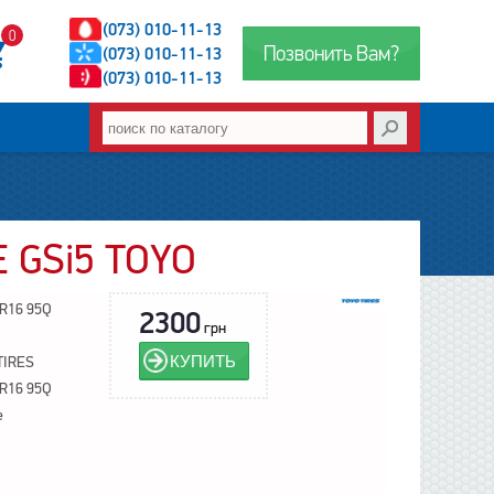
(073) 010-11-13
0
Позвонить Вам?
(073) 010-11-13
(073) 010-11-13
 GSi5 TOYO
R16 95Q
2300
грн
КУПИТЬ
TIRES
R16 95Q
е