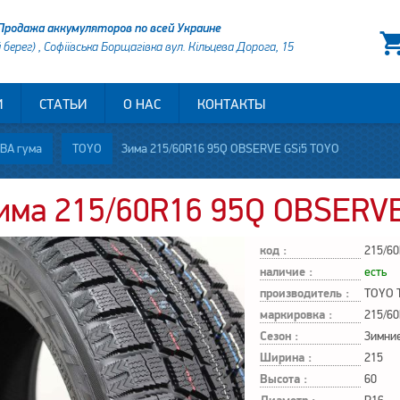
Продажа аккумуляторов по всей Украине
й берег) , Софіївська Борщагівка вул. Кільцева Дорога, 15
И
СТАТЬИ
О НАС
КОНТАКТЫ
ВА гума
TOYO
Зима 215/60R16 95Q OBSERVE GSi5 TOYO
има 215/60R16 95Q OBSERVE
код :
215/60
наличие :
есть
производитель :
TOYO 
маркировка :
215/60
Сезон :
Зимни
Ширина :
215
Высота :
60