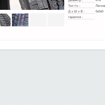
Диаметр :
R16
Тип т\с :
Легко
Д х Ш х В :
0x0x0
гарантия :